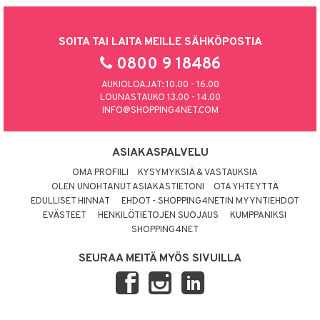
SOITA TAI LAITA MEILLE SÄHKÖPOSTIA
0800 9 18486
AUKIOLOAJAT: 10.00 - 16.00
LOUNASTAUKO 13.00 - 14.00
INFO@SHOPPING4NET.COM
ASIAKASPALVELU
OMA PROFIILI
KYSYMYKSIÄ & VASTAUKSIA
OLEN UNOHTANUT ASIAKASTIETONI
OTA YHTEYTTÄ
EDULLISET HINNAT
EHDOT - SHOPPING4NETIN MYYNTIEHDOT
EVÄSTEET
HENKILÖTIETOJEN SUOJAUS
KUMPPANIKSI
SHOPPING4NET
SEURAA MEITÄ MYÖS SIVUILLA