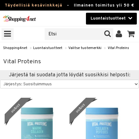
Täydellisiä kesävinkkejä
-
Ilmainen toimitus yli 50 €
Luontaistuotteet
ERKKEJÄ
Kauneudenhoito
JAT
UOTTEITA
Piilolinssit
Shopping4net
»
Luontaistuotteet
»
Valitse tuotemerkki
»
Vital Proteins
Luontaistuotteet
silmät
Vital Proteins
Apteekki
suus
Järjestä tai suodata jotta löydät suosikkisi helposti:
apot
Fitness
Koti & Sisustus
uutuus
uutuus
Lelut, Lapsi & Vauva
kkeet
Tuotemerkkejä
otteet
ät & pähkinät
Kampanjat
iho & kynnet
en