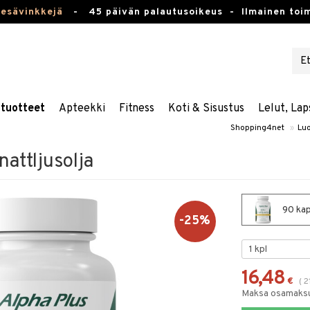
kesävinkkejä
-
45 päivän palautusoikeus -
Ilmainen toim
stuotteet
Apteekki
Fitness
Koti & Sisustus
Lelut, Lap
Shopping4net
»
Luo
nattljusolja
90 kaps
-25%
16,48
€
(
2
Maksa osamaksul