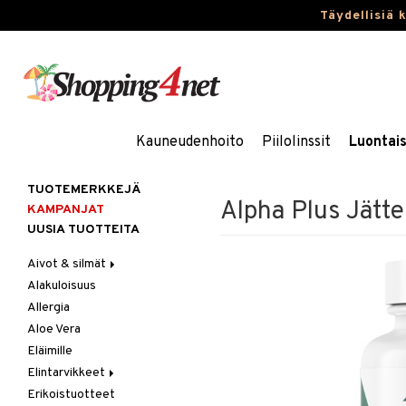
Täydellisiä 
Kauneudenhoito
Piilolinssit
Luontai
TUOTEMERKKEJÄ
Alpha Plus Jätte
KAMPANJAT
UUSIA TUOTTEITA
Aivot & silmät
Alakuloisuus
Muisti
Allergia
Rasvahapot
Aloe Vera
Silmät
Eläimille
Elintarvikkeet
Erikoistuotteet
Hedelmät & pähkinät