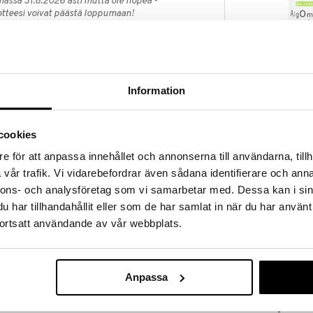
massa 31.8.2026 asti mutta ole nopea -
otteesi voivat päästä loppumaan!
i ale-löydöt »
Saatavana
vaihtoe
Helhetshälsa
Information
ppoa nimeltä gammalinoleenihappo, GLA.
Kallpressad
dyttymätön omega-6-rasvahappo, joka on
HELHETSHÄLSA
eho ei voi tuottaa itse ja joka on siksi saatava
23,01
alk.
cookies
e för att anpassa innehållet och annonserna till användarna, tillh
ässä.
vår trafik. Vi vidarebefordrar även sådana identifierare och anna
nnons- och analysföretag som vi samarbetar med. Dessa kan i sin
rokausiannosta ei saa ylittää. Ravintolisiä ei tule
har tillhandahållit eller som de har samlat in när du har använt
vaihtoehtona. Säilytettävä pienten lasten
ortsatt användande av vår webbplats.
s L.), kasviskapseli (muokattu tapiokatärkkelys,
si), E-vitamiini (D-alfa-tokoferoli).
Anpassa
Holistic Linfrö
Ekologisk KR