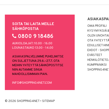
ASIAKASPA
SOITA TAI LAITA MEILLE
OMA PROFIILI
SÄHKÖPOSTIA
KYSYMYKSIÄ &
0800 9 18486
OLEN UNOHTAN
OTA YHTEYTT
AUKIOLOAJAT: 10.00 - 16.00
EDULLISET HI
LOUNASTAUKO 13.00 - 14.00
EHDOT - SHOP
EVÄSTEET
ASIAKASPALVELUMME PUHELIMITSE
HENKILÖTIETO
ON SULJETTUNA 29.6.–27.7. OTA
KUMPPANIKSI
MEIHIN YHTEYTTÄ SÄHKÖPOSTITSE
NIIN AUTAMME SINUA
SHOPPING4NE
MAHDOLLISIMMAN PIAN.
INFO@SHOPPING4NET.COM
© 2026 SHOPPING4NET
•
SITEMAP