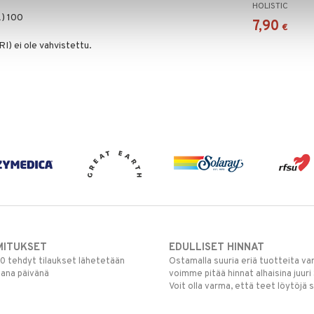
HOLISTIC
) 100
7,90
€
I) ei ole vahvistettu.
MITUKSET
EDULLISET HINNAT
00 tehdyt tilaukset lähetetään
Ostamalla suuria eriä tuotteita 
mana päivänä
voimme pitää hinnat alhaisina juuri
Voit olla varma, että teet löytöjä 