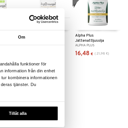
 useana
Saatavana useana
htona
vaihtoehtona
 AlgOmega3
AlgOmega3
Alpha Plus
Om
Jättenattljusolja
HELHETSHÄLSA
ALPHA PLUS
22,90
16,48
(
21,98
€
)
€
alk.
€
€
andahålla funktioner för
n information från din enhet
 tur kombinera informationen
 deras tjänster. Du
eco
Tillåt alla
olja
AV