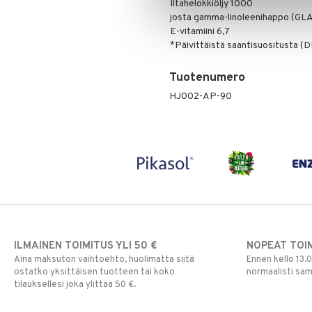
Iltahelokkiöljy 1000
josta gamma-linoleenihappo (GLA
E-vitamiini 6,7
*Päivittäistä saantisuositusta (DR
Tuotenumero
HJ002-AP-90
ILMAINEN TOIMITUS YLI 50 €
NOPEAT TOI
Aina maksuton vaihtoehto, huolimatta siitä
Ennen kello 13.
ostatko yksittäisen tuotteen tai koko
normaalisti sa
tilauksellesi joka ylittää 50 €.