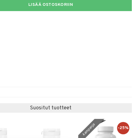
LISÄÄ OSTOSKORIIN
Suositut tuotteet
kampanja
-25%