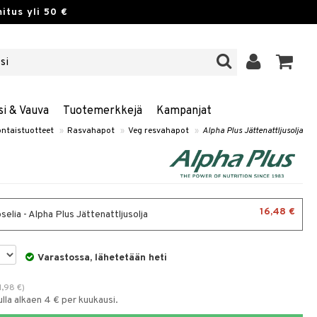
itus yli 50 €
si & Vauva
Tuotemerkkejä
Kampanjat
ntaistuotteet
»
Rasvahapot
»
Veg resvahapot
»
Alpha Plus Jättenattljusolja
16,48 €
elia - Alpha Plus Jättenattljusolja
Varastossa, lähetetään heti
1,98
€
)
la alkaen 4 € per kuukausi.