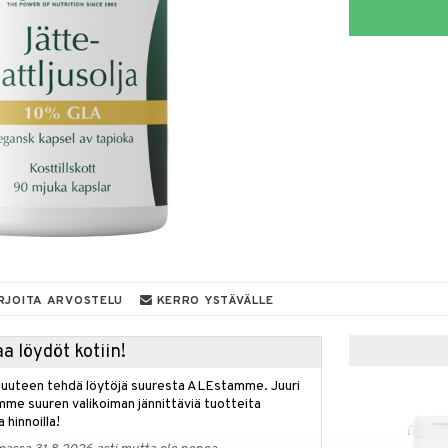
RJOITA ARVOSTELU
KERRO YSTÄVÄLLE
a löydöt kotiin!
isuuteen tehdä löytöjä suuresta ALEstamme. Juuri
mme suuren valikoiman jännittäviä tuotteita
a hinnoilla!