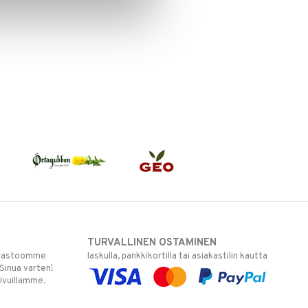
TURVALLINEN OSTAMINEN
varastoomme
laskulla, pankkikortilla tai asiakastilin kautta
 Sinua varten!
sivuillamme.