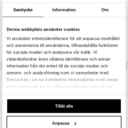
Kreatiini 1250-3750 mg
Samtycke
Information
Om
Kalium 190-570 mg
Natrium 375-1125 mg
Kloridi 560-1680 mg
Magnesium 115-345 mg
Denna webbplats använder cookies
Vi använder enhetsidentifierare för att anpassa innehållet
Tuotenumero
och annonserna till användarna, tillhandahålla funktioner
HPEKK-QH-200
för sociala medier och analysera vår trafik. Vi
vidarebefordrar även sådana identifierare och annan
Suositut tuotteet
information från din enhet till de sociala medier och
annons- och analysföretag som vi samarbetar med.
kampanja
Dessa kan i sin tur kombinera informationen med annan
-25%
information som du har tillhandahållit eller som de har
samlat in när du har använt deras tjänster. Du godkänner
våra cookies vid fortsatt användande av vår webbplats.
Tillåt alla
Anpassa