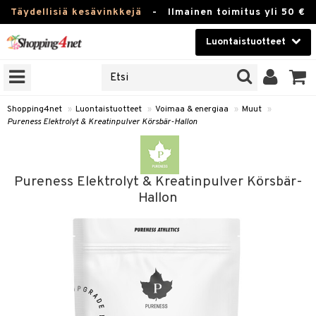
Täydellisiä kesävinkkejä
-
Ilmainen toimitus yli 50 €
Luontaistuotteet
ERKKEJÄ
Kauneudenhoito
JAT
UOTTEITA
Piilolinssit
Shopping4net
»
Luontaistuotteet
»
Voimaa & energiaa
»
Muut
»
Pureness Elektrolyt & Kreatinpulver Körsbär-Hallon
Luontaistuotteet
silmät
Apteekki
suus
Pureness Elektrolyt & Kreatinpulver Körsbär-
apot
Fitness
Hallon
Koti & Sisustus
Lelut, Lapsi & Vauva
kkeet
Tuotemerkkejä
otteet
ät & pähkinät
Kampanjat
iho & kynnet
en