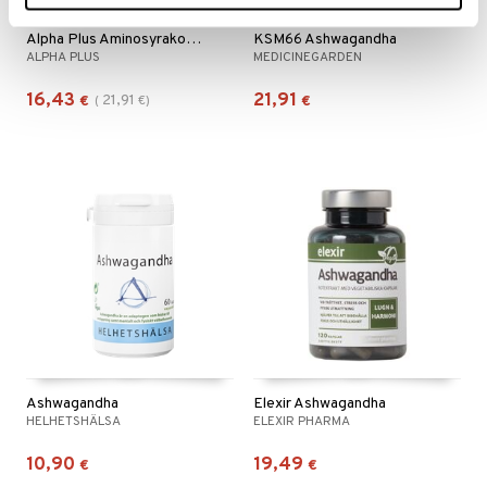
Alpha Plus Aminosyrakomplex
KSM66 Ashwagandha
ALPHA PLUS
MEDICINEGARDEN
16,43
21,91
21,91
€
(
€
)
€
Ashwagandha
Elexir Ashwagandha
HELHETSHÄLSA
ELEXIR PHARMA
10,90
19,49
€
€