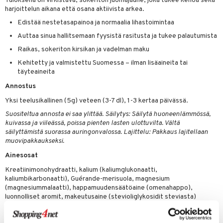
Tuloksena on virkistävä, sokeriton juomajauhe, joka tukee kehoa sekä
harjoittelun aikana että osana aktiivista arkea.
spalvelu
Edistää nestetasapainoa ja normaalia lihastoimintaa
ksiä & vastauksia
Auttaa sinua hallitsemaan fyysistä rasitusta ja tukee palautumista
tuotetta
Raikas, sokeriton kirsikan ja vadelman maku
Kehitetty ja valmistettu Suomessa – ilman lisäaineita tai
 verkkokaupasta
täyteaineita
Annostus
Yksi teelusikallinen (5g) veteen (3-7 dl), 1-3 kertaa päivässä.
Suositeltua annosta ei saa ylittää. Säilytys: Säilytä huoneenlämmössä,
kuivassa ja viileässä, poissa pienten lasten ulottuvilta. Vältä
säilyttämistä suorassa auringonvalossa. Lajittelu: Pakkaus lajitellaan
muovipakkaukseksi.
Ainesosat
Kreatiinimonohydraatti, kalium (kaliumglukonaatti,
kaliumbikarbonaatti), Guérande-merisuola, magnesium
(magnesiummalaatti), happamuudensäätöaine (omenahappo),
luonnolliset aromit, makeutusaine (stevioliglykosidit steviasta)
konsentraatti (retiisi, mustaherukka, omena)
Päivittäinen saanti (5-15 g) sisältää: Määrä DRI %