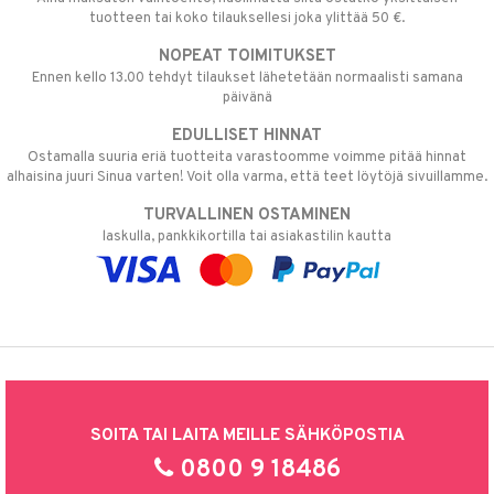
tuotteen tai koko tilauksellesi joka ylittää 50 €.
NOPEAT TOIMITUKSET
Ennen kello 13.00 tehdyt tilaukset lähetetään normaalisti samana
päivänä
EDULLISET HINNAT
Ostamalla suuria eriä tuotteita varastoomme voimme pitää hinnat
alhaisina juuri Sinua varten! Voit olla varma, että teet löytöjä sivuillamme.
TURVALLINEN OSTAMINEN
laskulla, pankkikortilla tai asiakastilin kautta
SOITA TAI LAITA MEILLE SÄHKÖPOSTIA
0800 9 18486