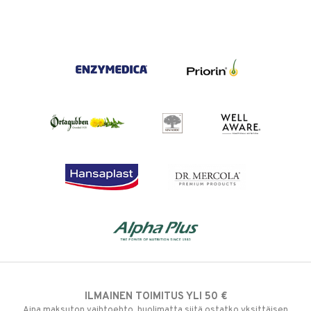
ILMAINEN TOIMITUS YLI 50 €
Aina maksuton vaihtoehto, huolimatta siitä ostatko yksittäisen