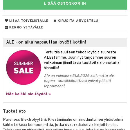
LISÄÄ OSTOSKORIIN
yt
verisuonet
ie
t
ood
talon kuorinta
 terveydenhuoltoa
poltto
rolia alentavat
LISÄÄ TOIVELISTALLE
KIRJOITA ARVOSTELU
KERRO YSTÄVÄLLE
talovoiteet
uolisto
rasvahapot
ta
inen
hiuspuu
ostuttimet
uutta säätelevät
ALE - on aika napsauttaa löydöt kotiin!
t
riset rasvahapot
evitys
t
iini
Tartu tilaisuuteen tehdä löytöjä suuresta
ALEstamme. Juuri nyt tarjoamme suuren
 energiaa
nia vahvistavat
 & helpottava
 & K
valikoiman jännittäviä tuotteita alennetuilla
hinnoilla!
apia
tus
& nenä & kurkku
idantit
g
Ale on voimassa 31.8.2026 asti mutta ole
ulatus
iinit
nopea - suosikkituotteesi voivat päästä
loppumaan!
o
puli
iinit
Näe kaikki ale-löydöt »
n
uuri
Tuotetieto
ndra
Pureness Elektrolyytti & Kreatiinijauhe on ainutlaatuinen yhdistelmä
neraalit
uskyky
kahta tärkeää komponenttia, jotka ovat ratkaisevia harjoittelulle.