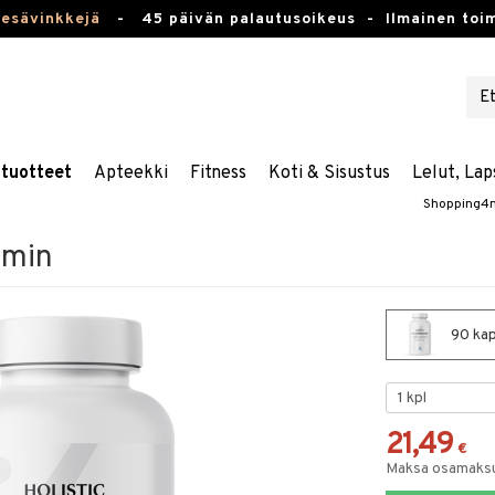
kesävinkkejä
-
45 päivän palautusoikeus -
Ilmainen toim
stuotteet
Apteekki
Fitness
Koti & Sisustus
Lelut, Lap
Shopping4n
amin
90 kaps
21,49
€
Maksa osamaksul