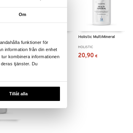
Om
Vitalis PRO
Holistic Magnesium
Holistic MultiMineral
120mg
andahålla funktioner för
HOLISTIC
HOLISTIC
n information från din enhet
14,49
20,90
€
€
 tur kombinera informationen
 deras tjänster. Du
Tillåt alla