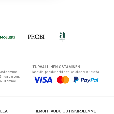
TURVALLINEN OSTAMINEN
varastoomme
laskulla, pankkikortilla tai asiakastilin kautta
 Sinua varten!
sivuillamme.
ILLA
ILMOITTAUDU UUTISKIRJEEMME