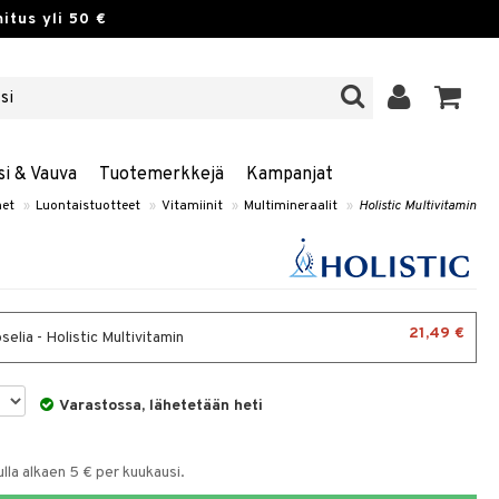
itus yli 50 €
si & Vauva
Tuotemerkkejä
Kampanjat
et
»
Luontaistuotteet
»
Vitamiinit
»
Multimineraalit
»
Holistic Multivitamin
21,49 €
elia - Holistic Multivitamin
Varastossa, lähetetään heti
la alkaen 5 € per kuukausi.