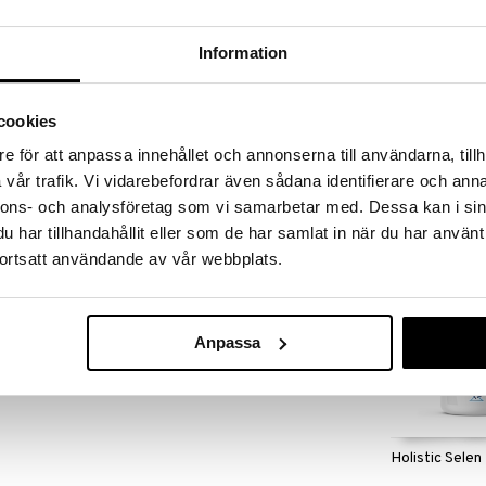
massa 31.8.2026 asti mutta ole nopea -
otteesi voivat päästä loppumaan!
i ale-löydöt »
Information
cookies
Holistic Lacto
ne kasvikapselissa.
e för att anpassa innehållet och annonserna till användarna, tillh
HOLISTIC
vår trafik. Vi vidarebefordrar även sådana identifierare och anna
26,90
€
nnons- och analysföretag som vi samarbetar med. Dessa kan i sin
sten mukaan.
har tillhandahållit eller som de har samlat in när du har använt
ortsatt användande av vår webbplats.
iteinen selluloosa), Nikotiiniamidi, D-alfa-
bioflavonoidit, Koliinibitartraatti, D-
nitraatti, Pyridoksiinihydrokloridi, Riboflaviini,
-aminobensoehappo, Bioperine® (mustapippuriuute),
Anpassa
oli, Paakkuuntumisenestoaine (piidioksidi),
eroyylimonoglutamiinihappo, D-biotiini.
Holistic Selen