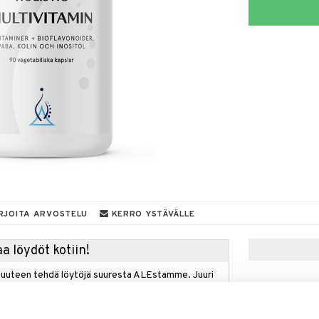
RJOITA ARVOSTELU
KERRO YSTÄVÄLLE
a löydöt kotiin!
isuuteen tehdä löytöjä suuresta ALEstamme. Juuri
mme suuren valikoiman jännittäviä tuotteita
a hinnoilla!