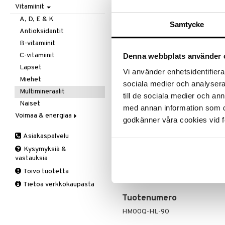
Ale on voi
Vitamiinit
Kivunlievitys
Juomat
C-vitamiini
Verisuonia vahvistavat
suosikkitu
Muuta
Kuidut
Estävä & helpottava
A, D, E & K
Näe kaikk
Samtycke
Valoterapia
Puhdistus
Korva & nenä & kurkku
Antioksidantit
Ruuansulatus
Muut
B-vitamiinit
Tuotetieto
Suolisto
Valkosipuli
C-vitamiinit
Denna webbplats använder 
Viruksiin
Lapset
Holistic MultiVitamin on lisäravin
Vi använder enhetsidentifierar
Yskään
Miehet
Annostus
sociala medier och analysera 
Multimineraalit
till de sociala medier och a
1–2 kapselia päivässä tai suositu
Naiset
med annan information som du 
Ainesosat
Voimaa & energiaa
godkänner våra cookies vid f
Askorbiinihappo, Täyteaine (mikrok
Ginseng
tokoferyli-vetysukkinaatti, Citrus 
Asiakaspalvelu
Muut
kalsiumpantotenaatti, Tiamiinimono
Kysymyksiä &
Q-10
Inositoli, Beetakaroteeni, Para
vastauksia
Retinyylipalmitaatti, Kolekalsifer
Ruusunjuuri
Cyanokobalamiini, Fyllokinoni, Pt
Toivo tuotetta
Schizandra
Tietoa verkkokaupasta
Suorituskyky
Tuotenumero
HM00Q-HL-90