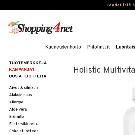
Täydellisiä 
Kauneudenhoito
Piilolinssit
Luontai
TUOTEMERKKEJÄ
Holistic Multivit
KAMPANJAT
UUSIA TUOTTEITA
Aivot & silmät
Alakuloisuus
Muisti
Allergia
Rasvahapot
Aloe Vera
Silmät
Eläimille
Elintarvikkeet
Erikoistuotteet
Hedelmät & pähkinät