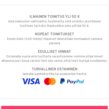
ILMAINEN TOIMITUS YLI 50 €
Aina maksuton vaihtoehto, huolimatta siitä ostatko yksittäisen
tuotteen tai koko tilauksellesi joka ylittää 50 €.
NOPEAT TOIMITUKSET
Ennen kello 13.00 tehdyt tilaukset lähetetään normaalisti samana
päivänä
EDULLISET HINNAT
Ostamalla suuria eriä tuotteita varastoomme voimme pitää hinnat
alhaisina juuri Sinua varten! Voit olla varma, että teet löytöjä sivuillamme.
TURVALLINEN OSTAMINEN
laskulla, pankkikortilla tai asiakastilin kautta