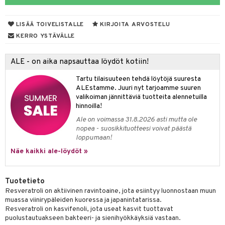
yt
verisuonet
ie
t
ood
LISÄÄ TOIVELISTALLE
KIRJOITA ARVOSTELU
talon kuorinta
 terveydenhuoltoa
poltto
rolia alentavat
KERRO YSTÄVÄLLE
talovoiteet
uolisto
rasvahapot
ta
ALE - on aika napsauttaa löydöt kotiin!
inen
hiuspuu
ostuttimet
uutta säätelevät
Tartu tilaisuuteen tehdä löytöjä suuresta
t
riset rasvahapot
evitys
t
iini
ALEstamme. Juuri nyt tarjoamme suuren
valikoiman jännittäviä tuotteita alennetuilla
nia vahvistavat
 & helpottava
 & K
hinnoilla!
Ale on voimassa 31.8.2026 asti mutta ole
apia
tus
& nenä & kurkku
sidantit
nopea - suosikkituotteesi voivat päästä
loppumaan!
ulatus
iinit
Näe kaikki ale-löydöt »
o
puli
iinit
n
Tuotetieto
Resveratroli on aktiivinen ravintoaine, jota esiintyy luonnostaan muun
muassa viinirypäleiden kuoressa ja japanintatarissa.
Resveratroli on kasvifenoli, jota useat kasvit tuottavat
neraalit
puolustautuakseen bakteeri- ja sienihyökkäyksiä vastaan.