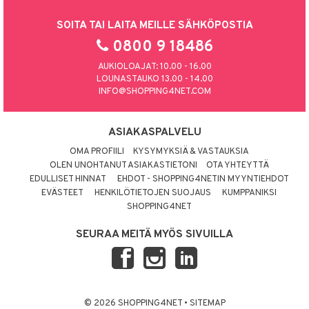
SOITA TAI LAITA MEILLE SÄHKÖPOSTIA
0800 9 18486
AUKIOLOAJAT: 10.00 - 16.00
LOUNASTAUKO 13.00 - 14.00
INFO@SHOPPING4NET.COM
ASIAKASPALVELU
OMA PROFIILI
KYSYMYKSIÄ & VASTAUKSIA
OLEN UNOHTANUT ASIAKASTIETONI
OTA YHTEYTTÄ
EDULLISET HINNAT
EHDOT - SHOPPING4NETIN MYYNTIEHDOT
EVÄSTEET
HENKILÖTIETOJEN SUOJAUS
KUMPPANIKSI
SHOPPING4NET
SEURAA MEITÄ MYÖS SIVUILLA
© 2026 SHOPPING4NET
•
SITEMAP