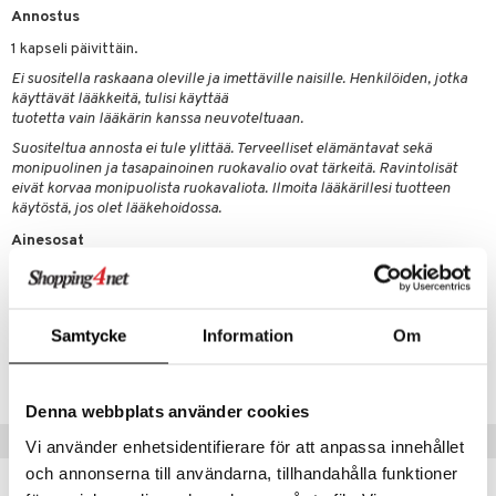
Annostus
 energiaa
1 kapseli päivittäin.
Ei suositella raskaana oleville ja imettäville naisille. Henkilöiden, jotka
g
käyttävät lääkkeitä, tulisi käyttää
spalvelu
tuotetta vain lääkärin kanssa neuvoteltuaan.
ksiä & vastauksia
Suositeltua annosta ei tule ylittää. Terveelliset elämäntavat sekä
monipuolinen ja tasapainoinen ruokavalio ovat tärkeitä. Ravintolisät
tuotetta
eivät korvaa monipuolista ruokavaliota. Ilmoita lääkärillesi tuotteen
uuri
käytöstä, jos olet lääkehoidossa.
 verkkokaupasta
ndra
Ainesosat
Japanintatar-uute (Polygonum cuspidatum, 25 % resveratrolia),
uskyky
riisijauho. Kapseli (kasviperäinen selluloosa).
Samtycke
Information
Om
Tuotenumero
HR009-AP-60
Denna webbplats använder cookies
Suositut tuotteet
Vi använder enhetsidentifierare för att anpassa innehållet
och annonserna till användarna, tillhandahålla funktioner