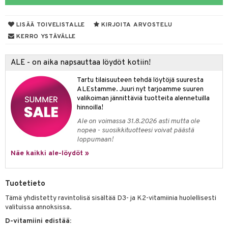
yt
verisuonet
ie
t
ood
LISÄÄ TOIVELISTALLE
KIRJOITA ARVOSTELU
talon kuorinta
 terveydenhuoltoa
poltto
rolia alentavat
KERRO YSTÄVÄLLE
talovoiteet
uolisto
rasvahapot
ta
ALE - on aika napsauttaa löydöt kotiin!
inen
hiuspuu
ostuttimet
uutta säätelevät
Tartu tilaisuuteen tehdä löytöjä suuresta
t
riset rasvahapot
evitys
t
iini
ALEstamme. Juuri nyt tarjoamme suuren
valikoiman jännittäviä tuotteita alennetuilla
nia vahvistavat
 & helpottava
 & K
hinnoilla!
Ale on voimassa 31.8.2026 asti mutta ole
apia
tus
& nenä & kurkku
idantit
nopea - suosikkituotteesi voivat päästä
loppumaan!
ulatus
iinit
Näe kaikki ale-löydöt »
o
puli
iinit
n
Tuotetieto
Tämä yhdistetty ravintolisä sisältää D3- ja K2-vitamiinia huolellisesti
valituissa annoksissa.
neraalit
D-vitamiini edistää: