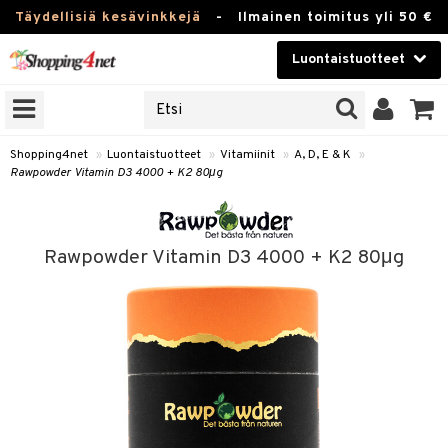
Täydellisiä kesävinkkejä
-
Ilmainen toimitus yli 50 €
Luontaistuotteet
ERKKEJÄ
Kauneudenhoito
JAT
UOTTEITA
Piilolinssit
Shopping4net
»
Luontaistuotteet
»
Vitamiinit
»
A, D, E & K
»
Rawpowder Vitamin D3 4000 + K2 80μg
Luontaistuotteet
silmät
Apteekki
suus
Rawpowder Vitamin D3 4000 + K2 80μg
apot
Fitness
Koti & Sisustus
Lelut, Lapsi & Vauva
kkeet
Tuotemerkkejä
otteet
ät & pähkinät
Kampanjat
iho & kynnet
en