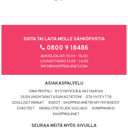
SOITA TAI LAITA MEILLE SÄHKÖPOSTIA
0800 9 18486
AUKIOLOAJAT: 10.00 - 16.00
LOUNASTAUKO 13.00 - 14.00
INFO@SHOPPING4NET.COM
ASIAKASPALVELU
OMA PROFIILI
KYSYMYKSIÄ & VASTAUKSIA
OLEN UNOHTANUT ASIAKASTIETONI
OTA YHTEYTTÄ
EDULLISET HINNAT
EHDOT - SHOPPING4NETIN MYYNTIEHDOT
EVÄSTEET
HENKILÖTIETOJEN SUOJAUS
KUMPPANIKSI
SHOPPING4NET
SEURAA MEITÄ MYÖS SIVUILLA