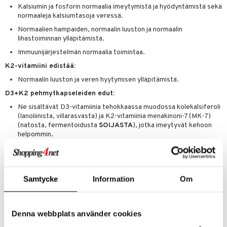
Kalsiumin ja fosforin normaalia imeytymistä ja hyödyntämistä sekä
normaaleja kalsiumtasoja veressä.
 energiaa
Normaalien hampaiden, normaalin luuston ja normaalin
lihastoiminnan ylläpitämistä.
g
spalvelu
Immuunijärjestelmän normaalia toimintaa.
ksiä & vastauksia
K2-vitamiini edistää:
Normaalin luuston ja veren hyytymisen ylläpitämistä.
tuotetta
uuri
D3+K2 pehmytkapseleiden edut:
 verkkokaupasta
Ne sisältävät D3-vitamiinia tehokkaassa muodossa kolekalsiferoli
ndra
(lanoliinista, villarasvasta) ja K2-vitamiinia menakinoni-7 (MK-7)
(natosta, fermentoidusta
SOIJASTA
), jotka imeytyvät kehoon
uskyky
helpommin.
Vapaita tarpeettomista lisäaineista.
Annostus
1 kapseli päivittäin aterian yhteydessä.
Samtycke
Information
Om
Suositeltua vuorokausiannosta ei saa ylittää. Ei sovellu alle 18-vuotiaille
lapsille ja nuorille, raskaana oleville tai imettäville eikä
verenohennuslääkkeitä käyttäville. Keskustele lääkärisi kanssa ennen
Denna webbplats använder cookies
tuotteen käyttöä, jos olet lääkehoidossa. Ravintolisää ei tule käyttää