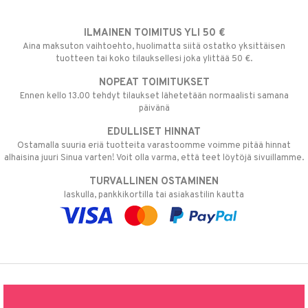
ILMAINEN TOIMITUS YLI 50 €
Aina maksuton vaihtoehto, huolimatta siitä ostatko yksittäisen
tuotteen tai koko tilauksellesi joka ylittää 50 €.
NOPEAT TOIMITUKSET
Ennen kello 13.00 tehdyt tilaukset lähetetään normaalisti samana
päivänä
EDULLISET HINNAT
Ostamalla suuria eriä tuotteita varastoomme voimme pitää hinnat
alhaisina juuri Sinua varten! Voit olla varma, että teet löytöjä sivuillamme.
TURVALLINEN OSTAMINEN
laskulla, pankkikortilla tai asiakastilin kautta