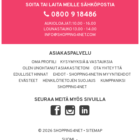
SOITA TAI LAITA MEILLE SÄHKÖPOSTIA
0800 9 18486
AUKIOLOAJAT: 10.00 - 16.00
LOUNASTAUKO 13.00 - 14.00
INFO@SHOPPING4NET.COM
ASIAKASPALVELU
OMA PROFIILI
KYSYMYKSIÄ & VASTAUKSIA
OLEN UNOHTANUT ASIAKASTIETONI
OTA YHTEYTTÄ
EDULLISET HINNAT
EHDOT - SHOPPING4NETIN MYYNTIEHDOT
EVÄSTEET
HENKILÖTIETOJEN SUOJAUS
KUMPPANIKSI
SHOPPING4NET
SEURAA MEITÄ MYÖS SIVUILLA
© 2026 SHOPPING4NET
•
SITEMAP
SUOMI