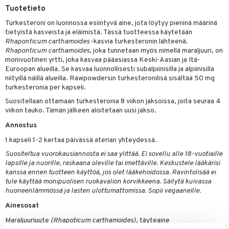
iot
rasvahapot
Tuotetieto
yt
ie
ideriviinietikka
svahapot
i-intoleranssi
Turkesteroni on luonnossa esiintyvä aine, jota löytyy pieninä määrinä
talon kuorinta
tietyistä kasveista ja eläimistä. Tässä tuotteessa käytetään
d
Rhaponticum carthamoides
-kasvia turkesteronin lähteenä.
talovoiteet
Rhaponticum carthamoides
, joka tunnetaan myös nimellä maraljuuri, on
verisuonet
t
ood
monivuotinen yrtti, joka kasvaa pääasiassa Keski-Aasian ja Itä-
Euroopan alueilla. Se kasvaa luonnollisesti subalpiinisilla ja alpiinisilla
 terveydenhuoltoa
poltto
rolia alentavat
niityillä näillä alueilla. Rawpowdersin turkesteronilisä sisältää 50 mg
turkesteronia per kapseli.
uolisto
rasvahapot
ta
Suositellaan ottamaan turkesteronia 8 viikon jaksoissa, joita seuraa 4
inen
hiuspuu
ostuttimet
uutta säätelevät
viikon tauko. Tämän jälkeen aloitetaan uusi jakso.
t
riset rasvahapot
evitys
t
iini
Annostus
1 kapseli 1-2 kertaa päivässä aterian yhteydessä.
 energiaa
nia vahvistavat
 & helpottava
 & K
Suositeltua vuorokausiannosta ei saa ylittää. Ei sovellu alle 18-vuotiaille
apia
tus
& nenä & kurkku
idantit
g
lapsille ja nuorille, raskaana oleville tai imettäville. Keskustele lääkärisi
spalvelu
kanssa ennen tuotteen käyttöä, jos olet lääkehoidossa. Ravintolisää ei
ulatus
iinit
tule käyttää monipuolisen ruokavalion korvikkeena. Säilytä kuivassa
ksiä & vastauksia
huoneenlämmössä ja lasten ulottumattomissa. Sopii vegaaneille.
o
puli
iinit
tuotetta
Ainesosat
n
uuri
Maraljuuriuute
(Rhapoticum carthamoides)
, täyteaine
 verkkokaupasta