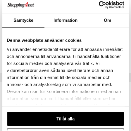
(tapiokatärkkelys), kasviskapseli (hydroksipropyylimetyyliselluloosa),
ndra
paakkuuntumisenestoaine (MCT-öljyjauhe (kookospähkinästä)).
neraalit
uskyky
Ravintosisältö per 2 kapselia %RI
Samtycke
Information
Om
Maraljuuriuute 1000 mg **
– Josta turkesteroni (10%) 100 mg **
*RI = Referenssiarvo päivittäiselle saannille
**RI ei määritelty
Denna webbplats använder cookies
Vi använder enhetsidentifierare för att anpassa innehållet
Tuotenumero
och annonserna till användarna, tillhandahålla funktioner
HALKZ-UF-90
för sociala medier och analysera vår trafik. Vi
vidarebefordrar även sådana identifierare och annan
Vinkkejä sinulle
information från din enhet till de sociala medier och
annons- och analysföretag som vi samarbetar med.
Dessa kan i sin tur kombinera informationen med annan
information som du har tillhandahållit eller som de har
samlat in när du har använt deras tjänster. Du godkänner
våra cookies vid fortsatt användande av vår webbplats.
Tillåt alla