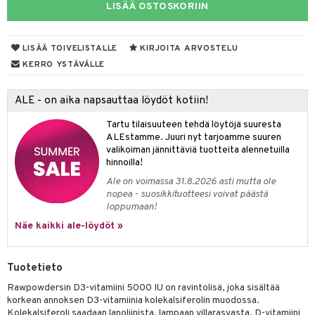
LISÄÄ OSTOSKORIIN
yt
verisuonet
ie
t
ood
talon kuorinta
 terveydenhuoltoa
poltto
rolia alentavat
LISÄÄ TOIVELISTALLE
KIRJOITA ARVOSTELU
KERRO YSTÄVÄLLE
talovoiteet
uolisto
rasvahapot
ta
inen
hiuspuu
ostuttimet
uutta säätelevät
ALE - on aika napsauttaa löydöt kotiin!
t
riset rasvahapot
evitys
t
iini
Tartu tilaisuuteen tehdä löytöjä suuresta
ALEstamme. Juuri nyt tarjoamme suuren
nia vahvistavat
 & helpottava
 & K
valikoiman jännittäviä tuotteita alennetuilla
hinnoilla!
apia
tus
& nenä & kurkku
idantit
Ale on voimassa 31.8.2026 asti mutta ole
nopea - suosikkituotteesi voivat päästä
ulatus
iinit
loppumaan!
o
puli
iinit
Näe kaikki ale-löydöt »
n
Tuotetieto
Rawpowdersin D3-vitamiini 5000 IU on ravintolisä, joka sisältää
neraalit
korkean annoksen D3-vitamiinia kolekalsiferolin muodossa.
Kolekalsiferoli saadaan lanoliinista, lampaan villarasvasta. D-vitamiini