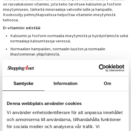
on rasvaliukoinen vitamiini, jota keho tarvitsee kalsiumin ja fosforin
imeytymiseen, tärkeitä mineraaleja vahvoille luille ja hampaille.
 energiaa
Kookosöljy pehmytkapselissa helpottaa vitamiinin imeytymistä
kehossa.
g
spalvelu
D-vitamiini edistää:
Kalsiumin ja fosforin normaalia imeytymistä ja hyödyntämistä sekä
ksiä & vastauksia
normaaleja kalsiumtasoja veressä.
tuotetta
Normaalien hampaiden, normaalin luuston ja normaalin
uuri
lihastoiminnan ylläpitämistä.
 verkkokaupasta
Immuunijärjestelmän normaalia toimintaa.
ndra
D-vitamiinin puute on yleisempää talvikuukausina, kun auringon altistus
uskyky
on vähäisempää, mutta lisäravinteet voivat
Samtycke
Information
Om
Annostus
1 kapseli päivässä aterian yhteydessä.
Suositeltua vuorokausiannosta ei saa ylittää. Ei sovellu alle 18-vuotiaille
Denna webbplats använder cookies
lapsille ja nuorille, raskaana oleville tai imettäville. Keskustele lääkärisi
kanssa ennen tuotteen käyttöä, jos olet lääkehoidossa. Ravintolisää ei
Vi använder enhetsidentifierare för att anpassa innehållet
tule käyttää monipuolisen ruokavalion korvikkeena. Säilytä kuivassa
och annonserna till användarna, tillhandahålla funktioner
huoneenlämmössä ja lasten ulottumattomissa.
för sociala medier och analysera vår trafik. Vi
Ainesosat