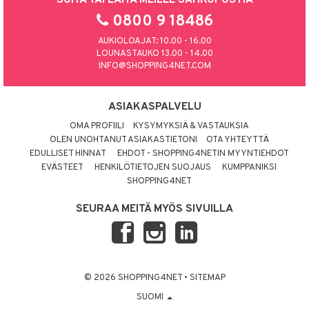
0800 9 18486
AUKIOLOAJAT: 10.00 - 16.00
LOUNASTAUKO 13.00 - 14.00
INFO@SHOPPING4NET.COM
ASIAKASPALVELU
OMA PROFIILI
KYSYMYKSIÄ & VASTAUKSIA
OLEN UNOHTANUT ASIAKASTIETONI
OTA YHTEYTTÄ
EDULLISET HINNAT
EHDOT - SHOPPING4NETIN MYYNTIEHDOT
EVÄSTEET
HENKILÖTIETOJEN SUOJAUS
KUMPPANIKSI
SHOPPING4NET
SEURAA MEITÄ MYÖS SIVUILLA
© 2026 SHOPPING4NET
•
SITEMAP
SUOMI