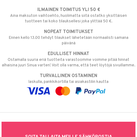
ILMAINEN TOIMITUS YLI 50 €
Aina maksuton vaihtoehto, huolimatta siitä ostatko yksittäisen
tuotteen tai koko tilauksellesi joka ylittää 50 €.
NOPEAT TOIMITUKSET
Ennen kello 13.00 tehdyt tilaukset lähetetään normaalisti samana
päivänä
EDULLISET HINNAT
Ostamalla suuria eriä tuotteita varastoomme voimme pitää hinnat
alhaisina juuri Sinua varten! Voit olla varma, että teet löytöjä sivuillamme.
TURVALLINEN OSTAMINEN
laskulla, pankkikortilla tai asiakastilin kautta
SOITA TAI LAITA MEILLE SÄHKÖPOSTIA