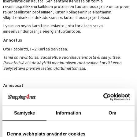
lisäravinteiden kautta. Sen tehtävä kehossa on toimia
 energiaa
 & K
rakennuspalikkana kaikkien proteiinien tuotannossa ja se on tarpeen
rakenteellisten proteiinien, kuten kollageenin ja elastaanin,
idantit
g
spalvelu
ylläpitämiseksi sidekudoksessa, kuten ihossa ja jänteissä.
iinit
Lysiini on myös karnitiinin esiaste, jota tarvitaan rasva-
ksiä & vastauksia
aineenvaihduntaan ja energiantuotantoon.
iinit
tuotetta
Annostus
uuri
Ota 1 tabletti, 1–2 kertaa päivässä.
 verkkokaupasta
ndra
Tämä on ravintolisä. Suositeltua vuorokausiannosta ei saa ylittää.
Ravintolisiä ei tule käyttää monipuolisen ruokavalion korvikkeena.
neraalit
uskyky
Säilytettävä pienten lasten ulottumattomissa.
Ainesosat
L-lysiini (L-lysiinihydrokloridista), mikrokiteinen selluloosa, piidioksidi,
steariinihappo (kasviperäinen lähde), kasvisperäinen päällyste,
kroskarmelloosinatrium ja magnesiumstearaatti (kasviperäinen lähde)
Samtycke
Information
Om
Sisältö per 1 tabletti:
L-lysiini 1000 mg
Denna webbplats använder cookies
Tuotenumero