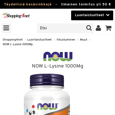
Täydellisiä kesävinkkejä
-
Ilmainen toimitus yli 50 €
Luontaistuotteet
ERKKEJÄ
Kauneudenhoito
JAT
UOTTEITA
Piilolinssit
Shopping4net
»
Luontaistuotteet
»
Vilustuminen
»
Muut
»
NOW L-Lysine 1000Mg
Luontaistuotteet
silmät
Apteekki
suus
NOW L-Lysine 1000Mg
apot
Fitness
Koti & Sisustus
Lelut, Lapsi & Vauva
kkeet
Tuotemerkkejä
otteet
ät & pähkinät
Kampanjat
iho & kynnet
en