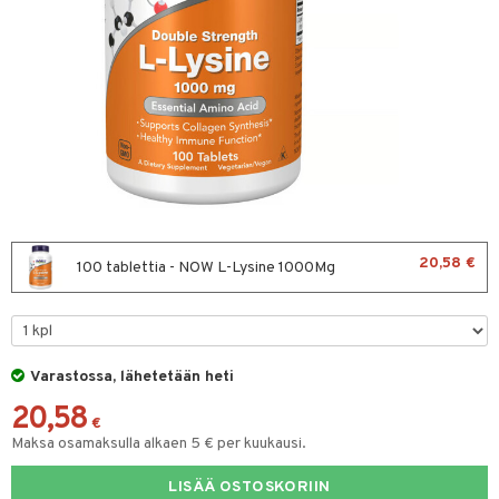
hygienia
& leivonta
 & pigmentti
hdistaminen
t
t
osuoja
ersun-tuotteet
s
lisät
tuotteet
inkovoiteet
usaineet
en hoito
to
let
et & liemet
nhoito
apot
koistuotteet
t
tuotteet
nit &mineraalit
hanen
toaineet
rasva
 jalat
m
20,58 €
100 tablettia - NOW L-Lysine 1000Mg
mpoot
kojen hoito
 lihakset
ä- & siementahnoja
en hoito
lisät
ien hoito
koistuotteet
udottaminen
t
 halu
ium
lisät
t tarvikkeet
Varastossa, lähetetään heti
ranajotuotteet
dorantit
pot
od
iikka
tamiinit
s & imetys
sti käytettävät
n korvaaminen
20,58
distaminen
koistuotteet
let
iot
s
akkauhset
lisät
rasvahapot
€
Maksa osamaksulla alkaen 5 € per kuukausi.
mänympärysvoiteet
eriset öljyt
hampaat
 halu
ideriviinietikka
svahapot
i-intoleranssi
LISÄÄ OSTOSKORIIN
teet
py, suihku & saippuat
mät
d
vuodet & PMS