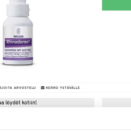
RJOITA ARVOSTELU
KERRO YSTÄVÄLLE
a löydöt kotiin!
isuuteen tehdä löytöjä suuresta ALEstamme. Juuri
mme suuren valikoiman jännittäviä tuotteita
a hinnoilla!