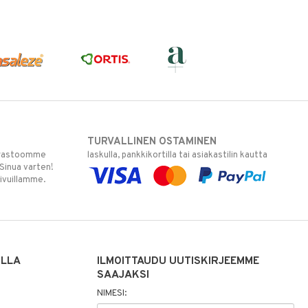
TURVALLINEN OSTAMINEN
varastoomme
laskulla, pankkikortilla tai asiakastilin kautta
 Sinua varten!
sivuillamme.
ILLA
ILMOITTAUDU UUTISKIRJEEMME
SAAJAKSI
NIMESI: