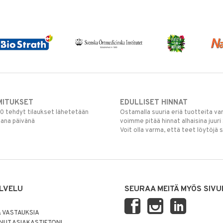
MITUKSET
EDULLISET HINNAT
00 tehdyt tilaukset lähetetään
Ostamalla suuria eriä tuotteita 
mana päivänä
voimme pitää hinnat alhaisina juuri
Voit olla varma, että teet löytöjä 
LVELU
SEURAA MEITÄ MYÖS SIVU
 VASTAUKSIA