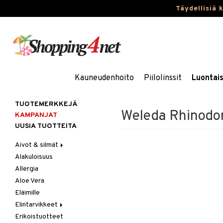
Täydellisiä 
Kauneudenhoito
Piilolinssit
Luontai
TUOTEMERKKEJÄ
Weleda Rhinodor
KAMPANJAT
UUSIA TUOTTEITA
Aivot & silmät
Alakuloisuus
Muisti
Allergia
Rasvahapot
Aloe Vera
Silmät
Eläimille
Elintarvikkeet
Erikoistuotteet
Hedelmät & pähkinät