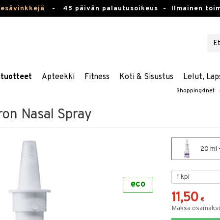
kesävinkkejä
-
45 päivän palautusoikeus -
Ilmainen toim
stuotteet
Apteekki
Fitness
Koti & Sisustus
Lelut, Lap
Shopping4net
on Nasal Spray
20 ml 
eco
11,50
€
Maksa osamaksul