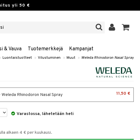
itus yli 50 €
si & Vauva
Tuotemerkkejä
Kampanjat
»
Luontaistuotteet
»
Vilustuminen
»
Muut
»
Weleda Rhinodoron Nasal Spray
11,50 €
- Weleda Rhinodoron Nasal Spray
Varastossa, lähetetään heti
la alkaen 4 € per kuukausi.