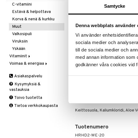
Ale on voi
Kivunlievitys
Juomat
C-vitamiini
Verisuonia vahvistavat
suosikkitu
Samtycke
Muuta
Kuidut
Estävä & helpottava
Näe kaikk
Valoterapia
Puhdistus
Korva & nenä & kurkku
Denna webbplats använder 
Ruuansulatus
Muut
Tuotetieto
Suolisto
Valkosipuli
Vi använder enhetsidentifierar
Viruksiin
Ainutlaatuinen yhdistelmä fysiolog
sociala medier och analysera 
että Rhinodoronilla on erittäin pos
Yskään
till de sociala medier och a
kotihoitoon nenän limakalvojen ai
Vitamiinit
med annan information som du 
siitä, että kehon omaa eritettä o
Voimaa & energiaa
A, D, E & K
eritteen luonnollisella suolaliuoks
godkänner våra cookies vid f
lisätyllä Aloe veralla on hoitavia
Antioksidantit
Ginseng
kosteaa ja limakalvot ovat suojatt
Asiakaspalvelu
B-vitamiinit
Muut
Annostus
Kysymyksiä &
C-vitamiinit
Q-10
vastauksia
Voidaan käyttää päivittäin tarpeen 
Lapset
Ruusunjuuri
Toivo tuotetta
Miehet
Schizandra
Ainesosat
Tietoa verkkokaupasta
Multimineraalit
Suorituskyky
Keittosuola, Kaliumkloridi, Aloe Ve
Naiset
Tuotenumero
HRHD2-WE-20