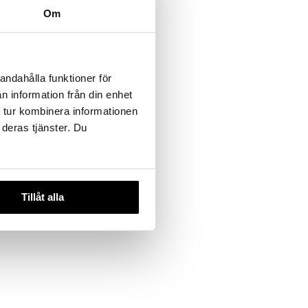
Om
andahålla funktioner för
l
n information från din enhet
 tur kombinera informationen
 deras tjänster. Du
Tillåt alla