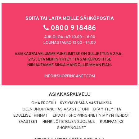
SOITA TAI LAITA MEILLE SÄHKÖPOSTIA
0800 9 18486
AUKIOLOAJAT: 10.00 - 16.00
LOUNASTAUKO 13.00 - 14.00
ASIAKASPALVELUMME PUHELIMITSE ON SULJETTUNA 29.6.–
27.7. OTA MEIHIN YHTEYTTÄ SÄHKÖPOSTITSE
NIIN AUTAMME SINUA MAHDOLLISIMMAN PIAN.
INFO@SHOPPING4NET.COM
ASIAKASPALVELU
OMA PROFIILI
KYSYMYKSIÄ & VASTAUKSIA
OLEN UNOHTANUT ASIAKASTIETONI
OTA YHTEYTTÄ
EDULLISET HINNAT
EHDOT - SHOPPING4NETIN MYYNTIEHDOT
EVÄSTEET
HENKILÖTIETOJEN SUOJAUS
KUMPPANIKSI
SHOPPING4NET