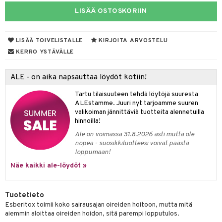
LISÄÄ OSTOSKORIIN
yt
verisuonet
ie
t
ood
talon kuorinta
 terveydenhuoltoa
poltto
rolia alentavat
LISÄÄ TOIVELISTALLE
KIRJOITA ARVOSTELU
talovoiteet
uolisto
rasvahapot
ta
KERRO YSTÄVÄLLE
inen
hiuspuu
ostuttimet
uutta säätelevät
ALE - on aika napsauttaa löydöt kotiin!
riset rasvahapot
evitys
t
iini
Tartu tilaisuuteen tehdä löytöjä suuresta
nia vahvistavat
 & helpottava
ALEstamme. Juuri nyt tarjoamme suuren
valikoiman jännittäviä tuotteita alennetuilla
apia
tus
& nenä & kurkku
hinnoilla!
Ale on voimassa 31.8.2026 asti mutta ole
ulatus
nopea - suosikkituotteesi voivat päästä
loppumaan!
o
puli
Näe kaikki ale-löydöt »
n
n
Tuotetieto
Esberitox toimii koko sairausajan oireiden hoitoon, mutta mitä
t
aiemmin aloittaa oireiden hoidon, sitä parempi lopputulos.