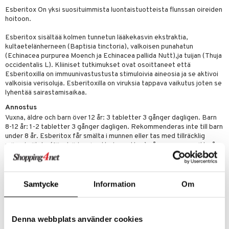
 energiaa
 & K
Esberitox On yksi suosituimmista luontaistuotteista flunssan oireiden
hoitoon.
idantit
g
spalvelu
Esberitox sisältää kolmen tunnetun lääkekasvin ekstraktia,
iinit
kultaetelänherneen (Baptisia tinctoria), valkoisen punahatun
ksiä & vastauksia
(Echinacea purpurea Moench ja Echinacea pallida Nutt),ja tuijan (Thuja
iinit
occidentalis L). Kliiniset tutkimukset ovat osoittaneet että
tuotetta
Esberitoxilla on immuunivastustusta stimuloivia aineosia ja se aktivoi
uuri
valkoisia verisoluja. Esberitoxilla on viruksia tappava vaikutus joten se
 verkkokaupasta
lyhentää sairastamisaikaa.
ndra
Annostus
neraalit
uskyky
Vuxna, äldre och barn över 12 år: 3 tabletter 3 gånger dagligen. Barn
8-12 år: 1-2 tabletter 3 gånger dagligen. Rekommenderas inte till barn
under 8 år. Esberitox får smälta i munnen eller tas med tillräcklig
mängd vätska (företrädesvis ett glas vatten) på morgonen, mitt på
dagen och på kvällen. Vid förkylningssymptom bör behandlingen
starta så snabbt som möjligt. Esberitox ska inte användas längre än
10 dagar per behandlingstillfälle. Kontakta läkare eller annan
sjukvårdspersonal om symptomen kvarstår efter 10 dagar.
Samtycke
Information
Om
Ainesosat
1 tablett innehåller: 3,2 mg extrakt av rot från baptisia (Baptisia
tinctoria L.), röd solhatt (Echinacea purpurea Moench) och
Denna webbplats använder cookies
läkerudbeckia (Echinacea pallida Nutt.) samt blad och grenskott från