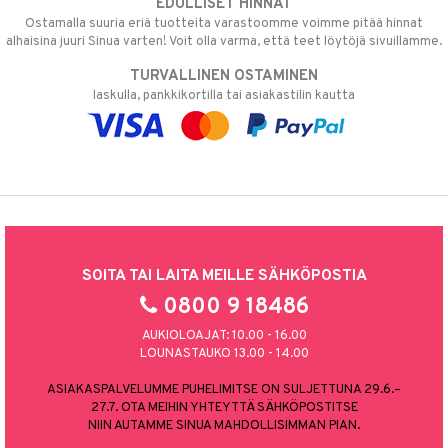
EDULLISET HINNAT
Ostamalla suuria eriä tuotteita varastoomme voimme pitää hinnat
alhaisina juuri Sinua varten! Voit olla varma, että teet löytöjä sivuillamme.
TURVALLINEN OSTAMINEN
laskulla, pankkikortilla tai asiakastilin kautta
SOITA TAI LAITA MEILLE SÄHKÖPOSTIA
0800 9 18486
AUKIOLOAJAT: 10.00 - 16.00
LOUNASTAUKO 13.00 - 14.00
ASIAKASPALVELUMME PUHELIMITSE ON SULJETTUNA 29.6.–
27.7. OTA MEIHIN YHTEYTTÄ SÄHKÖPOSTITSE
NIIN AUTAMME SINUA MAHDOLLISIMMAN PIAN.