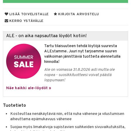
yt
verisuonet
ie
t
ood
LISÄÄ TOIVELISTALLE
KIRJOITA ARVOSTELU
talon kuorinta
 terveydenhuoltoa
poltto
rolia alentavat
KERRO YSTÄVÄLLE
talovoiteet
uolisto
rasvahapot
ta
ALE - on aika napsauttaa löydöt kotiin!
inen
hiuspuu
ostuttimet
uutta säätelevät
Tartu tilaisuuteen tehdä löytöjä suuresta
riset rasvahapot
evitys
t
iini
ALEstamme. Juuri nyt tarjoamme suuren
valikoiman jännittäviä tuotteita alennetuilla
nia vahvistavat
 & helpottava
hinnoilla!
Ale on voimassa 31.8.2026 asti mutta ole
apia
tus
& nenä & kurkku
nopea - suosikkituotteesi voivat päästä
loppumaan!
ulatus
Näe kaikki ale-löydöt »
o
puli
n
Tuotetieto
Kosteuttaa nenäkäytäviä niin, että nuha vähenee ja vilustumisen
aiheuttama epämukavuus vähenee
t
Suojaa myös limakalvoja supistavien suihkeiden sivuvaikutuksilta,