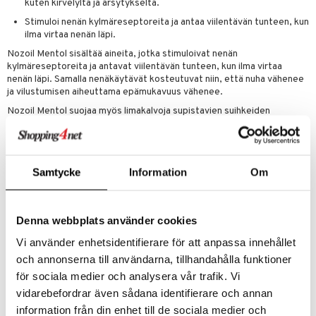
kuten kirvelyltä ja ärsytykseltä.
 energiaa
 & K
Stimuloi nenän kylmäreseptoreita ja antaa viilentävän tunteen, kun
idantit
g
ilma virtaa nenän läpi.
spalvelu
Nozoil Mentol sisältää aineita, jotka stimuloivat nenän
iinit
ksiä & vastauksia
kylmäreseptoreita ja antavat viilentävän tunteen, kun ilma virtaa
iinit
nenän läpi. Samalla nenäkäytävät kosteutuvat niin, että nuha vähenee
tuotetta
ja vilustumisen aiheuttama epämukavuus vähenee.
uuri
Nozoil Mentol suojaa myös limakalvoja supistavien suihkeiden
 verkkokaupasta
sivuvaikutuksilta, kuten kirvelyltä ja ärsytykseltä. Jos käytät
ndra
limakalvoja supistavaa suihketta, käytä myös Nozoilia noin 10
minuuttia hoidon jälkeen lievittääksesi vaivoja.
neraalit
uskyky
Annostus
Samtycke
Information
Om
Suihkuta 1-3 kertaa jokaiseen sieraimeen 3 kertaa päivässä. Paras
vaikutus saavutetaan jatkuvalla käytöllä. Maksimaalisen vaikutuksen
saavuttaminen voi kestää jopa 10 päivää, mutta tuotetta voidaan
Denna webbplats använder cookies
käyttää edullisesti pidemmän aikaa.
Vi använder enhetsidentifierare för att anpassa innehållet
Ainesosat
och annonserna till användarna, tillhandahålla funktioner
Seesamiöljy Ph. Eur., mentoli, eukalyptoli
för sociala medier och analysera vår trafik. Vi
vidarebefordrar även sådana identifierare och annan
Tuotenumero
information från din enhet till de sociala medier och