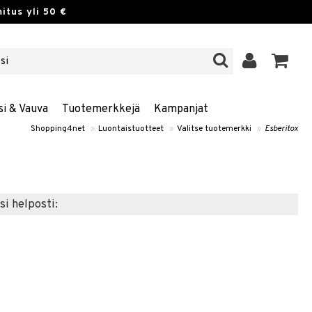
itus yli 50 €
si & Vauva
Tuotemerkkejä
Kampanjat
Shopping4net
»
Luontaistuotteet
»
Valitse tuotemerkki
»
Esberitox
si helposti: