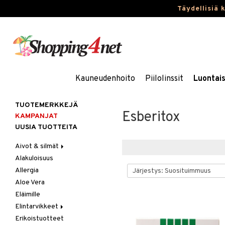
Täydellisiä 
Kauneudenhoito
Piilolinssit
Luontai
TUOTEMERKKEJÄ
Esberitox
KAMPANJAT
UUSIA TUOTTEITA
Aivot & silmät
Alakuloisuus
Muisti
Allergia
Rasvahapot
Aloe Vera
Silmät
Eläimille
Elintarvikkeet
Erikoistuotteet
Hedelmät & pähkinät