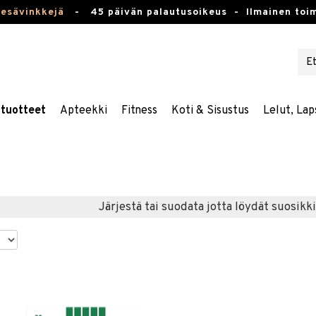
kesävinkkejä
-
45 päivän palautusoikeus -
Ilmainen toim
stuotteet
Apteekki
Fitness
Koti & Sisustus
Lelut, Lap
Järjestä tai suodata jotta löydät suosikki