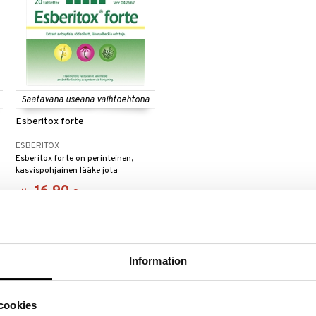
Saatavana useana vaihtoehtona
Esberitox forte
ESBERITOX
Esberitox forte on perinteinen,
kasvispohjainen lääke jota
käytetään vilustumisen oireiden
16,90
alk.
€
lievittämiseen.
Information
cookies