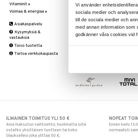
Vitamiinit
Kivunlievitys
Juomat
C-vitamiini
Vi använder enhetsidentifierar
Verisuonia vahvistavat
Voimaa & energiaa
Muuta
Kuidut
Estävä & helpottava
A, D, E & K
sociala medier och analysera 
Valoterapia
Puhdistus
Korva & nenä & kurkku
Antioksidantit
Ginseng
till de sociala medier och a
Asiakaspalvelu
Ruuansulatus
Muut
B-vitamiinit
Muut
med annan information som du 
Kysymyksiä &
Suolisto
Valkosipuli
C-vitamiinit
Q-10
godkänner våra cookies vid f
vastauksia
Viruksiin
Lapset
Ruusunjuuri
Toivo tuotetta
Yskään
Miehet
Schizandra
Tietoa verkkokaupasta
Multimineraalit
Suorituskyky
Naiset
ILMAINEN TOIMITUS YLI 50 €
NOPEAT TOI
Aina maksuton vaihtoehto, huolimatta siitä
Ennen kello 13.
ostatko yksittäisen tuotteen tai koko
normaalisti sa
tilauksellesi joka ylittää 50 €.