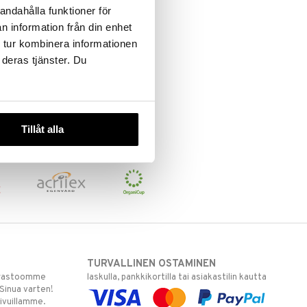
andahålla funktioner för
n information från din enhet
 tur kombinera informationen
 deras tjänster. Du
Tillåt alla
TURVALLINEN OSTAMINEN
varastoomme
laskulla, pankkikortilla tai asiakastilin kautta
 Sinua varten!
sivuillamme.