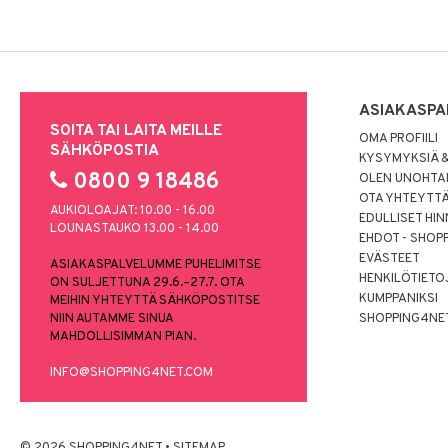
ASIAKASPA
SOITA TAI LAITA MEILLE
OMA PROFIILI
SÄHKÖPOSTIA
KYSYMYKSIÄ &
0800 9 18486
OLEN UNOHTAN
OTA YHTEYTT
AUKIOLOAJAT: 10.00 - 16.00
EDULLISET HI
LOUNASTAUKO 13.00 - 14.00
EHDOT - SHOP
EVÄSTEET
ASIAKASPALVELUMME PUHELIMITSE
HENKILÖTIETO
ON SULJETTUNA 29.6.–27.7. OTA
KUMPPANIKSI
MEIHIN YHTEYTTÄ SÄHKÖPOSTITSE
NIIN AUTAMME SINUA
SHOPPING4NE
MAHDOLLISIMMAN PIAN.
INFO@SHOPPING4NET.COM
© 2026 SHOPPING4NET
•
SITEMAP