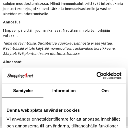
 energiaa
 & K
solujen muodostumisessa. Nämä immuunisolut erittävät interleukiinia
ja interferoneja, jotka ovat tärkeitä immuunivasteelle ja vasta-
idantit
g
aineiden muodostumiselle.
spalvelu
iinit
Annostus
ksiä & vastauksia
1 kapseli päivittäin juoman kanssa. Nautitaan mieluiten tyhjään
iinit
vatsaan.
tuotetta
uuri
Tämä on ravintolisä. Suositeltua vuorokausiannosta ei saa ylittää.
 verkkokaupasta
Ravintolisää ei tule käyttää monipuolisen ruokavalion korvikkeena.
ndra
Säilytettävä pienten lasten ulottumattomissa.
neraalit
uskyky
Ainesosat
L-lysiinihydrokloridi, kapseli (hydroksipropyylimetyyliselluloosa),
sakeuttamisaine (mikrokiteinen selluloosa), paakkuuntumisenestoaine
(rasvahappojen magnesiumsuolat).
Samtycke
Information
Om
Tuotenumero
HMAI2-PA-60
Denna webbplats använder cookies
Vi använder enhetsidentifierare för att anpassa innehållet
Suositut tuotteet
och annonserna till användarna, tillhandahålla funktioner