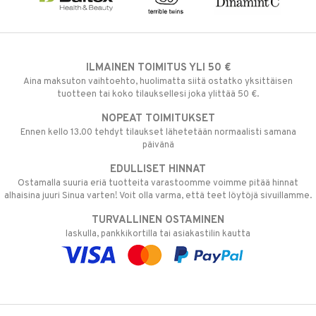
ILMAINEN TOIMITUS YLI 50 €
Aina maksuton vaihtoehto, huolimatta siitä ostatko yksittäisen
tuotteen tai koko tilauksellesi joka ylittää 50 €.
NOPEAT TOIMITUKSET
Ennen kello 13.00 tehdyt tilaukset lähetetään normaalisti samana
päivänä
EDULLISET HINNAT
Ostamalla suuria eriä tuotteita varastoomme voimme pitää hinnat
alhaisina juuri Sinua varten! Voit olla varma, että teet löytöjä sivuillamme.
TURVALLINEN OSTAMINEN
laskulla, pankkikortilla tai asiakastilin kautta