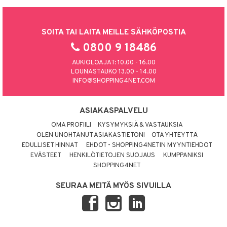
SOITA TAI LAITA MEILLE SÄHKÖPOSTIA
0800 9 18486
AUKIOLOAJAT: 10.00 - 16.00
LOUNASTAUKO 13.00 - 14.00
INFO@SHOPPING4NET.COM
ASIAKASPALVELU
OMA PROFIILI
KYSYMYKSIÄ & VASTAUKSIA
OLEN UNOHTANUT ASIAKASTIETONI
OTA YHTEYTTÄ
EDULLISET HINNAT
EHDOT - SHOPPING4NETIN MYYNTIEHDOT
EVÄSTEET
HENKILÖTIETOJEN SUOJAUS
KUMPPANIKSI
SHOPPING4NET
SEURAA MEITÄ MYÖS SIVUILLA