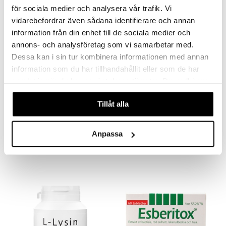
för sociala medier och analysera vår trafik. Vi
vidarebefordrar även sådana identifierare och annan
information från din enhet till de sociala medier och
annons- och analysföretag som vi samarbetar med.
Dessa kan i sin tur kombinera informationen med annan
information som du har tillhandahållit eller som de har
samlat in när du har använt deras tjänster. Du godkänner
våra cookies vid fortsatt användande av vår webbplats.
Saatavana useana vaihtoehtona
Saatavana useana vaihtoehtona
Tillåt alla
Ledins Strath
Bio-Strath elixir
LEDINS
BIO-STRATH
Anpassa
16,90
16,90
alk.
€
alk.
€