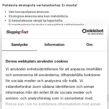
iot
lisät
rasvahapot
Puhdasta ekologista vartalonhoitoa. Ei muuta!
 halu
ideriviinietikka
svahapot
i-intoleranssi
Vain kasvipohjaisia aineosia.
Ekologisia aineosia aina kuin mahdollista.
d
vuodet & PMS
Ei keinotekoisia värejä tai hajusteita.
Ei parabeeneja tai muita synteettisiä säilöntaineita.
verisuonet
ie
t
ood
Ei testattu eläimillä. Kaikki tuotteet testataan vain
vapaaehtoisilla testihenkilöillä.
 terveydenhuoltoa
poltto
rolia alentavat
Kattava sisällysluettelo. Ei piilotettuja aineosia.
Kaikki tuotteet valmistetaan kunnioittaen ihmisiä ja luontoa.
uolisto
rasvahapot
ta
Samtycke
Information
Om
Ainesosat
inen
hiuspuu
ostuttimet
uutta säätelevät
Vatten, kokosoljeprodukter, vetegluten, ekologisk aprikoskärnolja,
sheanötsmör, vegetabiliskt glycerin, havssalt, citronsyra, extrakt av
t
riset rasvahapot
evitys
t
iini
Denna webbplats använder cookies
citruskärnor, eteriska ekologiska kamomill- och rosmarinoljor.
Vi använder enhetsidentifierare för att anpassa innehållet
 energiaa
nia vahvistavat
 & helpottava
 & K
och annonserna till användarna, tillhandahålla funktioner
Tuotenumero
apia
tus
& nenä & kurkku
idantit
g
för sociala medier och analysera vår trafik. Vi
spalvelu
HUKSC-UR-250
vidarebefordrar även sådana identifierare och annan
ulatus
iinit
ksiä & vastauksia
information från din enhet till de sociala medier och
o
puli
iinit
Vinkkejä sinulle
annons- och analysföretag som vi samarbetar med.
tuotetta
n
uuri
Dessa kan i sin tur kombinera informationen med annan
 verkkokaupasta