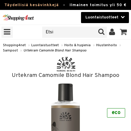
Täydellisiä kesävinkkejä
-
Ilmainen toimitus yli 50 €
Luontaistuotteet
ERKKEJÄ
Kauneudenhoito
JAT
UOTTEITA
Piilolinssit
Shopping4net
»
Luontaistuotteet
»
Hoito & hygienia
»
Hiustenhoito
»
Sampoot
»
Urtekram Camomile Blond Hair Shampoo
Luontaistuotteet
silmät
Apteekki
suus
Urtekram Camomile Blond Hair Shampoo
apot
Fitness
Koti & Sisustus
Lelut, Lapsi & Vauva
kkeet
eco
Tuotemerkkejä
otteet
ät & pähkinät
Kampanjat
iho & kynnet
en