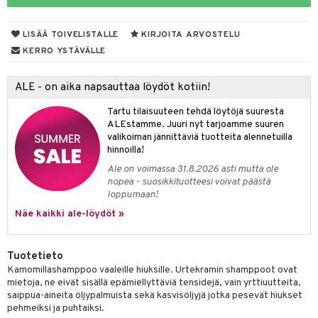
distaminen
koistuotteet
let
akkauhset
LISÄÄ TOIVELISTALLE
KIRJOITA ARVOSTELU
mänympärysvoiteet
eriset öljyt
hampaat
KERRO YSTÄVÄLLE
teet
py, suihku & saippuat
mät
ALE - on aika napsauttaa löydöt kotiin!
yt
hdistaminen
Tartu tilaisuuteen tehdä löytöjä suuresta
talon kuorinta
ALEstamme. Juuri nyt tarjoamme suuren
valikoiman jännittäviä tuotteita alennetuilla
talovoiteet
to
hinnoilla!
Ale on voimassa 31.8.2026 asti mutta ole
apot
nopea - suosikkituotteesi voivat päästä
loppumaan!
t
nit &mineraalit
hanen
Näe kaikki ale-löydöt »
m
 lihakset
lisät
Tuotetieto
Kamomillashamppoo vaaleille hiuksille. Urtekramin shamppoot ovat
udottaminen
 halu
ium
lisät
mietoja, ne eivät sisällä epämiellyttäviä tensidejä, vain yrttiuutteita,
saippua-aineita öljypalmuista sekä kasvisöljyjä jotka pesevät hiukset
pot
tamiinit
s & imetys
sti käytettävät
n korvaaminen
pehmeiksi ja puhtaiksi.