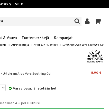
itus yli 50 €
si & Vauva
Tuotemerkkejä
Kampanjat
ienia
»
Aurinkosuoja
»
Aftersun-tuotteet
»
Urtekram Aloe Vera Soothing Gel
8,90 €
 - Urtekram Aloe Vera Soothing Gel
Varastossa, lähetetään heti
la alkaen 4 € per kuukausi.