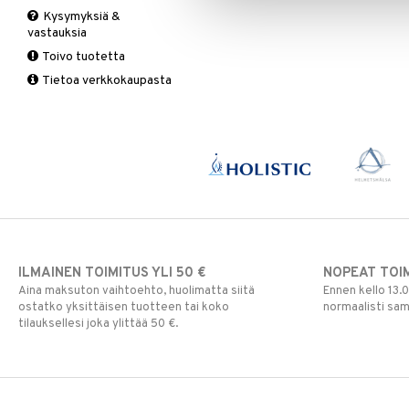
Kysymyksiä &
Suolisto
Valkosipuli
C-vitamiinit
Q-10
vastauksia
Viruksiin
Lapset
Ruusunjuuri
Toivo tuotetta
Yskään
Miehet
Schizandra
Tietoa verkkokaupasta
Multimineraalit
Suorituskyky
Naiset
ILMAINEN TOIMITUS YLI 50 €
NOPEAT TOI
Aina maksuton vaihtoehto, huolimatta siitä
Ennen kello 13.
ostatko yksittäisen tuotteen tai koko
normaalisti sa
tilauksellesi joka ylittää 50 €.