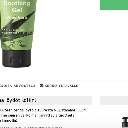
RJOITA ARVOSTELU
KERRO YSTÄVÄLLE
a löydöt kotiin!
isuuteen tehdä löytöjä suuresta ALEstamme. Juuri
mme suuren valikoiman jännittäviä tuotteita
a hinnoilla!