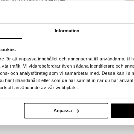
massa 31.8.2026 asti mutta ole nopea -
otteesi voivat päästä loppumaan!
i ale-löydöt »
Information
Urtekram Aloe
eksapeptideillä auttavat kollageenin ja elastiinin
Soap
a kosteutta ja ravinnetta kuivalle iholle, sisältäen
URTEKRAM
cookies
naisuuksia kuivillle tai vahingoittuneille ihosoluille.
5,89
ton jälkeen käytettäväksi, sillä se edesauttaa hellän
€
e för att anpassa innehållet och annonserna till användarna, tillh
Levitä sitä suoraan iholla ja hiero hellävaraisesti.
vår trafik. Vi vidarebefordrar även sådana identifierare och anna
luat.
nnons- och analysföretag som vi samarbetar med. Dessa kan i sin
har tillhandahållit eller som de har samlat in när du har använt
glycerine**, xanthan gum, acacia senegal gum, sodium
ortsatt användande av vår webbplats.
, hexapeptide-11, citrus aurantium dulcis peel oil*,
 from Organic Farming, ** = made using organic
Anpassa