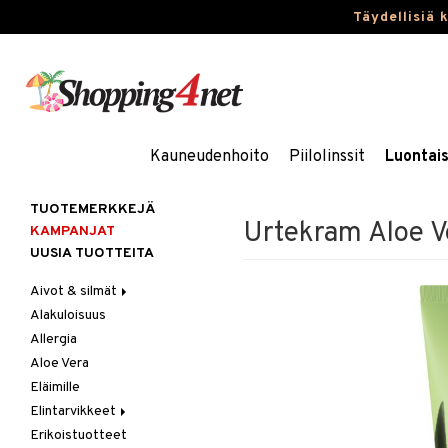
Täydellisiä 
Kauneudenhoito
Piilolinssit
Luontai
TUOTEMERKKEJÄ
Urtekram Aloe V
KAMPANJAT
UUSIA TUOTTEITA
Aivot & silmät
Alakuloisuus
Muisti
Allergia
Rasvahapot
Aloe Vera
Silmät
Eläimille
Elintarvikkeet
Erikoistuotteet
Hedelmät & pähkinät