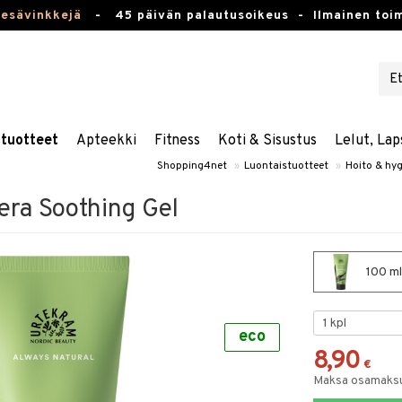
kesävinkkejä
-
45 päivän palautusoikeus -
Ilmainen toim
stuotteet
Apteekki
Fitness
Koti & Sisustus
Lelut, Lap
Shopping4net
»
Luontaistuotteet
»
Hoito & hyg
era Soothing Gel
100 ml
eco
8,90
€
Maksa osamaksul