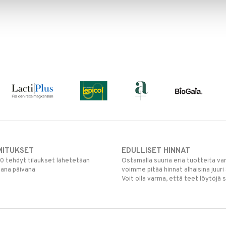
MITUKSET
EDULLISET HINNAT
00 tehdyt tilaukset lähetetään
Ostamalla suuria eriä tuotteita 
mana päivänä
voimme pitää hinnat alhaisina juuri
Voit olla varma, että teet löytöjä 