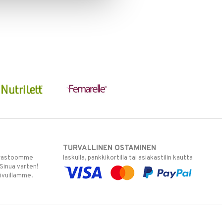
TURVALLINEN OSTAMINEN
varastoomme
laskulla, pankkikortilla tai asiakastilin kautta
 Sinua varten!
sivuillamme.