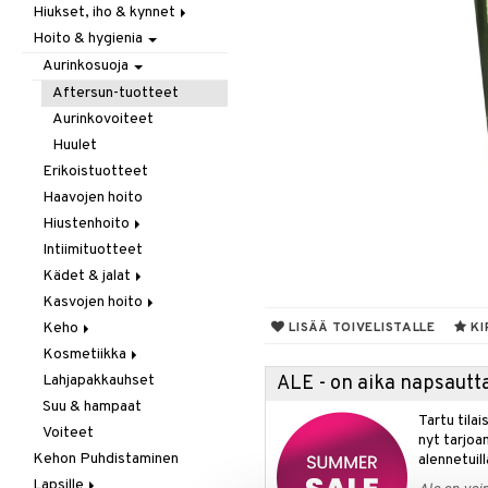
Hiukset, iho & kynnet
Itäminen
Hoito & hygienia
Jauhot & leivonta
Aurinko & pigmentti
Juomat
Hiukset
Aurinkosuoja
Kookos
Ravintolisät
Aftersun-tuotteet
Makeutusaineet
Aurinkovoiteet
Mausteet & liemet
Huulet
Muut
Erikoistuotteet
Öljy & rasva
Haavojen hoito
Pähkinä- & siementahnoja
Hiustenhoito
Patukat
Intiimituotteet
Erikoistuotteet
Rawfood
Kädet & jalat
Hoitoaineet
Säilytys
Kasvojen hoito
Sampoot
Jalkojen hoito
Snacks
Keho
Käsien hoito
Erikoistuotteet
LISÄÄ TOIVELISTALLE
KI
Suklaa
Kosmetiikka
Muut tarvikkeet
Parranajotuotteet
Deodorantit
Tee
Lahjapakkauhset
Puhdistaminen
Erikoistuotteet
Huulet
ALE - on aika napsautta
Suu & hampaat
Silmänympärysvoiteet
Eteeriset öljyt
Iho
Tartu tila
Voiteet
Voiteet
Kylpy, suihku & saippuat
Silmät
nyt tarjoa
Kehon Puhdistaminen
Öljyt
alennetuill
Lapsille
Vartalon kuorinta