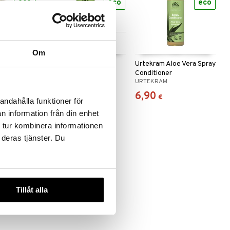
eco
eco
eco
Saatavana useana
vaihtoehtona
Om
 Vera Hand
Urtekram Aloe Vera
Urtekram Aloe Vera Spray
Shampoo Normal Hair
Conditioner
URTEKRAM
URTEKRAM
6,90
6,90
alk.
€
€
andahålla funktioner för
n information från din enhet
 tur kombinera informationen
 deras tjänster. Du
Tillåt alla