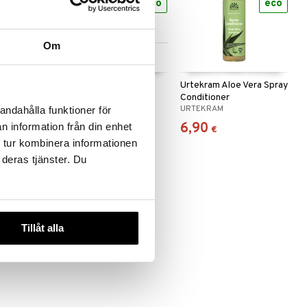
eco
eco
eco
Om
Saatavana useana
vaihtoehtona
 Vera Hand
Urtekram Aloe Vera
Urtekram Aloe Vera Spray
Shampoo Normal Hair
Conditioner
URTEKRAM
URTEKRAM
andahålla funktioner för
6,90
6,90
n information från din enhet
alk.
€
€
 tur kombinera informationen
 deras tjänster. Du
Tillåt alla