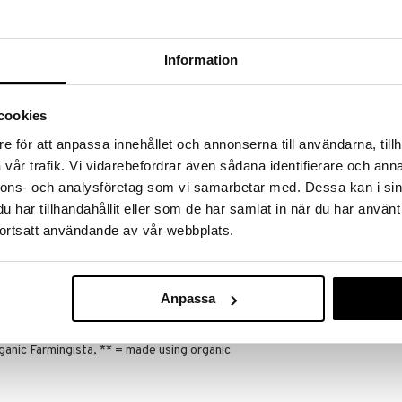
massa 31.8.2026 asti mutta ole nopea -
otteesi voivat päästä loppumaan!
i ale-löydöt »
Information
Urtekram Aloe
cookies
 sheavoilla on nopeasti-imeytyvä, raviten ja
Soap
URTEKRAM
e för att anpassa innehållet och annonserna till användarna, tillh
ia ekologisia ainesosia antaen terveet jalat.
5,89
vår trafik. Vi vidarebefordrar även sådana identifierare och anna
maan elastiinin ja kollageenin muodostumista.
€
uttavat pehmentämään kuivia ja halkeilevia kantapäitä.
nnons- och analysföretag som vi samarbetar med. Dessa kan i sin
iluun ja minimoi hajun muodostumista.
har tillhandahållit eller som de har samlat in när du har använt
ortsatt användande av vår webbplats.
r*, aloe barbadensis leaf extract*, prunus
-3 dicitrate/stearate, glycerin**, cetyl alcohol,
rch*, olea europaea fruit oil*, zinc ricinoleate,
Anpassa
diglycerin, simmondsia chinensis seed oil*, menthol*,
(parfum), xanthan gum, hexapeptide-11, sodium
sterol, squalene, magnolia officinalis bark extract,
ganic Farmingista, ** = made using organic