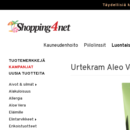
Täydellisiä 
Kauneudenhoito
Piilolinssit
Luontai
TUOTEMERKKEJÄ
Urtekram Aleo V
KAMPANJAT
UUSIA TUOTTEITA
Aivot & silmät
Alakuloisuus
Muisti
Allergia
Rasvahapot
Aloe Vera
Silmät
Eläimille
Elintarvikkeet
Erikoistuotteet
Hedelmät & pähkinät