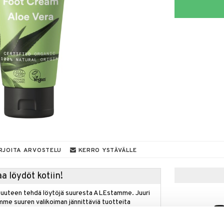
RJOITA ARVOSTELU
KERRO YSTÄVÄLLE
a löydöt kotiin!
isuuteen tehdä löytöjä suuresta ALEstamme. Juuri
mme suuren valikoiman jännittäviä tuotteita
a hinnoilla!