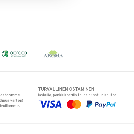
TURVALLINEN OSTAMINEN
varastoomme
laskulla, pankkikortilla tai asiakastilin kautta
 Sinua varten!
sivuillamme.