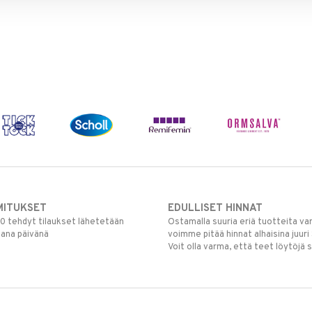
MITUKSET
EDULLISET HINNAT
00 tehdyt tilaukset lähetetään
Ostamalla suuria eriä tuotteita 
mana päivänä
voimme pitää hinnat alhaisina juuri
Voit olla varma, että teet löytöjä 