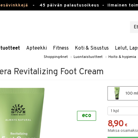
kesävinkkejä
-
45 päivän palautusoikeus -
Ilmainen toim
stuotteet
Apteekki
Fitness
Koti & Sisustus
Lelut, Lap
Shopping4net
»
Luontaistuotteet
»
Hoito & hygienia
era Revitalizing Foot Cream
100 ml
eco
8,90
€
Maksa osamaksul