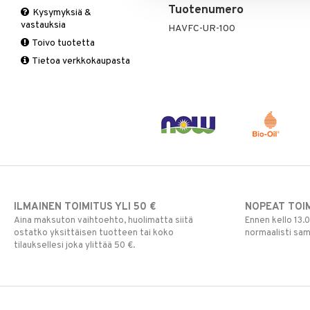
Tuotenumero
Kysymyksiä &
Suolisto
Valkosipuli
C-vitamiinit
Q-10
vastauksia
HAVFC-UR-100
Viruksiin
Lapset
Ruusunjuuri
Toivo tuotetta
Yskään
Miehet
Schizandra
Tietoa verkkokaupasta
Multimineraalit
Suorituskyky
Naiset
ILMAINEN TOIMITUS YLI 50 €
NOPEAT TOI
Aina maksuton vaihtoehto, huolimatta siitä
Ennen kello 13.
ostatko yksittäisen tuotteen tai koko
normaalisti sa
tilauksellesi joka ylittää 50 €.