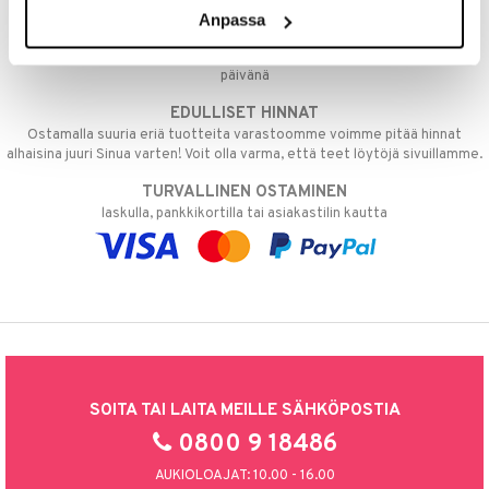
Anpassa
NOPEAT TOIMITUKSET
Ennen kello 13.00 tehdyt tilaukset lähetetään normaalisti samana
päivänä
EDULLISET HINNAT
Ostamalla suuria eriä tuotteita varastoomme voimme pitää hinnat
alhaisina juuri Sinua varten! Voit olla varma, että teet löytöjä sivuillamme.
TURVALLINEN OSTAMINEN
laskulla, pankkikortilla tai asiakastilin kautta
SOITA TAI LAITA MEILLE SÄHKÖPOSTIA
0800 9 18486
AUKIOLOAJAT: 10.00 - 16.00