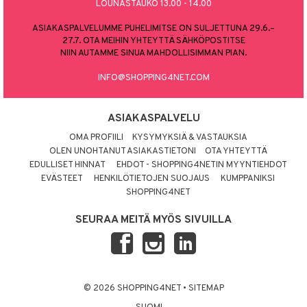
LOUNASTAUKO 13.00 - 14.00
ASIAKASPALVELUMME PUHELIMITSE ON SULJETTUNA 29.6.–
27.7. OTA MEIHIN YHTEYTTÄ SÄHKÖPOSTITSE
NIIN AUTAMME SINUA MAHDOLLISIMMAN PIAN.
INFO@SHOPPING4NET.COM
ASIAKASPALVELU
OMA PROFIILI
KYSYMYKSIÄ & VASTAUKSIA
OLEN UNOHTANUT ASIAKASTIETONI
OTA YHTEYTTÄ
EDULLISET HINNAT
EHDOT - SHOPPING4NETIN MYYNTIEHDOT
EVÄSTEET
HENKILÖTIETOJEN SUOJAUS
KUMPPANIKSI
SHOPPING4NET
SEURAA MEITÄ MYÖS SIVUILLA
© 2026 SHOPPING4NET
•
SITEMAP