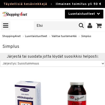
Täydellisiä kesävinkkejä
-
Ilmainen toimitus yli 50 €
Luontaistuotteet
ERKKEJÄ
Kauneudenhoito
JAT
UOTTEITA
Piilolinssit
Shopping4net
»
Luontaistuotteet
»
Valitse tuotemerkki
»
Simplus
Luontaistuotteet
silmät
Simplus
Apteekki
suus
Järjestä tai suodata jotta löydät suosikkisi helposti:
apot
Fitness
Koti & Sisustus
Lelut, Lapsi & Vauva
kkeet
Tuotemerkkejä
otteet
ät & pähkinät
Kampanjat
iho & kynnet
en