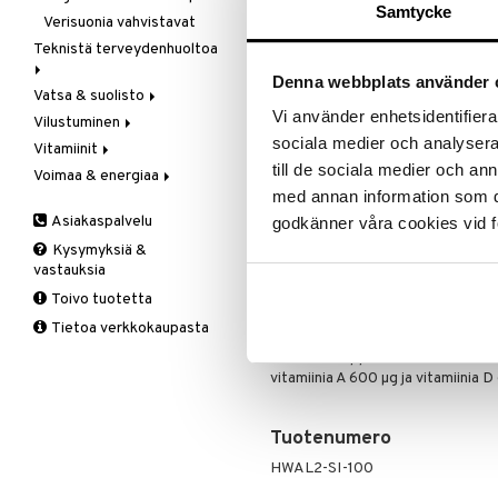
Ale on voi
Samtycke
suosikkitu
Verisuonia vahvistavat
Teknistä terveydenhuoltoa
Näe kaikk
Denna webbplats använder 
Vatsa & suolisto
Hieronta
Tuotetieto
Vi använder enhetsidentifierar
Vilustuminen
Ilmankostuttimet
Happamuutta säätelevät
sociala medier och analysera 
Vitamiinit
Kivunlievitys
Juomat
C-vitamiini
Walldan valkosipulivitaminaatissa 
valkosipuliöljymaseraatti sekä vit
till de sociala medier och a
Voimaa & energiaa
Muuta
Kuidut
Estävä & helpottava
A, D, E & K
med annan information som du 
Annostus
Valoterapia
Puhdistus
Korva & nenä & kurkku
Antioksidantit
Ginseng
Asiakaspalvelu
godkänner våra cookies vid f
Ruuansulatus
Muut
B-vitamiinit
Muut
1-2 kapselia 3 kertaa päivässä
Kysymyksiä &
Suolisto
Valkosipuli
C-vitamiinit
Q-10
Ainesosat
vastauksia
Viruksiin
Lapset
Ruusunjuuri
Valkosipuloöljymaseraatti (Allium
Toivo tuotetta
Yskään
Miehet
Schizandra
kontrolloitu pitoisuus vinyylidithii
Tietoa verkkokaupasta
Multimineraalit
Suorituskyky
Valkosipulijauhetiiviste 100 mg sis
askorbiinihappo (vitamiini C) 40 m
Naiset
vitamiinia A 600 µg ja vitamiinia D 
Tuotenumero
HWAL2-SI-100