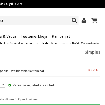
itus yli 50 €
si & Vauva
Tuotemerkkejä
Kampanjat
teet
»
Sydän & verisuonet
»
Kolesterolia alentavat
»
Wallda Vitlöksvitaminat
Simplus
8,82 €
pselia - Wallda Vitlöksvitaminat
Varastossa, lähetetään heti
la alkaen 4 € per kuukausi.