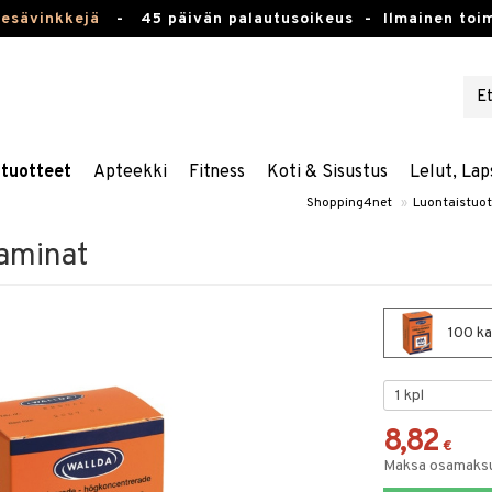
kesävinkkejä
-
45 päivän palautusoikeus -
Ilmainen toim
stuotteet
Apteekki
Fitness
Koti & Sisustus
Lelut, Lap
Shopping4net
»
Luontaistuot
taminat
100 ka
8,82
€
Maksa osamaksul