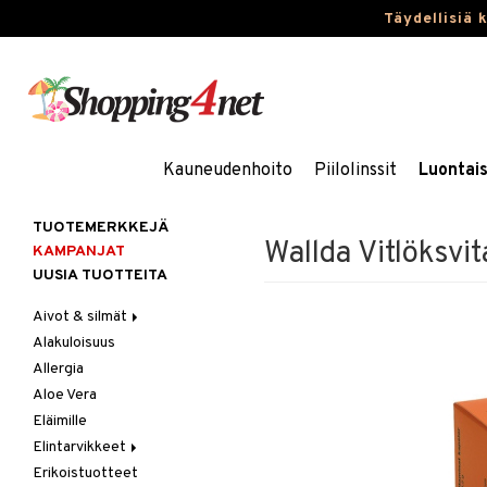
Täydellisiä 
Kauneudenhoito
Piilolinssit
Luontai
TUOTEMERKKEJÄ
Wallda Vitlöksvi
KAMPANJAT
UUSIA TUOTTEITA
Aivot & silmät
Alakuloisuus
Muisti
Allergia
Rasvahapot
Aloe Vera
Silmät
Eläimille
Elintarvikkeet
Erikoistuotteet
Hedelmät & pähkinät