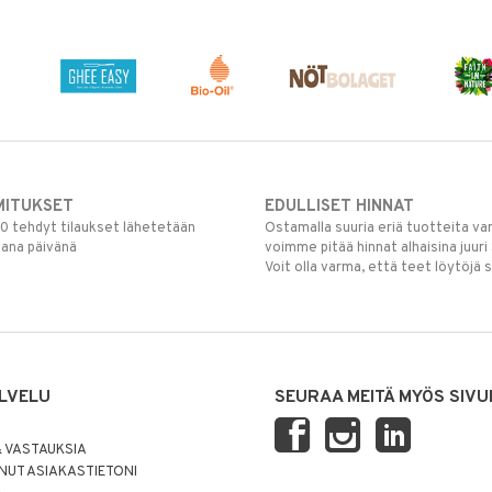
MITUKSET
EDULLISET HINNAT
00 tehdyt tilaukset lähetetään
Ostamalla suuria eriä tuotteita 
mana päivänä
voimme pitää hinnat alhaisina juuri
Voit olla varma, että teet löytöjä 
LVELU
SEURAA MEITÄ MYÖS SIVU
 VASTAUKSIA
UT ASIAKASTIETONI