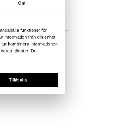
Om
andahålla funktioner för
rd
Wallda Vitlökskapslar
n information från din enhet
 tur kombinera informationen
SIMPLUS
 deras tjänster. Du
8,64
€
Tillåt alla