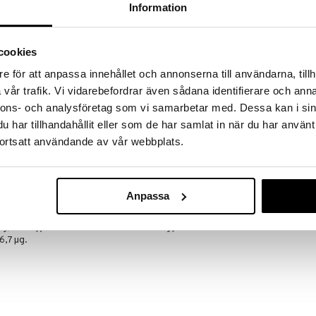
massa 31.8.2026 asti mutta ole nopea -
Information
otteesi voivat päästä loppumaan!
i ale-löydöt »
cookies
e för att anpassa innehållet och annonserna till användarna, tillh
Öljäst Bradfo
vår trafik. Vi vidarebefordrar även sådana identifierare och anna
yhdistyy tiivistetty valkosipulijauhe,
amiinit A, D sekä C.
nnons- och analysföretag som vi samarbetar med. Dessa kan i sin
SIMPLUS
har tillhandahållit eller som de har samlat in när du har använt
24,90
€
ortsatt användande av vår webbplats.
 Sativum) 120 mg, standardisoitu, laboratorioissa
Anpassa
neja jotka vastaavat 0,1 mg allisiinia.
.1,3 mg alliinipitoisuuden joka vastaa 0,6 mg allisiinia,
g, kalaöljytiiviste (vitamiini A+D) 34 mg josta
6,7 µg.