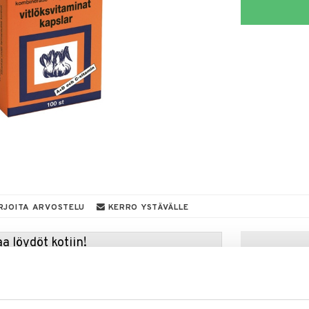
RJOITA ARVOSTELU
KERRO YSTÄVÄLLE
a löydöt kotiin!
isuuteen tehdä löytöjä suuresta ALEstamme. Juuri
mme suuren valikoiman jännittäviä tuotteita
a hinnoilla!