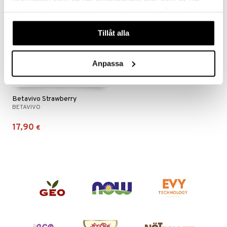
samlat in när du har använt deras tjänster. Du godkänner
våra cookies vid fortsatt användande av vår webbplats.
Tillåt alla
Anpassa
Betavivo Strawberry
BETAVIVO
17,90
€