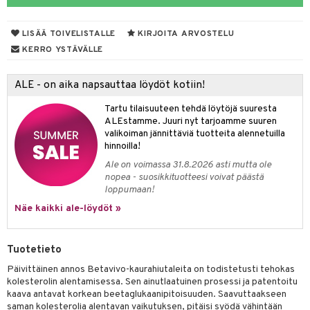
yt
verisuonet
ie
t
ood
LISÄÄ TOIVELISTALLE
KIRJOITA ARVOSTELU
talon kuorinta
poltto
erolia alentavat
KERRO YSTÄVÄLLE
talovoiteet
rasvahapot
ALE - on aika napsauttaa löydöt kotiin!
hiuspuu
Tartu tilaisuuteen tehdä löytöjä suuresta
riset rasvahapot
ALEstamme. Juuri nyt tarjoamme suuren
valikoiman jännittäviä tuotteita alennetuilla
nia vahvistavat
hinnoilla!
Ale on voimassa 31.8.2026 asti mutta ole
 terveydenhuoltoa
nopea - suosikkituotteesi voivat päästä
loppumaan!
uolisto
ta
Näe kaikki ale-löydöt »
inen
ostuttimet
uutta säätelevät
t
evitys
t
iini
Tuotetieto
 energiaa
 & helpottava
 & K
Päivittäinen annos Betavivo-kaurahiutaleita on todistetusti tehokas
kolesterolin alentamisessa. Sen ainutlaatuinen prosessi ja patentoitu
apia
tus
& nenä & kurkku
idantit
g
kaava antavat korkean beetaglukaanipitoisuuden. Saavuttaakseen
spalvelu
saman kolesterolia alentavan vaikutuksen, pitäisi syödä vähintään