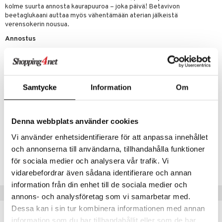
ulatus
iinit
kolme suurta annosta kaurapuuroa – joka päivä! Betavivon
ksiä & vastauksia
beetaglukaani auttaa myös vähentämään aterian jälkeistä
o
puli
iinit
verensokerin nousua.
tuotetta
n
uuri
Annostus
 verkkokaupasta
Yksi annos Betavivo-kaurahiutaleita (23 g) vastaa melkein täyttä
ndra
desilitramittaa ja sisältää 3 g kauran beetaglukaania, mikä on
päivittäinen määrä, joka vaaditaan kolesterolin alentamiseen.
neraalit
uskyky
Päivittäinen annostus on 0,9 dl.
Samtycke
Information
Om
Ainesosat
60 % kauraleseitä, joissa 22 % beetaglukaania (sisältää gluteenia),
Denna webbplats använder cookies
kaurajauho, fruktoosi
Vi använder enhetsidentifierare för att anpassa innehållet
Tuotenumero
och annonserna till användarna, tillhandahålla funktioner
för sociala medier och analysera vår trafik. Vi
HBO02-KW-506
vidarebefordrar även sådana identifierare och annan
information från din enhet till de sociala medier och
Vinkkejä sinulle
annons- och analysföretag som vi samarbetar med.
Dessa kan i sin tur kombinera informationen med annan
information som du har tillhandahållit eller som de har