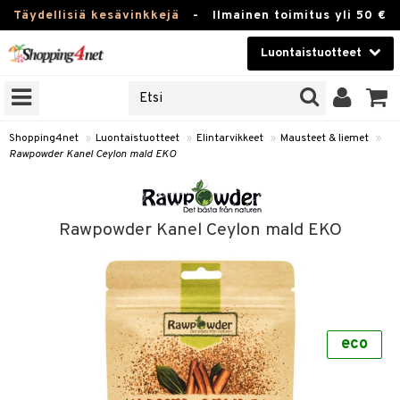
Täydellisiä kesävinkkejä
-
Ilmainen toimitus yli 50 €
Luontaistuotteet
ERKKEJÄ
Kauneudenhoito
JAT
UOTTEITA
Piilolinssit
Shopping4net
»
Luontaistuotteet
»
Elintarvikkeet
»
Mausteet & liemet
»
Rawpowder Kanel Ceylon mald EKO
Luontaistuotteet
silmät
Apteekki
suus
Rawpowder Kanel Ceylon mald EKO
apot
Fitness
Koti & Sisustus
Lelut, Lapsi & Vauva
kkeet
eco
Tuotemerkkejä
ät & pähkinät
Kampanjat
en