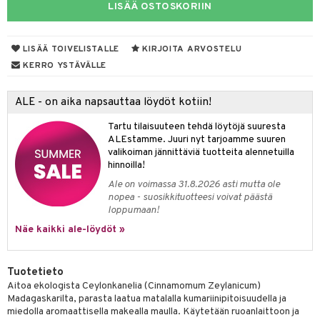
LISÄÄ OSTOSKORIIN
otteet
LISÄÄ TOIVELISTALLE
KIRJOITA ARVOSTELU
KERRO YSTÄVÄLLE
iho & kynnet
hygienia
 & pigmentti
ALE - on aika napsauttaa löydöt kotiin!
hdistaminen
t
osuoja
Tartu tilaisuuteen tehdä löytöjä suuresta
ALEstamme. Juuri nyt tarjoamme suuren
ersun-tuotteet
lisät
tuotteet
valikoiman jännittäviä tuotteita alennetuilla
hinnoilla!
inkovoiteet
en hoito
to
Ale on voimassa 31.8.2026 asti mutta ole
nopea - suosikkituotteesi voivat päästä
let
nhoito
apot
loppumaan!
koistuotteet
t
tuotteet
nit &mineraalit
hanen
Näe kaikki ale-löydöt »
toaineet
 jalat
m
Tuotetieto
mpoot
kojen hoito
 lihakset
en hoito
lisät
Aitoa ekologista Ceylonkanelia (Cinnamomum Zeylanicum)
ien hoito
Madagaskarilta, parasta laatua matalalla kumariinipitoisuudella ja
koistuotteet
udottaminen
 halu
ium
lisät
miedolla aromaattisella makealla maulla. Käytetään ruoanlaittoon ja