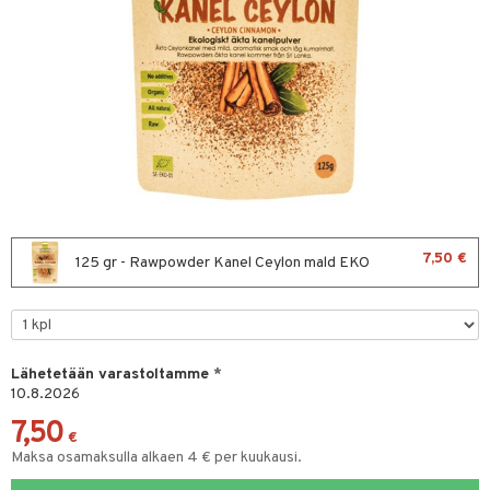
& leivonta
t
s
usaineet
et & liemet
rasva
7,50 €
125 gr - Rawpowder Kanel Ceylon mald EKO
ä- & siementahnoja
t
od
Lähetetään varastoltamme
*
10.8.2026
s
7,50
€
Maksa osamaksulla alkaen 4 € per kuukausi.