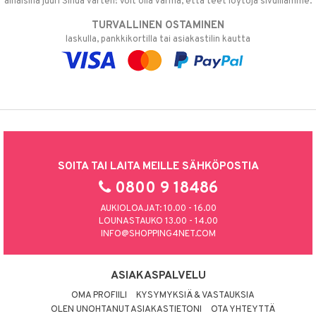
alhaisina juuri Sinua varten! Voit olla varma, että teet löytöjä sivuillamme.
TURVALLINEN OSTAMINEN
laskulla, pankkikortilla tai asiakastilin kautta
SOITA TAI LAITA MEILLE SÄHKÖPOSTIA
0800 9 18486
AUKIOLOAJAT: 10.00 - 16.00
LOUNASTAUKO 13.00 - 14.00
INFO@SHOPPING4NET.COM
ASIAKASPALVELU
OMA PROFIILI
KYSYMYKSIÄ & VASTAUKSIA
OLEN UNOHTANUT ASIAKASTIETONI
OTA YHTEYTTÄ