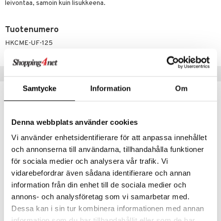
t tarvikkeet
ranajotuotteet
dorantit
leivontaa, samoin kuin lisukkeena.
pot
iikka
tamiinit
s & imetys
sti käytettävät
n korvaaminen
distaminen
koistuotteet
let
iot
akkauhset
lisät
rasvahapot
Tuotenumero
mänympärysvoiteet
eriset öljyt
hampaat
 halu
ideriviinietikka
svahapot
i-intoleranssi
HKCME-UF-125
teet
py, suihku & saippuat
mät
d
vuodet & PMS
yt
verisuonet
ie
t
ood
Vinkkejä sinulle
talon kuorinta
Samtycke
Information
Om
 terveydenhuoltoa
poltto
rolia alentavat
talovoiteet
uolisto
rasvahapot
ta
eco
eco
Denna webbplats använder cookies
inen
hiuspuu
ostuttimet
uutta säätelevät
Vi använder enhetsidentifierare för att anpassa innehållet
t
riset rasvahapot
evitys
t
iini
och annonserna till användarna, tillhandahålla funktioner
 energiaa
nia vahvistavat
 & helpottava
 & K
för sociala medier och analysera vår trafik. Vi
vidarebefordrar även sådana identifierare och annan
apia
tus
& nenä & kurkku
idantit
g
spalvelu
information från din enhet till de sociala medier och
ulatus
iinit
annons- och analysföretag som vi samarbetar med.
Rawpowder Broccoli pulver EKO
Rawpowder Gurkmeja EKO
ksiä & vastauksia
RAWPOWDER
RAWPOWDER
Dessa kan i sin tur kombinera informationen med annan
o
puli
iinit
tuotetta
information som du har tillhandahållit eller som de har