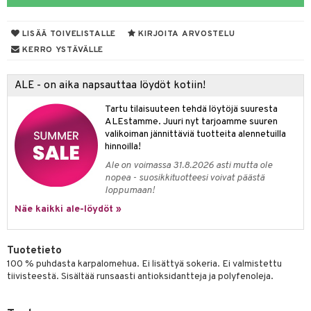
yt
ie
t
LISÄÄ TOIVELISTALLE
KIRJOITA ARVOSTELU
talon kuorinta
poltto
KERRO YSTÄVÄLLE
talovoiteet
pot
ALE - on aika napsauttaa löydöt kotiin!
iot
rasvahapot
Tartu tilaisuuteen tehdä löytöjä suuresta
svahapot
i-intoleranssi
ALEstamme. Juuri nyt tarjoamme suuren
valikoiman jännittäviä tuotteita alennetuilla
d
hinnoilla!
Ale on voimassa 31.8.2026 asti mutta ole
verisuonet
ood
nopea - suosikkituotteesi voivat päästä
loppumaan!
 terveydenhuoltoa
rolia alentavat
Näe kaikki ale-löydöt »
uolisto
rasvahapot
ta
inen
hiuspuu
ostuttimet
uutta säätelevät
Tuotetieto
100 % puhdasta karpalomehua. Ei lisättyä sokeria. Ei valmistettu
t
riset rasvahapot
evitys
t
iini
tiivisteestä. Sisältää runsaasti antioksidantteja ja polyfenoleja.
 energiaa
nia vahvistavat
 & helpottava
 & K