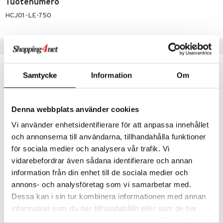
Tuotenumero
apia
tus
& nenä & kurkku
idantit
g
spalvelu
HCJ01-LE-750
ulatus
iinit
ksiä & vastauksia
o
puli
iinit
Suositut tuotteet
tuotetta
n
uuri
 verkkokaupasta
ndra
Samtycke
Information
Om
eco
neraalit
uskyky
Denna webbplats använder cookies
Vi använder enhetsidentifierare för att anpassa innehållet
och annonserna till användarna, tillhandahålla funktioner
för sociala medier och analysera vår trafik. Vi
Saatavana useana vaihtoehtona
vidarebefordrar även sådana identifierare och annan
information från din enhet till de sociala medier och
Nyform Fasta
Ledins Vitaminfasta 6-dagars
SVENSKA NYFORM
LEDINS
annons- och analysföretag som vi samarbetar med.
Dessa kan i sin tur kombinera informationen med annan
26,90
55,14
alk.
€
€
information som du har tillhandahållit eller som de har
samlat in när du har använt deras tjänster. Du godkänner