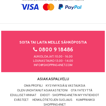
SOITA TAI LAITA MEILLE SÄHKÖPOSTIA
0800 9 18486
AUKIOLOAJAT: 10.00 - 16.00
LOUNASTAUKO 13.00 - 14.00
INFO@SHOPPING4NET.COM
ASIAKASPALVELU
OMA PROFIILI
KYSYMYKSIÄ & VASTAUKSIA
OLEN UNOHTANUT ASIAKASTIETONI
OTA YHTEYTTÄ
EDULLISET HINNAT
EHDOT - SHOPPING4NETIN MYYNTIEHDOT
EVÄSTEET
HENKILÖTIETOJEN SUOJAUS
KUMPPANIKSI
SHOPPING4NET