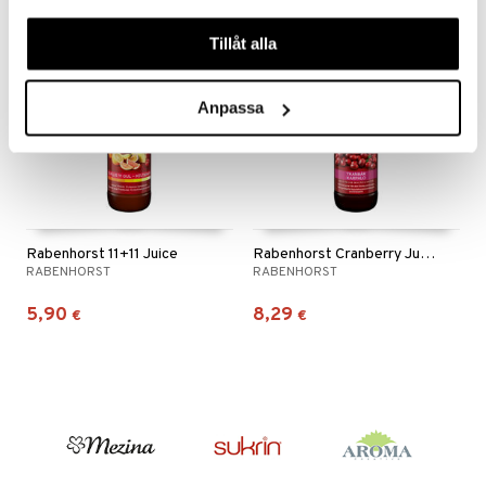
våra cookies vid fortsatt användande av vår webbplats.
Tillåt alla
Anpassa
Rabenhorst 11+11 Juice
Rabenhorst Cranberry Juice
RABENHORST
RABENHORST
5,90
8,29
€
€