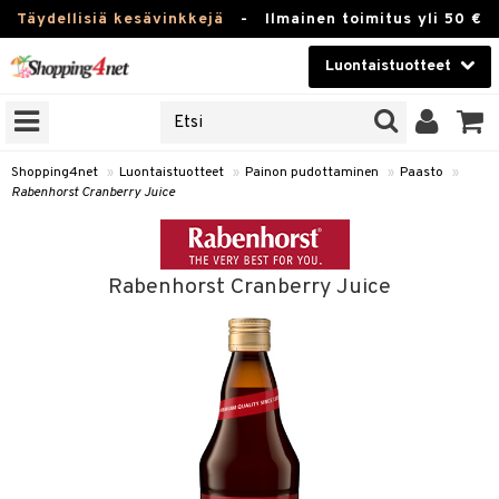
Täydellisiä kesävinkkejä
-
Ilmainen toimitus yli 50 €
Luontaistuotteet
ERKKEJÄ
Kauneudenhoito
JAT
UOTTEITA
Piilolinssit
Shopping4net
»
Luontaistuotteet
»
Painon pudottaminen
»
Paasto
»
Rabenhorst Cranberry Juice
Luontaistuotteet
silmät
Apteekki
suus
Rabenhorst Cranberry Juice
apot
Fitness
Koti & Sisustus
Lelut, Lapsi & Vauva
kkeet
Tuotemerkkejä
otteet
ät & pähkinät
Kampanjat
iho & kynnet
en