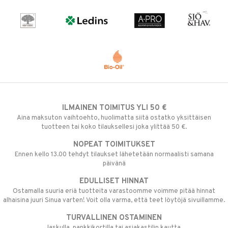
ILMAINEN TOIMITUS YLI 50 €
Aina maksuton vaihtoehto, huolimatta siitä ostatko yksittäisen
tuotteen tai koko tilauksellesi joka ylittää 50 €.
NOPEAT TOIMITUKSET
Ennen kello 13.00 tehdyt tilaukset lähetetään normaalisti samana
päivänä
EDULLISET HINNAT
Ostamalla suuria eriä tuotteita varastoomme voimme pitää hinnat
alhaisina juuri Sinua varten! Voit olla varma, että teet löytöjä sivuillamme.
TURVALLINEN OSTAMINEN
laskulla, pankkikortilla tai asiakastilin kautta