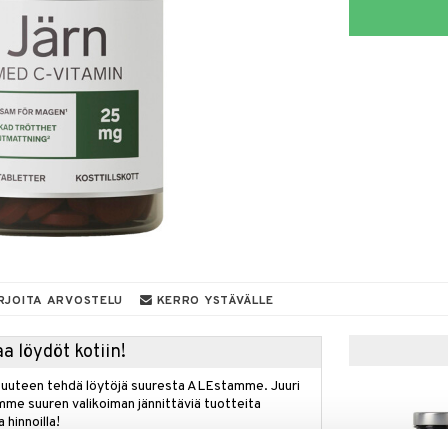
RJOITA ARVOSTELU
KERRO YSTÄVÄLLE
a löydöt kotiin!
isuuteen tehdä löytöjä suuresta ALEstamme. Juuri
mme suuren valikoiman jännittäviä tuotteita
a hinnoilla!