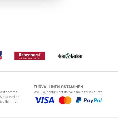
A
TURVALLINEN OSTAMINEN
varastoomme
laskulla, pankkikortilla tai asiakastilin kautta
 Sinua varten!
sivuillamme.