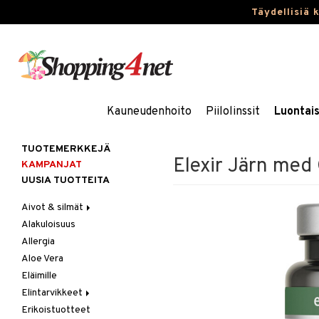
Täydellisiä 
Kauneudenhoito
Piilolinssit
Luontai
TUOTEMERKKEJÄ
Elexir Järn med
KAMPANJAT
UUSIA TUOTTEITA
Aivot & silmät
Alakuloisuus
Muisti
Allergia
Rasvahapot
Aloe Vera
Silmät
Eläimille
Elintarvikkeet
Erikoistuotteet
Hedelmät & pähkinät