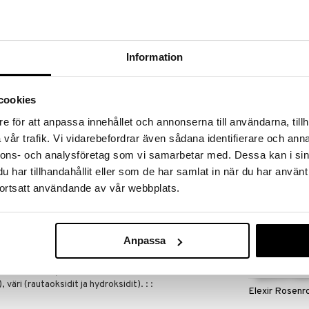
massa 31.8.2026 asti mutta ole nopea -
otteesi voivat päästä loppumaan!
i ale-löydöt »
Information
Elexir Ashwa
le. Se sisältää rautabisglysinaattia ja C-vitamiinia,
cookies
.
ELEXIR PHARM
e för att anpassa innehållet och annonserna till användarna, tillh
a
19,49
€
ormaalia toimintaa
vår trafik. Vi vidarebefordrar även sådana identifierare och anna
nnons- och analysföretag som vi samarbetar med. Dessa kan i sin
har tillhandahållit eller som de har samlat in när du har använt
ydessä. : :
ortsatt användande av vår webbplats.
nnostusta ei tule ylittää. Ravintolisällä ei tule korvata
s lasten ulottumattomissa.
Anpassa
jen magnesiumsuolot), C-vitamiini (L-
rrochel® rautabisglysinaatti),
mfosfaatti), stabilointiaineet (silloitettu
väri (rautaoksidit ja hydroksidit). : :
Elexir Rosenr