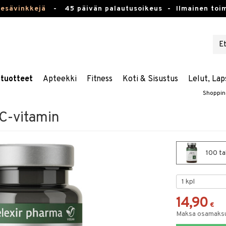
kesävinkkejä
-
45 päivän palautusoikeus -
Ilmainen toim
stuotteet
Apteekki
Fitness
Koti & Sisustus
Lelut, Lap
Shoppin
 C-vitamin
100 tab
14,90
€
Maksa osamaksul