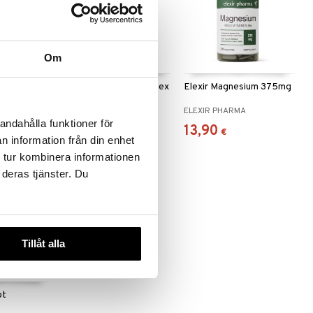
Om
gandha
Elexir C-vitamin Komplex
Elexir Magnesium 375mg
A
ELEXIR PHARMA
ELEXIR PHARMA
andahålla funktioner för
11,89
13,90
€
€
n information från din enhet
 tur kombinera informationen
 deras tjänster. Du
Tillåt alla
ot