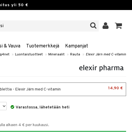
itus yli 50 €
si & Vauva
Tuotemerkkejä
Kampanjat
g4net
»
Luontaistuotteet
»
Mineraalit
»
Rauta
»
Elexir Järn med C-vitamin
14,90 €
lettia - Elexir Järn med C-vitamin
Varastossa, lähetetään heti
la alkaen 4 € per kuukausi.