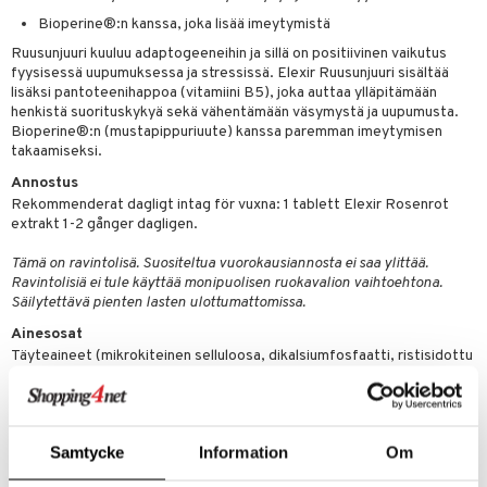
spalvelu
Bioperine®:n kanssa, joka lisää imeytymistä
Ruusunjuuri kuuluu adaptogeeneihin ja sillä on positiivinen vaikutus
ksiä & vastauksia
fyysisessä uupumuksessa ja stressissä. Elexir Ruusunjuuri sisältää
lisäksi pantoteenihappoa (vitamiini B5), joka auttaa ylläpitämään
tuotetta
henkistä suorituskykyä sekä vähentämään väsymystä ja uupumusta.
Bioperine®:n (mustapippuriuute) kanssa paremman imeytymisen
 verkkokaupasta
takaamiseksi.
Annostus
Rekommenderat dagligt intag för vuxna: 1 tablett Elexir Rosenrot
extrakt 1-2 gånger dagligen.
Tämä on ravintolisä. Suositeltua vuorokausiannosta ei saa ylittää.
Ravintolisiä ei tule käyttää monipuolisen ruokavalion vaihtoehtona.
Säilytettävä pienten lasten ulottumattomissa.
Ainesosat
Täyteaineet (mikrokiteinen selluloosa, dikalsiumfosfaatti, ristisidottu
natriumkarboksimetyyliselluloosa), ruusujuuriuute (Rhodiola rosea L),
pintakäsittelyaineet (rasvahappojen magnesiumsuolat,
hydroksipropyylimetyyliselluloosa), mustapippuriuute Bioperine®
(Piper nigrum L), paakkuuntumisenestoaine (piidioksidi)
Samtycke
Information
Om
Ravintosisältö per vuorokausiannos 1 tabletti