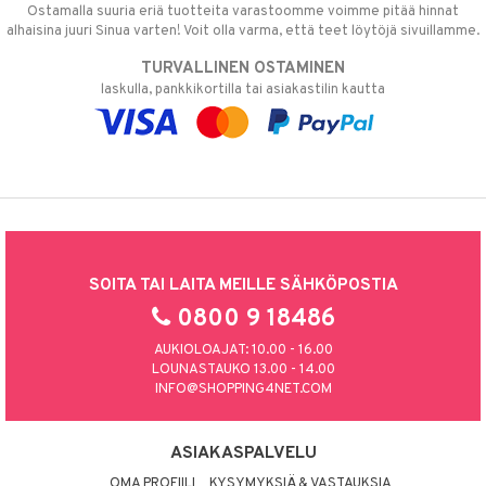
Ostamalla suuria eriä tuotteita varastoomme voimme pitää hinnat
alhaisina juuri Sinua varten! Voit olla varma, että teet löytöjä sivuillamme.
TURVALLINEN OSTAMINEN
laskulla, pankkikortilla tai asiakastilin kautta
SOITA TAI LAITA MEILLE SÄHKÖPOSTIA
0800 9 18486
AUKIOLOAJAT: 10.00 - 16.00
LOUNASTAUKO 13.00 - 14.00
INFO@SHOPPING4NET.COM
ASIAKASPALVELU
OMA PROFIILI
KYSYMYKSIÄ & VASTAUKSIA