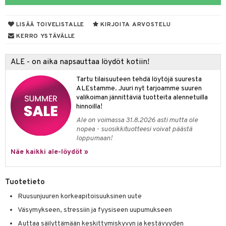
yt
verisuonet
ie
t
ood
LISÄÄ TOIVELISTALLE
KIRJOITA ARVOSTELU
talon kuorinta
 terveydenhuoltoa
poltto
rolia alentavat
KERRO YSTÄVÄLLE
talovoiteet
uolisto
rasvahapot
ta
ALE - on aika napsauttaa löydöt kotiin!
inen
hiuspuu
ostuttimet
uutta säätelevät
Tartu tilaisuuteen tehdä löytöjä suuresta
t
riset rasvahapot
evitys
t
iini
ALEstamme. Juuri nyt tarjoamme suuren
valikoiman jännittäviä tuotteita alennetuilla
 energiaa
nia vahvistavat
 & helpottava
 & K
hinnoilla!
Ale on voimassa 31.8.2026 asti mutta ole
apia
tus
& nenä & kurkku
idantit
g
nopea - suosikkituotteesi voivat päästä
loppumaan!
ulatus
iinit
Näe kaikki ale-löydöt »
o
puli
iinit
n
juuri
Tuotetieto
ndra
Ruusunjuuren korkeapitoisuuksinen uute
Väsymykseen, stressiin ja fyysiseen uupumukseen
neraalit
uskyky
Auttaa säilyttämään keskittymiskyvyn ja kestävyyden