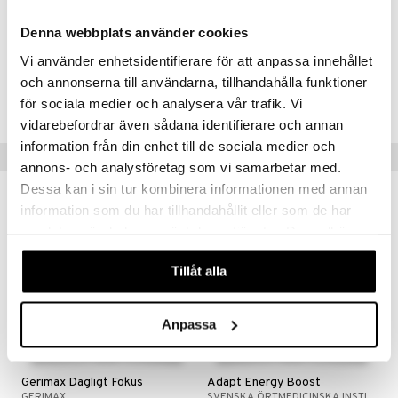
Rosenjuuriuute 300 mg
Mustapippuriuute (Bioperine®) 2,5 mg
Denna webbplats använder cookies
Pantoteenihappo (B5) 1 mg
Vi använder enhetsidentifierare för att anpassa innehållet
Tuotenumero
och annonserna till användarna, tillhandahålla funktioner
HR00F-EN-80
för sociala medier och analysera vår trafik. Vi
vidarebefordrar även sådana identifierare och annan
information från din enhet till de sociala medier och
Suositut tuotteet
annons- och analysföretag som vi samarbetar med.
Dessa kan i sin tur kombinera informationen med annan
information som du har tillhandahållit eller som de har
samlat in när du har använt deras tjänster. Du godkänner
våra cookies vid fortsatt användande av vår webbplats.
Tillåt alla
Anpassa
Gerimax Dagligt Fokus
Adapt Energy Boost
GERIMAX
SVENSKA ÖRTMEDICINSKA INSTITUTET