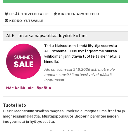
yt
LISÄÄ TOIVELISTALLE
KIRJOITA ARVOSTELU
talon kuorinta
KERRO YSTÄVÄLLE
talovoiteet
 lihakset
ALE - on aika napsauttaa löydöt kotiin!
udottaminen
lisät
Tartu tilaisuuteen tehdä löytöjä suuresta
pot
s & imetys
sti käytettävät
n korvaaminen
ALEstamme. Juuri nyt tarjoamme suuren
valikoiman jännittäviä tuotteita alennetuilla
iot
lisät
rasvahapot
hinnoilla!
Ale on voimassa 31.8.2026 asti mutta ole
 halu
ideriviinietikka
svahapot
i-intoleranssi
nopea - suosikkituotteesi voivat päästä
loppumaan!
d
vuodet & PMS
Näe kaikki ale-löydöt »
verisuonet
ie
t
ood
 terveydenhuoltoa
poltto
rolia alentavat
Tuotetieto
Elexir Magnesium sisältää magnesiumoksidia, magnesiumsitraattia ja
uolisto
rasvahapot
ta
magnesiummalaattia. Mustapippuriuute Bioperin parantaa näiden
imeytymistä ja hyötyosuutta.
inen
hiuspuu
ostuttimet
uutta säätelevät