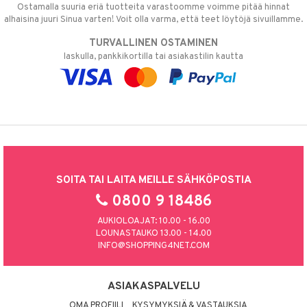
Ostamalla suuria eriä tuotteita varastoomme voimme pitää hinnat
alhaisina juuri Sinua varten! Voit olla varma, että teet löytöjä sivuillamme.
TURVALLINEN OSTAMINEN
laskulla, pankkikortilla tai asiakastilin kautta
SOITA TAI LAITA MEILLE SÄHKÖPOSTIA
0800 9 18486
AUKIOLOAJAT: 10.00 - 16.00
LOUNASTAUKO 13.00 - 14.00
INFO@SHOPPING4NET.COM
ASIAKASPALVELU
OMA PROFIILI
KYSYMYKSIÄ & VASTAUKSIA