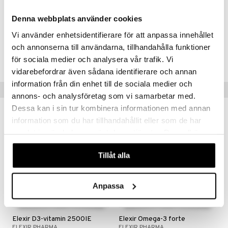
Magnesium
375 mg
Vitamiini B6
3,7 mg
Denna webbplats använder cookies
Mustapippuriuute (Bioperiini)
2,5 mg
Vi använder enhetsidentifierare för att anpassa innehållet
Tuotenumero
och annonserna till användarna, tillhandahålla funktioner
HM3M0-EN-120
för sociala medier och analysera vår trafik. Vi
vidarebefordrar även sådana identifierare och annan
information från din enhet till de sociala medier och
Vinkkejä sinulle
annons- och analysföretag som vi samarbetar med.
Dessa kan i sin tur kombinera informationen med annan
information som du har tillhandahållit eller som de har
samlat in när du har använt deras tjänster. Du godkänner
våra cookies vid fortsatt användande av vår webbplats.
Tillåt alla
Anpassa
Elexir D3-vitamin 2500IE
Elexir Omega-3 forte
ELEXIR PHARMA
ELEXIR PHARMA