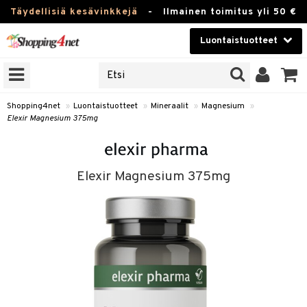
Täydellisiä kesävinkkejä
-
Ilmainen toimitus yli 50 €
Luontaistuotteet
ERKKEJÄ
Kauneudenhoito
JAT
UOTTEITA
Piilolinssit
Shopping4net
»
Luontaistuotteet
»
Mineraalit
»
Magnesium
»
Elexir Magnesium 375mg
Luontaistuotteet
silmät
Apteekki
suus
Elexir Magnesium 375mg
apot
Fitness
Koti & Sisustus
Lelut, Lapsi & Vauva
kkeet
Tuotemerkkejä
otteet
ät & pähkinät
Kampanjat
iho & kynnet
en