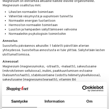
Magnesium on elintärkeä alkuaine kaikille eläville organismeille.
t
riset rasvahapot
evitys
t
iini
Magnesium osallistuu mm:
 energiaa
nia vahvistavat
 & helpottava
 & K
Lihasten normaaliin toimintaan
Vähentää väsymystä ja uupumisen tunnetta
apia
tus
& nenä & kurkku
idantit
g
Normaaliin energian tuotantoon
spalvelu
Hermoston normaaliin toimintaan
ulatus
iinit
Luuston ja hampaiden säilyttämiseen vahvoina
ksiä & vastauksia
Normaaleihin psykologisiin toimintoihin
o
puli
iinit
tuotetta
Annostus
n
uuri
Suositeltu päiväannos aikuisille: 1 tabletti päivittäin aterian
 verkkokaupasta
yhteydessä. Suositeltua annostusta ei tule ylittää. Säilytetään lasten
ndra
ulottumattomissa.
neraalit
uskyky
Ainesosat
Magnesium (magnesiumoksi, -sitraatti, -malaatti), sakeutusaine
(mikrokiteinen selluloosa), inuliini, paakkuuntumisen estoaine
(kalsiumfosfaatti), stabilisointiaine (sidottu hiilimetyyliselluloosa),
sakeutusaine (magnesiumstearaatti), vitamiini B6
(pyridoksiinihydrokloridi), Bioperine® (Piper nigrum L.),
pintakäsittelyaine (hydroksipropyylimetyyliselluloosa). Ei sisällä
lainkaan väri-, maku- eikä säilöntäaineita. Ei sisällä myöskään GMO-
aineita eikä säteilyn alla olleita aineosia.
Samtycke
Information
Om
RAVINTOSISÄLTÖ PER TABLETTI