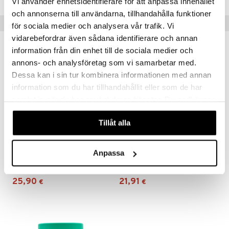
Vi använder enhetsidentifierare för att anpassa innehållet
och annonserna till användarna, tillhandahålla funktioner
Vinkkejä sinulle
för sociala medier och analysera vår trafik. Vi
vidarebefordrar även sådana identifierare och annan
information från din enhet till de sociala medier och
annons- och analysföretag som vi samarbetar med.
Dessa kan i sin tur kombinera informationen med annan
information som du har tillhandahållit eller som de har
samlat in när du har använt deras tjänster. Du godkänner
våra cookies vid fortsatt användande av vår webbplats.
Tillåt alla
Anpassa
Rawpowder Lion's Mane Extrakt 450mg
Rawpowder L-Tyrosin 600mg
RAWPOWDER
RAWPOWDER
25,90
21,91
€
€