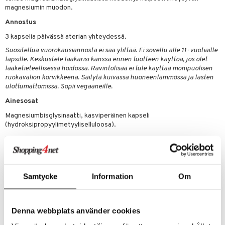
t
riset rasvahapot
evitys
t
iini
magnesiumin muodon.
 energiaa
nia vahvistavat
 & helpottava
 & K
Annostus
3 kapselia päivässä aterian yhteydessä.
apia
tus
& nenä & kurkku
idantit
g
spalvelu
Suositeltua vuorokausiannosta ei saa ylittää. Ei sovellu alle 11-vuotiaille
ulatus
iinit
lapsille. Keskustele lääkärisi kanssa ennen tuotteen käyttöä, jos olet
ksiä & vastauksia
lääketieteellisessä hoidossa. Ravintolisää ei tule käyttää monipuolisen
o
puli
iinit
ruokavalion korvikkeena. Säilytä kuivassa huoneenlämmössä ja lasten
tuotetta
ulottumattomissa. Sopii vegaaneille.
n
uuri
 verkkokaupasta
Ainesosat
ndra
Magnesiumbisglysinaatti, kasviperäinen kapseli
(hydroksipropyylimetyyliselluloosa).
neraalit
uskyky
Ravintosisältö per 3 kapselia %RI
Magnesiumbisglysinaatti 2310 mg **
– Alk. magnesium (13%) 300 mg (80%)
*RI = Referenssiarvo päivittäiselle saannille
Samtycke
Information
Om
**RI ei määritelty
Tuotenumero
Denna webbplats använder cookies
HALKK-UF-90