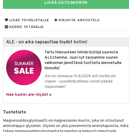
LISÄÄ OSTOSKORIIN
yt
talon kuorinta
LISÄÄ TOIVELISTALLE
KIRJOITA ARVOSTELU
KERRO YSTÄVÄLLE
talovoiteet
 lihakset
udottaminen
lisät
ALE - on aika napsauttaa löydöt kotiin!
pot
s & imetys
sti käytettävät
n korvaaminen
Tartu tilaisuuteen tehdä löytöjä suuresta
ALEstamme. Juuri nyt tarjoamme suuren
iot
lisät
rasvahapot
valikoiman jännittäviä tuotteita alennetuilla
hinnoilla!
 halu
ideriviinietikka
svahapot
i-intoleranssi
Ale on voimassa 31.8.2026 asti mutta ole
nopea - suosikkituotteesi voivat päästä
d
vuodet & PMS
loppumaan!
verisuonet
ie
t
ood
Näe kaikki ale-löydöt »
 terveydenhuoltoa
poltto
rolia alentavat
Tuotetieto
uolisto
rasvahapot
ta
Magnesiumbisglysinaatti on magnesiumin muoto, joka on sitoutunut
inen
hiuspuu
ostuttimet
uutta säätelevät
aminohappo glysiiniin. Glysiini on yksi pienimmistä aminohapoista, mikä
tekee magnesiumbisglysinaatista miedon ja helposti imeytyvän