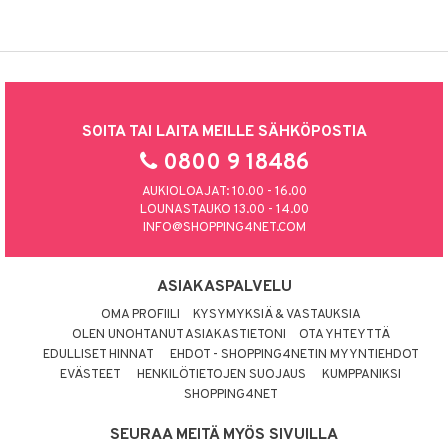
SOITA TAI LAITA MEILLE SÄHKÖPOSTIA
0800 9 18486
AUKIOLOAJAT: 10.00 - 16.00
LOUNASTAUKO 13.00 - 14.00
INFO@SHOPPING4NET.COM
ASIAKASPALVELU
OMA PROFIILI
KYSYMYKSIÄ & VASTAUKSIA
OLEN UNOHTANUT ASIAKASTIETONI
OTA YHTEYTTÄ
EDULLISET HINNAT
EHDOT - SHOPPING4NETIN MYYNTIEHDOT
EVÄSTEET
HENKILÖTIETOJEN SUOJAUS
KUMPPANIKSI
SHOPPING4NET
SEURAA MEITÄ MYÖS SIVUILLA