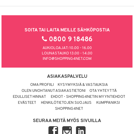
SOITA TAI LAITA MEILLE SÄHKÖPOSTIA
0800 9 18486
AUKIOLOAJAT: 10.00 - 16.00
LOUNASTAUKO 13.00 - 14.00
INFO@SHOPPING4NET.COM
ASIAKASPALVELU
OMA PROFIILI
KYSYMYKSIÄ & VASTAUKSIA
OLEN UNOHTANUT ASIAKASTIETONI
OTA YHTEYTTÄ
EDULLISET HINNAT
EHDOT - SHOPPING4NETIN MYYNTIEHDOT
EVÄSTEET
HENKILÖTIETOJEN SUOJAUS
KUMPPANIKSI
SHOPPING4NET
SEURAA MEITÄ MYÖS SIVUILLA