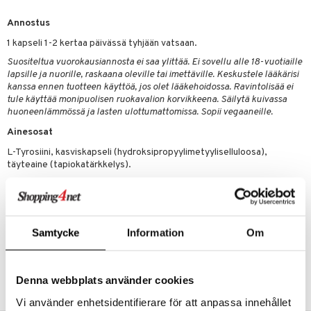
spalvelu
Annostus
ksiä & vastauksia
1 kapseli 1-2 kertaa päivässä tyhjään vatsaan.
Suositeltua vuorokausiannosta ei saa ylittää. Ei sovellu alle 18-vuotiaille
tuotetta
lapsille ja nuorille, raskaana oleville tai imettäville. Keskustele lääkärisi
kanssa ennen tuotteen käyttöä, jos olet lääkehoidossa. Ravintolisää ei
 verkkokaupasta
tule käyttää monipuolisen ruokavalion korvikkeena. Säilytä kuivassa
huoneenlämmössä ja lasten ulottumattomissa. Sopii vegaaneille.
Ainesosat
L-Tyrosiini, kasviskapseli (hydroksipropyylimetyyliselluloosa),
täyteaine (tapiokatärkkelys).
Ravintosisältö per 2 kapselia %RI
L-Tyrosiini 1200 mg**
*RI = Referenssiarvo päivittäiselle saannille
**RI ei määritelty
Samtycke
Information
Om
Tuotenumero
HALKH-UF-90
Denna webbplats använder cookies
Vi använder enhetsidentifierare för att anpassa innehållet