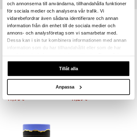
och annonserna till användarna, tillhandahålla funktioner
Vinkkejä sinulle
för sociala medier och analysera vår trafik. Vi
vidarebefordrar även sådana identifierare och annan
information från din enhet till de sociala medier och
annons- och analysföretag som vi samarbetar med.
Dessa kan i sin tur kombinera informationen med annan
information som du har tillhandahållit eller som de har
samlat in när du har använt deras tjänster. Du godkänner
våra cookies vid fortsatt användande av vår webbplats.
Tillåt alla
Rawpowder L-Glycin 500mg
Rawpowder L-Lysin 500mg
Anpassa
RAWPOWDER
RAWPOWDER
17,90
11,29
€
€