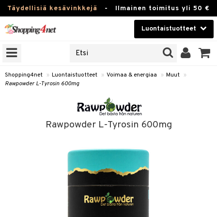
Täydellisiä kesävinkkejä
-
Ilmainen toimitus yli 50 €
Luontaistuotteet
ERKKEJÄ
Kauneudenhoito
JAT
UOTTEITA
Piilolinssit
Shopping4net
»
Luontaistuotteet
»
Voimaa & energiaa
»
Muut
»
Rawpowder L-Tyrosin 600mg
Luontaistuotteet
silmät
Apteekki
suus
Rawpowder L-Tyrosin 600mg
apot
Fitness
Koti & Sisustus
Lelut, Lapsi & Vauva
kkeet
Tuotemerkkejä
otteet
ät & pähkinät
Kampanjat
iho & kynnet
en