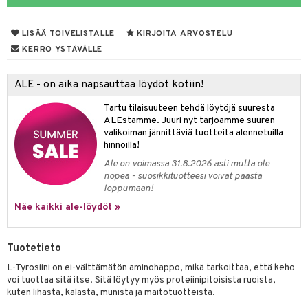
yt
verisuonet
ie
t
ood
LISÄÄ TOIVELISTALLE
KIRJOITA ARVOSTELU
talon kuorinta
 terveydenhuoltoa
poltto
rolia alentavat
KERRO YSTÄVÄLLE
talovoiteet
uolisto
rasvahapot
ta
ALE - on aika napsauttaa löydöt kotiin!
inen
hiuspuu
ostuttimet
uutta säätelevät
Tartu tilaisuuteen tehdä löytöjä suuresta
t
riset rasvahapot
evitys
t
iini
ALEstamme. Juuri nyt tarjoamme suuren
valikoiman jännittäviä tuotteita alennetuilla
 energiaa
nia vahvistavat
 & helpottava
 & K
hinnoilla!
Ale on voimassa 31.8.2026 asti mutta ole
apia
tus
& nenä & kurkku
idantit
g
nopea - suosikkituotteesi voivat päästä
loppumaan!
ulatus
iinit
Näe kaikki ale-löydöt »
o
puli
iinit
n
uuri
Tuotetieto
ndra
L-Tyrosiini on ei-välttämätön aminohappo, mikä tarkoittaa, että keho
voi tuottaa sitä itse. Sitä löytyy myös proteiinipitoisista ruoista,
neraalit
uskyky
kuten lihasta, kalasta, munista ja maitotuotteista.