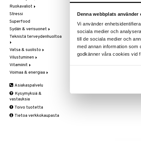
Ainesosat
Ruokavaliot
Ravintolisät
Muut
Meren rasvahapot
Rypälesokeri, kalsiumkarbonaatti
Denna webbplats använder 
Stressi
Seksi & halu
Omenasiideriviinietikka
Veg resvahapot
Gluteeni-intoleranssi
steariinihappo, piidioksidi, magn
Superfood
Vaihdevuodet & PMS
Paasto
LCHF
Vi använder enhetsidentifierar
Sydän & verisuonet
Virtsatie
Patukat
Raw Food
sociala medier och analysera 
Tuotenumero
Teknistä terveydenhuoltoa
Rasvanpoltto
Kolesterolia alentavat
till de sociala medier och a
HMIKA-CP-60
Meren rasvahapot
med annan information som du 
Vatsa & suolisto
Hieronta
Neidonhiuspuu
godkänner våra cookies vid f
Vilustuminen
Ilmankostuttimet
Happamuutta säätelevät
Vegetaariset rasvahapot
Vitamiinit
Kivunlievitys
Juomat
C-vitamiini
Verisuonia vahvistavat
Voimaa & energiaa
Muuta
Kuidut
Estävä & helpottava
A, D, E & K
Valoterapia
Puhdistus
Korva & nenä & kurkku
Antioksidantit
Ginseng
Asiakaspalvelu
Ruuansulatus
Muut
B-vitamiinit
Muut
Kysymyksiä &
Suolisto
Valkosipuli
C-vitamiinit
Q-10
vastauksia
Viruksiin
Lapset
Ruusunjuuri
Toivo tuotetta
Yskään
Miehet
Schizandra
Tietoa verkkokaupasta
Multimineraalit
Suorituskyky
Naiset