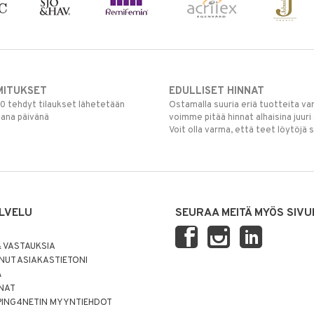
MITUKSET
EDULLISET HINNAT
00 tehdyt tilaukset lähetetään
Ostamalla suuria eriä tuotteita 
mana päivänä
voimme pitää hinnat alhaisina juuri
Voit olla varma, että teet löytöjä 
LVELU
SEURAA MEITÄ MYÖS SIVU
 VASTAUKSIA
UT ASIAKASTIETONI
Ä
NNAT
PING4NETIN MYYNTIEHDOT