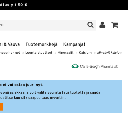
itus yli 50 €
si & Vauva
Tuotemerkkejä
Kampanjat
hopping4net
»
Luontaistuotteet
»
Mineraalit
»
Kalsium
»
Minallvit kalcium
 ei voi ostaa juuri nyt.
eenä asiakkaana voit valita seurata tätä tuotetta ja saada
ostitse kun sitä saapuu taas myyntiin.