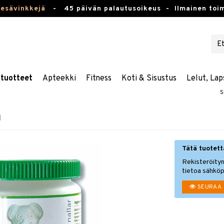
kesävinkkejä
-
45 päivän palautusoikeus -
Ilmainen toim
stuotteet
Apteekki
Fitness
Koti & Sisustus
Lelut, Lap
S
m
Tätä tuotetta
Rekisteröityn
tietoa sähköp
SEURAA