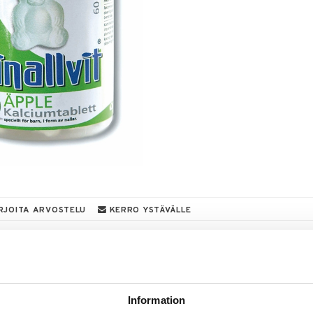
RJOITA ARVOSTELU
KERRO YSTÄVÄLLE
nen purtava tabletti joka maistuu omenalle.
Information