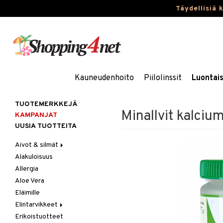
Täydellisiä 
Kauneudenhoito
Piilolinssit
Luontai
TUOTEMERKKEJÄ
Minallvit kalciu
KAMPANJAT
UUSIA TUOTTEITA
Aivot & silmät
Alakuloisuus
Muisti
Allergia
Rasvahapot
Aloe Vera
Silmät
Eläimille
Elintarvikkeet
Erikoistuotteet
Hedelmät & pähkinät