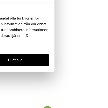
andahålla funktioner för
 useana
htona
n information från din enhet
 tur kombinera informationen
 deras tjänster. Du
 PHARMA
Tillåt alla