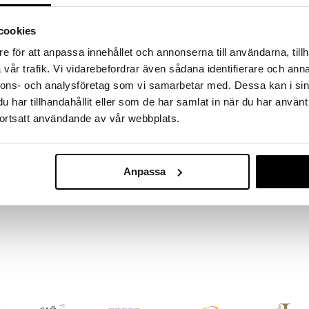
, maltodextriini, omean, omenahappo,
cookies
esiumstearaatti.
e för att anpassa innehållet och annonserna till användarna, tillh
Saatavana
vaihtoe
vår trafik. Vi vidarebefordrar även sådana identifierare och anna
nnons- och analysföretag som vi samarbetar med. Dessa kan i sin
Minallvit
har tillhandahållit eller som de har samlat in när du har använt
CARLS-BERGH
ortsatt användande av vår webbplats.
7
alk.
€
Anpassa