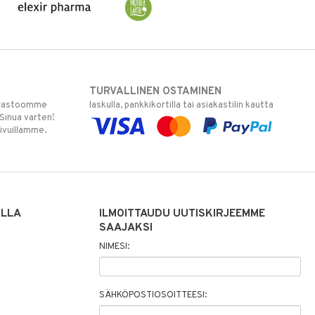
TURVALLINEN OSTAMINEN
varastoomme
laskulla, pankkikortilla tai asiakastilin kautta
 Sinua varten!
sivuillamme.
ILLA
ILMOITTAUDU UUTISKIRJEEMME
SAAJAKSI
NIMESI:
SÄHKÖPOSTIOSOITTEESI: