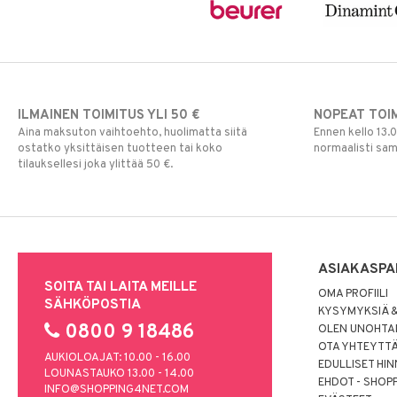
ILMAINEN TOIMITUS YLI 50 €
NOPEAT TOI
Aina maksuton vaihtoehto, huolimatta siitä
Ennen kello 13.
ostatko yksittäisen tuotteen tai koko
normaalisti sa
tilauksellesi joka ylittää 50 €.
ASIAKASPA
SOITA TAI LAITA MEILLE
OMA PROFIILI
SÄHKÖPOSTIA
KYSYMYKSIÄ &
0800 9 18486
OLEN UNOHTAN
OTA YHTEYTT
AUKIOLOAJAT: 10.00 - 16.00
EDULLISET HI
LOUNASTAUKO 13.00 - 14.00
EHDOT - SHOP
INFO@SHOPPING4NET.COM