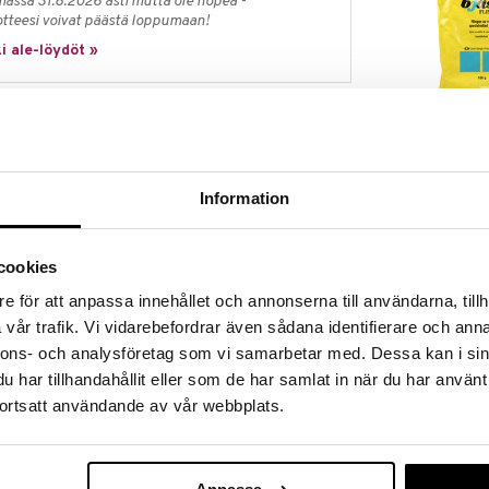
massa 31.8.2026 asti mutta ole nopea -
otteesi voivat päästä loppumaan!
i ale-löydöt »
Bjästflingor
ämään päivittäisen vitamiinien tarpeen. Erityisesti
a tai imeskellä.
CARLS-BERGH
Information
6,79
€
n tuotetta ei tule käyttää raskaana ollessa tai
lääkärisi kanssa näissä tapauksissa ennen käytön
cookies
e för att anpassa innehållet och annonserna till användarna, tillh
ä ei ole sivuvaikutuksia.
vår trafik. Vi vidarebefordrar även sådana identifierare och anna
nnons- och analysföretag som vi samarbetar med. Dessa kan i sin
har tillhandahållit eller som de har samlat in när du har använt
tulee tuotetta nauttia päivittäin.
ortsatt användande av vår webbplats.
aineita. Kaikki aineosat ovat gluteenittomia,
erittomia. Valmiin tuotteen arvoja ei kontrolloida,
a.