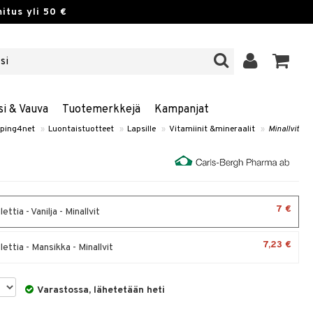
itus yli 50 €
si & Vauva
Tuotemerkkejä
Kampanjat
ping4net
»
Luontaistuotteet
»
Lapsille
»
Vitamiinit &mineraalit
»
Minallvit
7 €
ettia - Vanilja - Minallvit
7,23 €
ettia - Mansikka - Minallvit
Varastossa, lähetetään heti