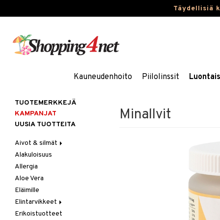
Täydellisiä 
Kauneudenhoito
Piilolinssit
Luontai
TUOTEMERKKEJÄ
Minallvit
KAMPANJAT
UUSIA TUOTTEITA
Aivot & silmät
Alakuloisuus
Muisti
Allergia
Rasvahapot
Aloe Vera
Silmät
Eläimille
Elintarvikkeet
Erikoistuotteet
Hedelmät & pähkinät