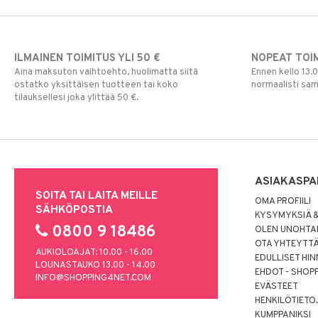
ILMAINEN TOIMITUS YLI 50 €
NOPEAT TOI
Aina maksuton vaihtoehto, huolimatta siitä
Ennen kello 13.
ostatko yksittäisen tuotteen tai koko
normaalisti sa
tilauksellesi joka ylittää 50 €.
ASIAKASPA
SOITA TAI LAITA MEILLE
OMA PROFIILI
SÄHKÖPOSTIA
KYSYMYKSIÄ &
0800 9 18486
OLEN UNOHTAN
OTA YHTEYTT
AUKIOLOAJAT: 10.00 - 16.00
EDULLISET HI
LOUNASTAUKO 13.00 - 14.00
EHDOT - SHOP
INFO@SHOPPING4NET.COM
EVÄSTEET
HENKILÖTIETO
KUMPPANIKSI