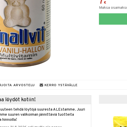
7
€
Maksa osamaksul
RJOITA ARVOSTELU
KERRO YSTÄVÄLLE
a löydöt kotiin!
isuuteen tehdä löytöjä suuresta ALEstamme. Juuri
mme suuren valikoiman jännittäviä tuotteita
a hinnoilla!