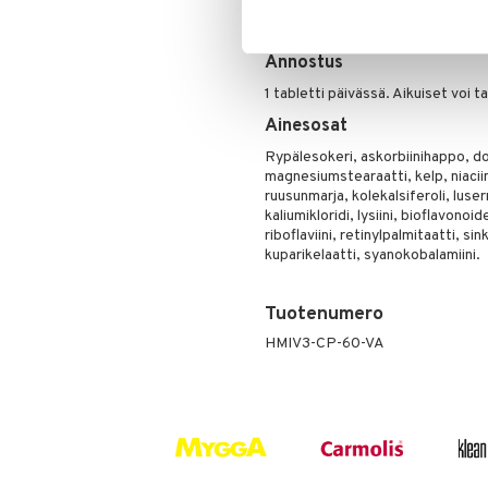
Säilytetään kuivassa ja lasten ul
Annostus
1 tabletti päivässä. Aikuiset voi t
Ainesosat
Rypälesokeri, askorbiinihappo, do
magnesiumstearaatti, kelp, niaciini
ruusunmarja, kolekalsiferoli, luser
kaliumikloridi, lysiini, bioflavonoid
riboflaviini, retinylpalmitaatti, s
kuparikelaatti, syanokobalamiini.
Tuotenumero
HMIV3-CP-60-VA