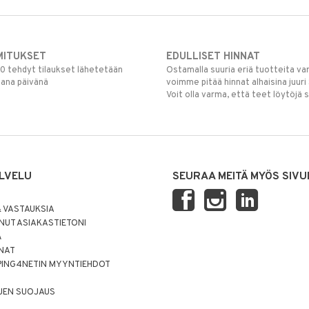
MITUKSET
EDULLISET HINNAT
00 tehdyt tilaukset lähetetään
Ostamalla suuria eriä tuotteita 
mana päivänä
voimme pitää hinnat alhaisina juuri
Voit olla varma, että teet löytöjä 
LVELU
SEURAA MEITÄ MYÖS SIVU
 VASTAUKSIA
UT ASIAKASTIETONI
Ä
NNAT
PING4NETIN MYYNTIEHDOT
JEN SUOJAUS