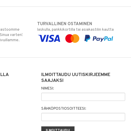
TURVALLINEN OSTAMINEN
varastoomme
laskulla, pankkikortilla tai asiakastilin kautta
 Sinua varten!
sivuillamme.
ILLA
ILMOITTAUDU UUTISKIRJEEMME
SAAJAKSI
NIMESI:
SÄHKÖPOSTIOSOITTEESI: