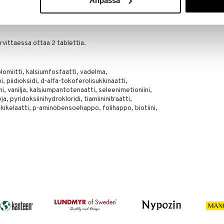
Anpassa
ottumattomissa.
arvittaessa ottaa 2 tablettia.
lomiitti, kalsiumfosfaatti, vadelma,
, piidioksidi, d-alfa-tokoferolisukkinaatti,
ni, vanilja, kalsiumpantotenaatti, seleenimetioniini,
eja, pyridoksiinihydrokloridi, tiamiininitraatti,
inkkikelaatti, p-aminobensoehappo, folihappo, biotiini,