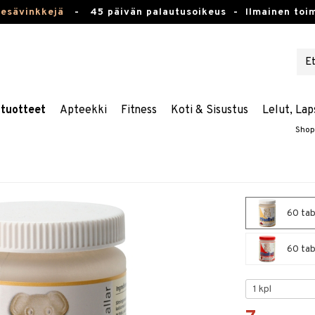
kesävinkkejä
-
45 päivän palautusoikeus -
Ilmainen toim
stuotteet
Apteekki
Fitness
Koti & Sisustus
Lelut, Lap
Shop
60 tabl
60 tabl