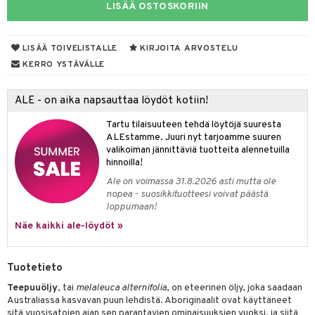
LISÄÄ OSTOSKORIIN
yt
talon kuorinta
LISÄÄ TOIVELISTALLE
KIRJOITA ARVOSTELU
KERRO YSTÄVÄLLE
talovoiteet
iikka
ALE - on aika napsauttaa löydöt kotiin!
let
akkauhset
Tartu tilaisuuteen tehdä löytöjä suuresta
ALEstamme. Juuri nyt tarjoamme suuren
hampaat
valikoiman jännittäviä tuotteita alennetuilla
hinnoilla!
mät
Ale on voimassa 31.8.2026 asti mutta ole
hdistaminen
nopea - suosikkituotteesi voivat päästä
loppumaan!
Näe kaikki ale-löydöt »
to
apot
Tuotetieto
Teepuuöljy
, tai
melaleuca alternifolia
, on eteerinen öljy, joka saadaan
t
nit &mineraalit
hanen
Australiassa kasvavan puun lehdistä. Aboriginaalit ovat käyttäneet
sitä vuosisatojen ajan sen parantavien ominaisuuksien vuoksi, ja siitä