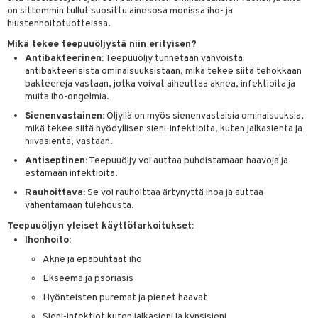
m
on sittemmin tullut suosittu ainesosa monissa iho- ja
hiustenhoitotuotteissa.
 lihakset
lisät
Mikä tekee teepuuöljystä niin erityisen?
udottaminen
 halu
ium
lisät
Antibakteerinen:
Teepuuöljy tunnetaan vahvoista
antibakteerisista ominaisuuksistaan, mikä tekee siitä tehokkaan
pot
tamiinit
s & imetys
sti käytettävät
n korvaaminen
bakteereja vastaan, jotka voivat aiheuttaa aknea, infektioita ja
muita iho-ongelmia.
iot
lisät
rasvahapot
Sienenvastainen:
Öljyllä on myös sienenvastaisia ominaisuuksia,
 halu
ideriviinietikka
svahapot
i-intoleranssi
mikä tekee siitä hyödyllisen sieni-infektioita, kuten jalkasientä ja
hiivasientä, vastaan.
d
vuodet & PMS
Antiseptinen:
Teepuuöljy voi auttaa puhdistamaan haavoja ja
estämään infektioita.
verisuonet
ie
t
ood
Rauhoittava:
Se voi rauhoittaa ärtynyttä ihoa ja auttaa
 terveydenhuoltoa
poltto
rolia alentavat
vähentämään tulehdusta.
uolisto
rasvahapot
ta
Teepuuöljyn yleiset käyttötarkoitukset:
Ihonhoito:
inen
hiuspuu
ostuttimet
uutta säätelevät
Akne ja epäpuhtaat iho
t
riset rasvahapot
evitys
t
iini
Ekseema ja psoriasis
Hyönteisten puremat ja pienet haavat
 energiaa
nia vahvistavat
 & helpottava
 & K
Sieni-infektiot kuten jalkasieni ja kynsisieni