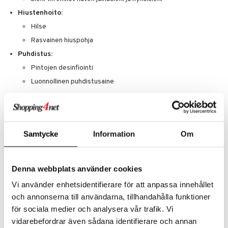
apia
tus
& nenä & kurkku
idantit
g
spalvelu
Hiustenhoito:
ulatus
iinit
Hilse
ksiä & vastauksia
Rasvainen hiuspohja
o
puli
iinit
tuotetta
Puhdistus:
n
uuri
 verkkokaupasta
Pintojen desinfiointi
ndra
Luonnollinen puhdistusaine
neraalit
uskyky
Kuinka käyttää teepuuöljyä?
Laimennettuna:
Teepuuöljy on erittäin tiivistettyä ja se tulisi aina
laimentaa kantajaöljyyn, kuten kookosöljyyn tai jojobaöljyyn,
ennen kuin sitä levitetään suoraan iholle.
Samtycke
Information
Om
Aromaterapia:
Öljyä voidaan käyttää diffuusorissa luomaan
rauhoittava ilmapiiri.
Hiustenhoitotuotteet:
Monet shampoot ja hoitoaineet sisältävät
Denna webbplats använder cookies
teepuuöljyä.
Vi använder enhetsidentifierare för att anpassa innehållet
Kotitekoiset tuotteet:
Voit luoda omia ihonhoitotuotteita, kuten
kasvovettä tai voidetta, teepuuöljyllä.
och annonserna till användarna, tillhandahålla funktioner
Tärkeää huomioitavaa:
för sociala medier och analysera vår trafik. Vi
Allergiatestit:
Tee aina allergiatesti pienelle ihoalueelle ennen
vidarebefordrar även sådana identifierare och annan
teepuuöljyn käyttöä.