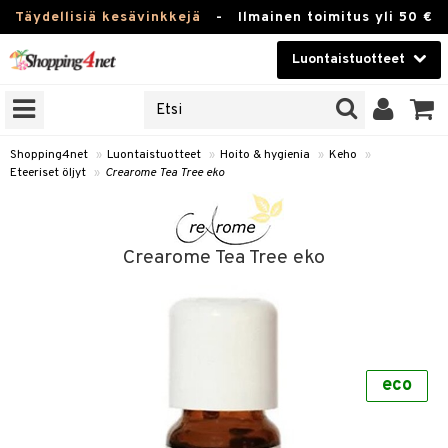
Täydellisiä kesävinkkejä
-
Ilmainen toimitus yli 50 €
Luontaistuotteet
ERKKEJÄ
Kauneudenhoito
JAT
UOTTEITA
Piilolinssit
Shopping4net
»
Luontaistuotteet
»
Hoito & hygienia
»
Keho
»
Eteeriset öljyt
»
Crearome Tea Tree eko
Luontaistuotteet
silmät
Apteekki
suus
Crearome Tea Tree eko
apot
Fitness
Koti & Sisustus
Lelut, Lapsi & Vauva
kkeet
eco
Tuotemerkkejä
otteet
ät & pähkinät
Kampanjat
iho & kynnet
en