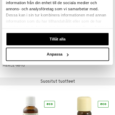
information från din enhet till de sociala medier och
Raskaus ja imetys:
Keskustele lääkärin kanssa ennen käyttöä,
annons- och analysföretag som vi samarbetar med.
jos olet raskaana tai imetät.
Dessa kan i sin tur kombinera informationen med annan
Lapset:
Käytä varoen lapsilla ja laimenna öljy hyvin.
information som du har tillhandahållit eller som de har
Sisäinen käyttö:
Teepuuöljy ei ole tarkoitettu sisäiseen
samlat in när du har använt deras tjänster. Du godkänner
käyttöön.
våra cookies vid fortsatt användande av vår webbplats.
Ainesosat
Tillåt alla
Melaleuca alternifolia -öljy
Anpassa
Tuotenumero
HBALE-98-10
Suositut tuotteet
eco
eco