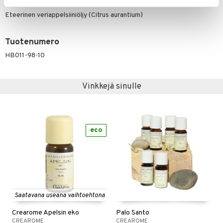
Ainesosat
Eteerinen veriappelsiiniöljy (Citrus aurantium)
Tuotenumero
HB011-98-10
Vinkkejä sinulle
eco
Saatavana useana vaihtoehtona
Crearome Apelsin eko
Palo Santo
CREAROME
CREAROME