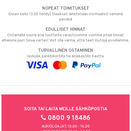
NOPEAT TOIMITUKSET
Ennen kello 13.00 tehdyt tilaukset lähetetään normaalisti samana
päivänä
EDULLISET HINNAT
Ostamalla suuria eriä tuotteita varastoomme voimme pitää hinnat
alhaisina juuri Sinua varten! Voit olla varma, että teet löytöjä sivuillamme.
TURVALLINEN OSTAMINEN
laskulla, pankkikortilla tai asiakastilin kautta
SOITA TAI LAITA MEILLE SÄHKÖPOSTIA
0800 9 18486
AUKIOLOAJAT: 10.00 - 16.00