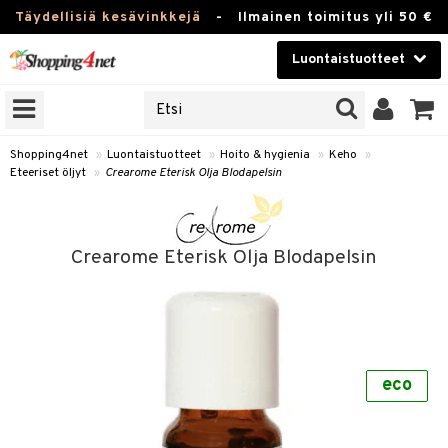
Täydellisiä kesävinkkejä
-
Ilmainen toimitus yli 50 €
Luontaistuotteet
ERKKEJÄ
Kauneudenhoito
JAT
UOTTEITA
Piilolinssit
Shopping4net
»
Luontaistuotteet
»
Hoito & hygienia
»
Keho
»
Eteeriset öljyt
»
Crearome Eterisk Olja Blodapelsin
Luontaistuotteet
silmät
Apteekki
suus
Crearome Eterisk Olja Blodapelsin
apot
Fitness
Koti & Sisustus
Lelut, Lapsi & Vauva
kkeet
eco
Tuotemerkkejä
otteet
ät & pähkinät
Kampanjat
iho & kynnet
en