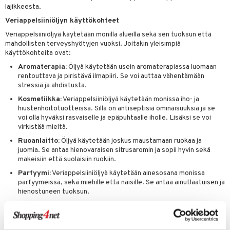
m
lajikkeesta.
 lihakset
lisät
Veriappelsiiniöljyn käyttökohteet
Veriappelsiiniöljyä käytetään monilla alueilla sekä sen tuoksun että
udottaminen
 halu
ium
lisät
mahdollisten terveyshyötyjen vuoksi. Joitakin yleisimpiä
käyttökohteita ovat:
pot
tamiinit
s & imetys
sti käytettävät
n korvaaminen
Aromaterapia:
Öljyä käytetään usein aromaterapiassa luomaan
iot
lisät
rasvahapot
rentouttava ja piristävä ilmapiiri. Se voi auttaa vähentämään
stressiä ja ahdistusta.
 halu
ideriviinietikka
svahapot
i-intoleranssi
Kosmetiikka:
Veriappelsiiniöljyä käytetään monissa iho- ja
hiustenhoitotuotteissa. Sillä on antiseptisiä ominaisuuksia ja se
d
vuodet & PMS
voi olla hyväksi rasvaiselle ja epäpuhtaalle iholle. Lisäksi se voi
verisuonet
ie
t
ood
virkistää mieltä.
Ruoanlaitto:
Öljyä käytetään joskus maustamaan ruokaa ja
 terveydenhuoltoa
poltto
rolia alentavat
juomia. Se antaa hienovaraisen sitrusaromin ja sopii hyvin sekä
makeisiin että suolaisiin ruokiin.
uolisto
rasvahapot
ta
Parfyymi:
Veriappelsiiniöljyä käytetään ainesosana monissa
inen
hiuspuu
ostuttimet
uutta säätelevät
parfyymeissä, sekä miehille että naisille. Se antaa ainutlaatuisen ja
hienostuneen tuoksun.
t
riset rasvahapot
evitys
t
iini
Veriappelsiiniöljyn edut
 energiaa
nia vahvistavat
 & helpottava
 & K
Piristävä:
Veriappelsiiniöljyn tuoksu voi auttaa kohottamaan
mielialaa ja vähentämään stressin ja ahdistuksen tunteita.