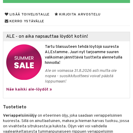
yt
LISÄÄ TOIVELISTALLE
KIRJOITA ARVOSTELU
talon kuorinta
KERRO YSTÄVÄLLE
talovoiteet
ALE - on aika napsauttaa löydöt kotiin!
iikka
Tartu tilaisuuteen tehdä löytöjä suuresta
let
akkauhset
ALEstamme. Juuri nyt tarjoamme suuren
valikoiman jännittäviä tuotteita alennetuilla
hampaat
hinnoilla!
mät
Ale on voimassa 31.8.2026 asti mutta ole
nopea - suosikkituotteesi voivat päästä
hdistaminen
loppumaan!
Näe kaikki ale-löydöt »
to
Tuotetieto
apot
Veriappelsiiniöljy
on eteerinen öljy, joka saadaan veriappelsiinien
kuoresta. Sillä on ainutlaatuinen, makea ja hieman karvas tuoksu, jossa
t
nit &mineraalit
hanen
on vivahteita sitruksesta ja kukista. Öljyn väri voi vaihdella
vaaleankeltaisesta tummanpunaiseen riippuen veriappelsiinin