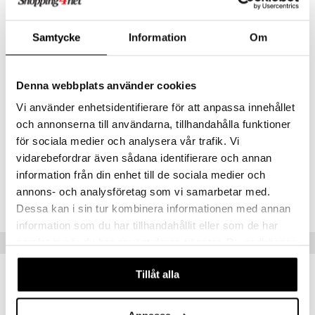
Ihonhoito:
Käytetään kasvoöljynä, vartaloöljynä tai
kotitekoisten ihonhoitotuotteiden pohjana.
Samtycke
Information
Om
Hiustenhoito:
Voidaan käyttää hiusnaamiona tai antamaan
hiuksille kiiltoa.
Annostus
Denna webbplats använder cookies
Käyttöehdotus: Pääasiassa sisäiseen käyttöön, päivittäisenä
Vi använder enhetsidentifierare för att anpassa innehållet
terveysöljynä sellaisenaan.
och annonserna till användarna, tillhandahålla funktioner
Ainesosat
för sociala medier och analysera vår trafik. Vi
Kasviöljy ja mustakuminansiemenistä saatu eteerinen öljy.
vidarebefordrar även sådana identifierare och annan
information från din enhet till de sociala medier och
Tuotenumero
annons- och analysföretag som vi samarbetar med.
HSKKE-98-30
Dessa kan i sin tur kombinera informationen med annan
information som du har tillhandahållit eller som de har
Vinkkejä sinulle
samlat in när du har använt deras tjänster. Du godkänner
våra cookies vid fortsatt användande av vår webbplats.
Tillåt alla
eco
eco