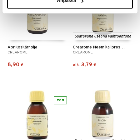
Anpassa
Saatavana useana vaihtoehtona
Aprikoskärnolja
Crearome Neem kallpressad
CREAROME
CREAROME
8,90
3,79
€
alk.
€
eco