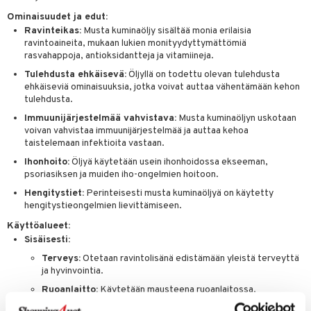
Ominaisuudet ja edut:
Ravinteikas:
Musta kuminaöljy sisältää monia erilaisia
ravintoaineita, mukaan lukien monityydyttymättömiä
rasvahappoja, antioksidantteja ja vitamiineja.
Tulehdusta ehkäisevä:
Öljyllä on todettu olevan tulehdusta
ehkäiseviä ominaisuuksia, jotka voivat auttaa vähentämään kehon
tulehdusta.
Immuunijärjestelmää vahvistava:
Musta kuminaöljyn uskotaan
voivan vahvistaa immuunijärjestelmää ja auttaa kehoa
taistelemaan infektioita vastaan.
Ihonhoito:
Öljyä käytetään usein ihonhoidossa ekseeman,
psoriasiksen ja muiden iho-ongelmien hoitoon.
Hengitystiet:
Perinteisesti musta kuminaöljyä on käytetty
hengitystieongelmien lievittämiseen.
Käyttöalueet:
Sisäisesti:
Terveys:
Otetaan ravintolisänä edistämään yleistä terveyttä
ja hyvinvointia.
Ruoanlaitto:
Käytetään mausteena ruoanlaitossa.
Ulkoisesti: