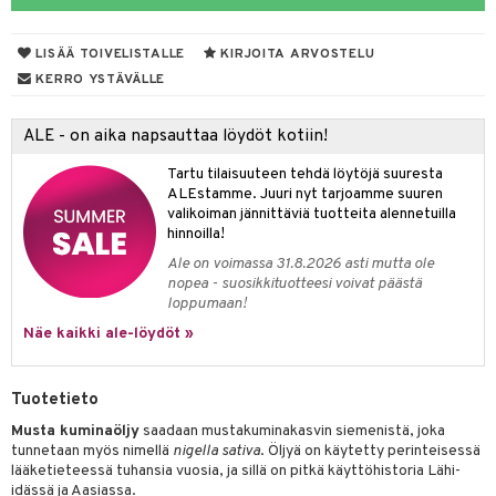
yt
verisuonet
ie
t
ood
LISÄÄ TOIVELISTALLE
KIRJOITA ARVOSTELU
talon kuorinta
 terveydenhuoltoa
poltto
rolia alentavat
KERRO YSTÄVÄLLE
talovoiteet
uolisto
rasvahapot
ta
ALE - on aika napsauttaa löydöt kotiin!
inen
hiuspuu
ostuttimet
uutta säätelevät
Tartu tilaisuuteen tehdä löytöjä suuresta
t
riset rasvahapot
evitys
t
iini
ALEstamme. Juuri nyt tarjoamme suuren
valikoiman jännittäviä tuotteita alennetuilla
 energiaa
nia vahvistavat
 & helpottava
 & K
hinnoilla!
Ale on voimassa 31.8.2026 asti mutta ole
apia
tus
& nenä & kurkku
idantit
g
nopea - suosikkituotteesi voivat päästä
spalvelu
loppumaan!
ulatus
iinit
ksiä & vastauksia
Näe kaikki ale-löydöt »
o
puli
iinit
tuotetta
n
uuri
Tuotetieto
 verkkokaupasta
ndra
Musta kuminaöljy
saadaan mustakuminakasvin siemenistä, joka
tunnetaan myös nimellä
nigella sativa
. Öljyä on käytetty perinteisessä
neraalit
uskyky
lääketieteessä tuhansia vuosia, ja sillä on pitkä käyttöhistoria Lähi-
idässä ja Aasiassa.