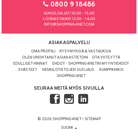
0800 9 18486
AUKIOLOAJAT: 10.00 - 16.00
LOUNASTAUKO 13.00 - 14.00
INFO@SHOPPING4NET.COM
ASIAKASPALVELU
OMA PROFIILI
KYSYMYKSIÄ & VASTAUKSIA
OLEN UNOHTANUT ASIAKASTIETONI
OTA YHTEYTTÄ
EDULLISET HINNAT
EHDOT - SHOPPING4NETIN MYYNTIEHDOT
EVÄSTEET
HENKILÖTIETOJEN SUOJAUS
KUMPPANIKSI
SHOPPING4NET
SEURAA MEITÄ MYÖS SIVUILLA
© 2026 SHOPPING4NET
•
SITEMAP
SUOMI