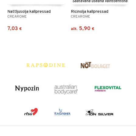
Saatavana useana vaihtoehtona
Nattljusolja kallpressad
Ricinolja kallpressad
CREAROME
CREAROME
7,03
5,90
€
alk.
€