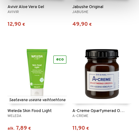
Avivir Aloe Vera Gel
Jabushe Original
AVIVIR
JABUSHE
12,90
49,90
€
€
eco
Saatavana useana vaihtoehtona
Weleda Skin Food Light
A-Creme Oparfymerad Original
WELEDA
A-CREME
7,89
11,90
alk.
€
€