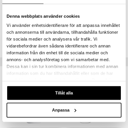
+luomuviljelystä
o
puli
iinit
Hajuste valmistettu 100% luonnollisista eteerisistä öljyistä ja/tai
tuotetta
kasviuutteista. Tuotteen ainesosaluetteloa voidaan päivittää ajan
n
uuri
myötä. Tarkista aina ostetun tuotteen ainesosaluettelo
Denna webbplats använder cookies
 verkkokaupasta
pakkauksesta.
ndra
Vi använder enhetsidentifierare för att anpassa innehållet
och annonserna till användarna, tillhandahålla funktioner
neraalit
uskyky
Tuotenumero
för sociala medier och analysera vår trafik. Vi
HSFL2-WE-30
vidarebefordrar även sådana identifierare och annan
information från din enhet till de sociala medier och
annons- och analysföretag som vi samarbetar med.
Suositut tuotteet
Dessa kan i sin tur kombinera informationen med annan
information som du har tillhandahållit eller som de har
samlat in när du har använt deras tjänster. Du godkänner
våra cookies vid fortsatt användande av vår webbplats.
eco
Tillåt alla
Anpassa