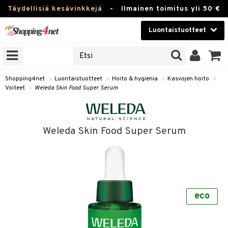
Täydellisiä kesävinkkejä
-
Ilmainen toimitus yli 50 €
Luontaistuotteet
ERKKEJÄ
Kauneudenhoito
JAT
UOTTEITA
Piilolinssit
Shopping4net
»
Luontaistuotteet
»
Hoito & hygienia
»
Kasvojen hoito
»
Voiteet
»
Weleda Skin Food Super Serum
Luontaistuotteet
silmät
Apteekki
suus
Weleda Skin Food Super Serum
apot
Fitness
Koti & Sisustus
Lelut, Lapsi & Vauva
kkeet
eco
Tuotemerkkejä
otteet
ät & pähkinät
Kampanjat
iho & kynnet
en