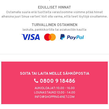
EDULLISET HINNAT
Ostamalla suuria eriä tuotteita varastoomme voimme pitää hinnat
alhaisina juuri Sinua varten! Voit olla varma, että teet löytöjä sivuillamme.
TURVALLINEN OSTAMINEN
laskulla, pankkikortilla tai asiakastilin kautta
SOITA TAI LAITA MEILLE SÄHKÖPOSTIA
0800 9 18486
AUKIOLOAJAT: 10.00 - 16.00
LOUNASTAUKO 13.00 - 14.00
INFO@SHOPPING4NET.COM