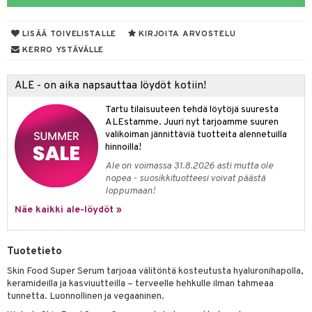
LISÄÄ TOIVELISTALLE
KIRJOITA ARVOSTELU
dorantit
iikka
KERRO YSTÄVÄLLE
koistuotteet
let
akkauhset
ALE - on aika napsauttaa löydöt kotiin!
eriset öljyt
hampaat
Tartu tilaisuuteen tehdä löytöjä suuresta
py, suihku & saippuat
mät
ALEstamme. Juuri nyt tarjoamme suuren
valikoiman jännittäviä tuotteita alennetuilla
yt
hdistaminen
hinnoilla!
talon kuorinta
Ale on voimassa 31.8.2026 asti mutta ole
nopea - suosikkituotteesi voivat päästä
talovoiteet
loppumaan!
to
Näe kaikki ale-löydöt »
apot
t
nit &mineraalit
hanen
Tuotetieto
m
Skin Food Super Serum tarjoaa välitöntä kosteutusta hyaluronihapolla,
keramideilla ja kasviuutteilla – terveelle hehkulle ilman tahmeaa
 lihakset
lisät
tunnetta. Luonnollinen ja vegaaninen.