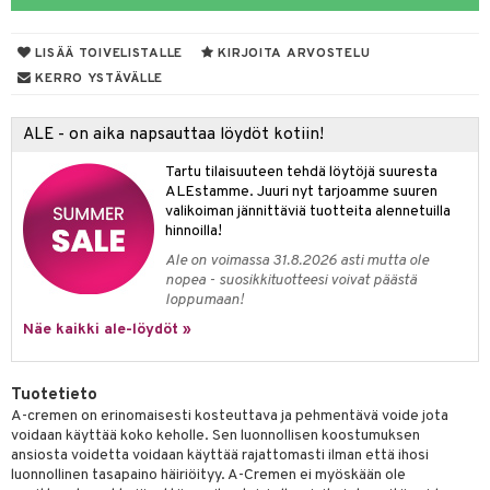
yt
hdistaminen
LISÄÄ TOIVELISTALLE
KIRJOITA ARVOSTELU
talon kuorinta
KERRO YSTÄVÄLLE
talovoiteet
to
ALE - on aika napsauttaa löydöt kotiin!
apot
Tartu tilaisuuteen tehdä löytöjä suuresta
t
nit &mineraalit
hanen
ALEstamme. Juuri nyt tarjoamme suuren
valikoiman jännittäviä tuotteita alennetuilla
m
hinnoilla!
Ale on voimassa 31.8.2026 asti mutta ole
 lihakset
lisät
nopea - suosikkituotteesi voivat päästä
loppumaan!
udottaminen
 halu
ium
lisät
Näe kaikki ale-löydöt »
pot
tamiinit
s & imetys
sti käytettävät
n korvaaminen
iot
lisät
rasvahapot
Tuotetieto
A-cremen on erinomaisesti kosteuttava ja pehmentävä voide jota
 halu
ideriviinietikka
svahapot
i-intoleranssi
voidaan käyttää koko keholle. Sen luonnollisen koostumuksen
ansiosta voidetta voidaan käyttää rajattomasti ilman että ihosi
d
vuodet & PMS
luonnollinen tasapaino häiriöityy. A-Cremen ei myöskään ole