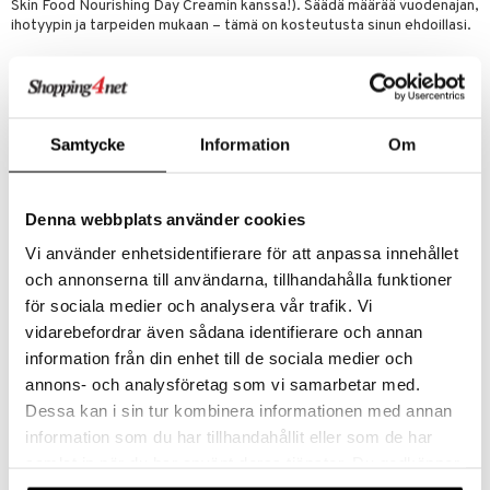
Skin Food Nourishing Day Creamin kanssa!). Säädä määrää vuodenajan,
o
puli
iinit
ihotyypin ja tarpeiden mukaan – tämä on kosteutusta sinun ehdoillasi.
tuotetta
n
uuri
Hyaluronic Moisture Serum Drops on osa Weledan Serum Booster
 verkkokaupasta
Drops -sarjaa – viisi ainutlaatuista seerumia, jotka antavat sinun
ndra
räätälöidä ihonhoitosi tarpeidesi mukaan. Sarja on dermatologisesti
testattu. Vegaaninen.
neraalit
uskyky
Samtycke
Information
Om
Käyttö
Sekoita 2-3 tippaa päivävoiteeseesi (Skin Food Nourishing Day
Cream) – aamulla ja/tai illalla Levitä suoraan iholle intensiivisempää
kosteutusta varten Säädä sään, vuodenajan tai ihon kunnon mukaan.
Denna webbplats använder cookies
Ainesosat
Vi använder enhetsidentifierare för att anpassa innehållet
Vesi (Aqua), Glyseriini, Pyrus Malus (Omena) Hedelmävesi,
och annonserna till användarna, tillhandahålla funktioner
Pentyleeniglykoli, Betaiini, Galaktoarabinaani, Tremella Fuciformis
för sociala medier och analysera vår trafik. Vi
Sporokarppi Uute, Aloe Barbadensis Lehtimehujauhe+,
vidarebefordrar även sådana identifierare och annan
Natriumhyaluronaatti, Sitruunahappo, Kaprylyyliglykoli,
Kaliumsorbaatti. [8007020020] +luomuviljelystä Tuotteen
information från din enhet till de sociala medier och
ainesosaluetteloa voidaan päivittää ajan myötä. Tarkista aina ostetun
annons- och analysföretag som vi samarbetar med.
tuotteen pakkauksessa oleva ainesosaluettelo.
Dessa kan i sin tur kombinera informationen med annan
information som du har tillhandahållit eller som de har
Tuotenumero
samlat in när du har använt deras tjänster. Du godkänner
HPRS2-WE-30
våra cookies vid fortsatt användande av vår webbplats.