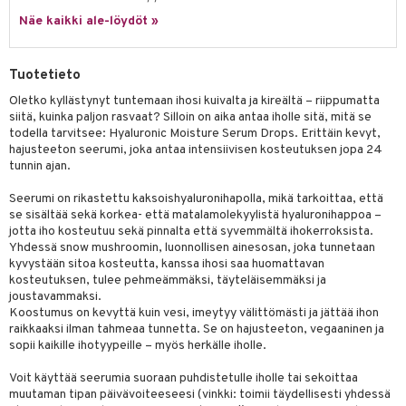
udottaminen
 halu
ium
lisät
Näe kaikki ale-löydöt »
pot
tamiinit
s & imetys
sti käytettävät
n korvaaminen
iot
lisät
rasvahapot
Tuotetieto
 halu
ideriviinietikka
svahapot
i-intoleranssi
Oletko kyllästynyt tuntemaan ihosi kuivalta ja kireältä – riippumatta
siitä, kuinka paljon rasvaat? Silloin on aika antaa iholle sitä, mitä se
d
vuodet & PMS
todella tarvitsee: Hyaluronic Moisture Serum Drops. Erittäin kevyt,
hajusteeton seerumi, joka antaa intensiivisen kosteutuksen jopa 24
verisuonet
ie
t
ood
tunnin ajan.
 terveydenhuoltoa
poltto
rolia alentavat
Seerumi on rikastettu kaksoishyaluronihapolla, mikä tarkoittaa, että
se sisältää sekä korkea- että matalamolekyylistä hyaluronihappoa –
uolisto
rasvahapot
ta
jotta iho kosteutuu sekä pinnalta että syvemmältä ihokerroksista.
Yhdessä snow mushroomin, luonnollisen ainesosan, joka tunnetaan
inen
hiuspuu
ostuttimet
uutta säätelevät
kyvystään sitoa kosteutta, kanssa ihosi saa huomattavan
kosteutuksen, tulee pehmeämmäksi, täyteläisemmäksi ja
t
riset rasvahapot
evitys
t
iini
joustavammaksi.
Koostumus on kevyttä kuin vesi, imeytyy välittömästi ja jättää ihon
 energiaa
nia vahvistavat
 & helpottava
 & K
raikkaaksi ilman tahmeaa tunnetta. Se on hajusteeton, vegaaninen ja
sopii kaikille ihotyypeille – myös herkälle iholle.
apia
tus
& nenä & kurkku
idantit
g
spalvelu
Voit käyttää seerumia suoraan puhdistetulle iholle tai sekoittaa
ulatus
iinit
muutaman tipan päivävoiteeseesi (vinkki: toimii täydellisesti yhdessä
ksiä & vastauksia