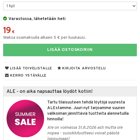
Varastossa, lähetetään heti
dorantit
iikka
19
koistuotteet
let
akkauhset
€
Maksa osamaksulla alkaen 5 € per kuukausi.
eriset öljyt
hampaat
LISÄÄ OSTOSKORIIN
py, suihku & saippuat
mät
yt
hdistaminen
LISÄÄ TOIVELISTALLE
KIRJOITA ARVOSTELU
talon kuorinta
KERRO YSTÄVÄLLE
talovoiteet
to
ALE - on aika napsauttaa löydöt kotiin!
apot
Tartu tilaisuuteen tehdä löytöjä suuresta
ALEstamme. Juuri nyt tarjoamme suuren
t
nit &mineraalit
hanen
valikoiman jännittäviä tuotteita alennetuilla
m
hinnoilla!
Ale on voimassa 31.8.2026 asti mutta ole
 lihakset
lisät
nopea - suosikkituotteesi voivat päästä
loppumaan!