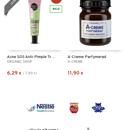
uutuus
eco
Acne SOS Anti-Pimple Treatment
A-Creme Parfymerad
ORGANIC SHOP
A-CREME
6,29
11,90
7,89
€
(
€
)
€