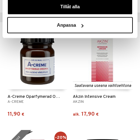
Tillåt alla
Suositut tuotteet
Anpassa
Saatavana useana vaihtoehtona
A-Creme Oparfymerad Original
Akzin Intensive Cream
A-CREME
AKZIN
11,90
17,90
€
alk.
€
-20%