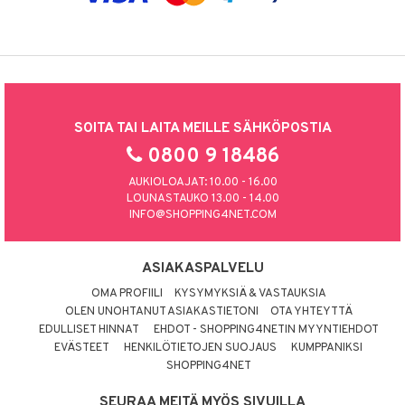
SOITA TAI LAITA MEILLE SÄHKÖPOSTIA
0800 9 18486
AUKIOLOAJAT: 10.00 - 16.00
LOUNASTAUKO 13.00 - 14.00
INFO@SHOPPING4NET.COM
ASIAKASPALVELU
OMA PROFIILI
KYSYMYKSIÄ & VASTAUKSIA
OLEN UNOHTANUT ASIAKASTIETONI
OTA YHTEYTTÄ
EDULLISET HINNAT
EHDOT - SHOPPING4NETIN MYYNTIEHDOT
EVÄSTEET
HENKILÖTIETOJEN SUOJAUS
KUMPPANIKSI
SHOPPING4NET
SEURAA MEITÄ MYÖS SIVUILLA