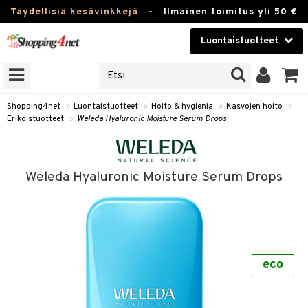
Täydellisiä kesävinkkejä
-
Ilmainen toimitus yli 50 €
Luontaistuotteet
ERKKEJÄ
Kauneudenhoito
JAT
UOTTEITA
Piilolinssit
Shopping4net
»
Luontaistuotteet
»
Hoito & hygienia
»
Kasvojen hoito
»
Erikoistuotteet
»
Weleda Hyaluronic Moisture Serum Drops
Luontaistuotteet
silmät
Apteekki
suus
Weleda Hyaluronic Moisture Serum Drops
apot
Fitness
Koti & Sisustus
Lelut, Lapsi & Vauva
kkeet
eco
Tuotemerkkejä
otteet
ät & pähkinät
Kampanjat
iho & kynnet
en