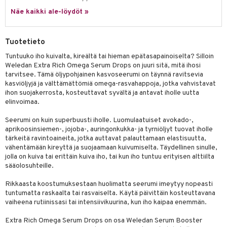
udottaminen
 halu
ium
lisät
Näe kaikki ale-löydöt »
pot
tamiinit
s & imetys
sti käytettävät
n korvaaminen
iot
lisät
rasvahapot
Tuotetieto
 halu
ideriviinietikka
svahapot
i-intoleranssi
Tuntuuko iho kuivalta, kireältä tai hieman epätasapainoiselta? Silloin
Weledan Extra Rich Omega Serum Drops on juuri sitä, mitä ihosi
d
vuodet & PMS
tarvitsee. Tämä öljypohjainen kasvoseerumi on täynnä ravitsevia
kasviöljyjä ja välttämättömiä omega-rasvahappoja, jotka vahvistavat
verisuonet
ie
t
ood
ihon suojakerrosta, kosteuttavat syvältä ja antavat iholle uutta
elinvoimaa.
 terveydenhuoltoa
poltto
rolia alentavat
Seerumi on kuin superbuusti iholle. Luomulaatuiset avokado-,
uolisto
rasvahapot
ta
aprikoosinsiemen-, jojoba-, auringonkukka- ja tyrniöljyt tuovat iholle
tärkeitä ravintoaineita, jotka auttavat palauttamaan elastisuutta,
inen
hiuspuu
ostuttimet
uutta säätelevät
vähentämään kireyttä ja suojaamaan kuivumiselta. Täydellinen sinulle,
jolla on kuiva tai erittäin kuiva iho, tai kun iho tuntuu erityisen alttiilta
t
riset rasvahapot
evitys
t
iini
sääolosuhteille.
 energiaa
nia vahvistavat
 & helpottava
 & K
Rikkaasta koostumuksestaan huolimatta seerumi imeytyy nopeasti
tuntumatta raskaalta tai rasvaiselta. Käytä päivittäin kosteuttavana
apia
tus
& nenä & kurkku
idantit
g
vaiheena rutiinissasi tai intensiivikuurina, kun iho kaipaa enemmän.
spalvelu
ulatus
iinit
Extra Rich Omega Serum Drops on osa Weledan Serum Booster
ksiä & vastauksia