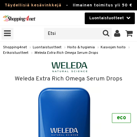
Täydellisiä kesävinkkejä
-
Ilmainen toimitus yli 50 €
Luontaistuotteet
ERKKEJÄ
Kauneudenhoito
JAT
UOTTEITA
Piilolinssit
Shopping4net
»
Luontaistuotteet
»
Hoito & hygienia
»
Kasvojen hoito
»
Erikoistuotteet
»
Weleda Extra Rich Omega Serum Drops
Luontaistuotteet
silmät
Apteekki
suus
Weleda Extra Rich Omega Serum Drops
apot
Fitness
Koti & Sisustus
Lelut, Lapsi & Vauva
kkeet
eco
Tuotemerkkejä
otteet
ät & pähkinät
Kampanjat
iho & kynnet
en