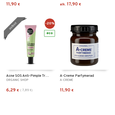
11,90
17,90
€
alk.
€
-20%
uutuus
eco
Acne SOS Anti-Pimple Treatment
A-Creme Parfymerad
ORGANIC SHOP
A-CREME
6,29
11,90
7,89
€
(
€
)
€