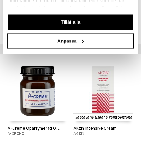
information som du har tillhandahållit eller som de har
ainesosaluettelo.
samlat in när du har använt deras tjänster. Du godkänner
våra cookies vid fortsatt användande av vår webbplats.
Tuotenumero
Tillåt alla
HEROS-WE-30
Anpassa
Suositut tuotteet
Saatavana useana vaihtoehtona
A-Creme Oparfymerad Original
Akzin Intensive Cream
A-CREME
AKZIN