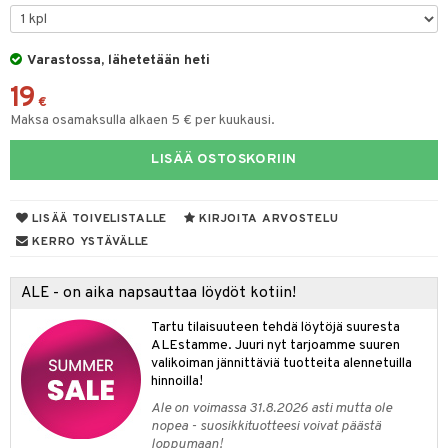
Varastossa, lähetetään heti
dorantit
iikka
19
koistuotteet
let
akkauhset
€
Maksa osamaksulla alkaen 5 € per kuukausi.
eriset öljyt
hampaat
LISÄÄ OSTOSKORIIN
py, suihku & saippuat
mät
yt
hdistaminen
LISÄÄ TOIVELISTALLE
KIRJOITA ARVOSTELU
talon kuorinta
KERRO YSTÄVÄLLE
talovoiteet
to
ALE - on aika napsauttaa löydöt kotiin!
apot
Tartu tilaisuuteen tehdä löytöjä suuresta
ALEstamme. Juuri nyt tarjoamme suuren
t
nit &mineraalit
hanen
valikoiman jännittäviä tuotteita alennetuilla
m
hinnoilla!
Ale on voimassa 31.8.2026 asti mutta ole
 lihakset
lisät
nopea - suosikkituotteesi voivat päästä
loppumaan!