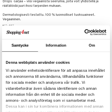
Drops -sarjaa – viisi vegaanista seerumia, joita voit yhdistellä ja
o
puli
iinit
räätälöidä juuri ihosi tarpeiden mukaan.
tuotetta
n
uuri
Dermatologisesti testattu. 100 % luonnolliset tuoksuaineet.
 verkkokaupasta
Vegaaninen.
ndra
Käyttö
neraalit
uskyky
Sekoita 2-3 tippaa päivävoiteeseesi (Skin Food Nourishing Day
Cream) – aamulla ja/tai illalla Levitä suoraan iholle intensiivisemmän
tehon saamiseksi Säädä sään, vuodenajan tai ihon kunnon mukaan.
Samtycke
Information
Om
Ainesosat
Helianthus Annuus (Auringonkukka) Siemenöljy+, Prunus Armeniaca
(Aprikoosi) Ydinöljy+, Persea Gratissima (Avokado) Öljy+, Carthamus
Denna webbplats använder cookies
Tinctorius (Sahrami) Siemenöljy, Triticum Vulgare (Vehnä) Alkioöljy,
Simmondsia Chinensis (Jojoba) Siemenöljy+, Hippophae Rhamnoides
Vi använder enhetsidentifierare för att anpassa innehållet
Öljy+, Trihydroksisteariini, Rosmarinus Officinalis (Rosmariini)
och annonserna till användarna, tillhandahålla funktioner
Lehtiuute, Tokoferoli, Tuoksu (Parfum), Alfa-Terpinene,
för sociala medier och analysera vår trafik. Vi
Bentsyylibentsoaatti, Beta-Karyofylleeni, Kamferi, Cananga Odorata
Öljy/Uute, Sitraali, Citrus Aurantium Kuoriöljy, Kumariini, Geranioli,
vidarebefordrar även sådana identifierare och annan
Geranyyliasetaatti, Limonene, Linalooli, Linalyyliasetaatti, Pineeeni,
information från din enhet till de sociala medier och
Terpineoli, Terpinoleeni. [8007600036] +luomuviljelystä Tuoksu
annons- och analysföretag som vi samarbetar med.
valmistettu 100% luonnollisista eteerisistä öljyistä ja/tai
kasviuutteista. Tuotteen ainesosaluetteloa voidaan päivittää ajan
Dessa kan i sin tur kombinera informationen med annan
myötä. Tarkista aina ostetun tuotteen pakkausmerkinnöissä oleva