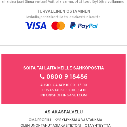
alhaisina juuri Sinua varten! Voit olla varma, että teet löytöjä sivuillamme.
TURVALLINEN OSTAMINEN
laskulla, pankkikortilla tai asiakastilin kautta
SOITA TAI LAITA MEILLE SÄHKÖPOSTIA
0800 9 18486
AUKIOLOAJAT: 10.00 - 16.00
LOUNASTAUKO 13.00 - 14.00
INFO@SHOPPING4NET.COM
ASIAKASPALVELU
OMA PROFIILI
KYSYMYKSIÄ & VASTAUKSIA
OLEN UNOHTANUT ASIAKASTIETONI
OTA YHTEYTTÄ