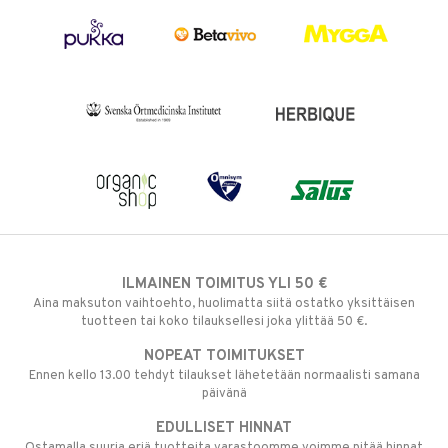
ILMAINEN TOIMITUS YLI 50 €
Aina maksuton vaihtoehto, huolimatta siitä ostatko yksittäisen
tuotteen tai koko tilauksellesi joka ylittää 50 €.
NOPEAT TOIMITUKSET
Ennen kello 13.00 tehdyt tilaukset lähetetään normaalisti samana
päivänä
EDULLISET HINNAT
Ostamalla suuria eriä tuotteita varastoomme voimme pitää hinnat