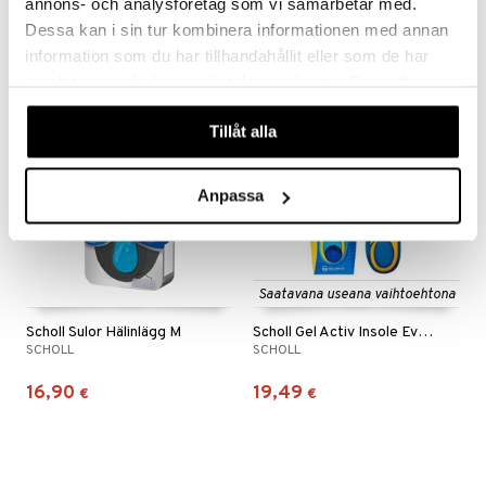
annons- och analysföretag som vi samarbetar med.
ndra
4,89
5,90
Dessa kan i sin tur kombinera informationen med annan
€
€
neraalit
uskyky
information som du har tillhandahållit eller som de har
samlat in när du har använt deras tjänster. Du godkänner
våra cookies vid fortsatt användande av vår webbplats.
Tillåt alla
Anpassa
Saatavana useana vaihtoehtona
Scholl Sulor Hälinlägg M
Scholl Gel Activ Insole Everyday
SCHOLL
SCHOLL
16,90
19,49
€
€