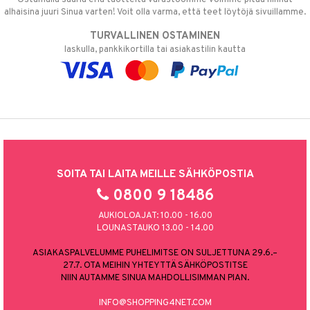
alhaisina juuri Sinua varten! Voit olla varma, että teet löytöjä sivuillamme.
TURVALLINEN OSTAMINEN
laskulla, pankkikortilla tai asiakastilin kautta
SOITA TAI LAITA MEILLE SÄHKÖPOSTIA
0800 9 18486
AUKIOLOAJAT: 10.00 - 16.00
LOUNASTAUKO 13.00 - 14.00
ASIAKASPALVELUMME PUHELIMITSE ON SULJETTUNA 29.6.–
27.7. OTA MEIHIN YHTEYTTÄ SÄHKÖPOSTITSE
NIIN AUTAMME SINUA MAHDOLLISIMMAN PIAN.
INFO@SHOPPING4NET.COM