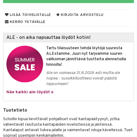
distaminen
koistuotteet
let
akkauhset
LISÄÄ TOIVELISTALLE
KIRJOITA ARVOSTELU
mänympärysvoiteet
eriset öljyt
hampaat
KERRO YSTÄVÄLLE
teet
py, suihku & saippuat
mät
ALE - on aika napsauttaa löydöt kotiin!
yt
hdistaminen
Tartu tilaisuuteen tehdä löytöjä suuresta
talon kuorinta
ALEstamme. Juuri nyt tarjoamme suuren
valikoiman jännittäviä tuotteita alennetuilla
talovoiteet
to
hinnoilla!
Ale on voimassa 31.8.2026 asti mutta ole
apot
nopea - suosikkituotteesi voivat päästä
loppumaan!
t
nit &mineraalit
hanen
Näe kaikki ale-löydöt »
m
 lihakset
lisät
Tuotetieto
udottaminen
 halu
ium
lisät
Schollin kipua lievittävät pohjalliset ovat kantapäätyynyt, jotka
vähentävät rasitusta kantapäiden nivelsiteissä ja jänteissä.
pot
tamiinit
s & imetys
sti käytettävät
n korvaaminen
Kantalaput antavat tukea jalalle ja vaimentavat iskuja kävellessä. Tuet
sopivat useimpiin kenkämalleihin.