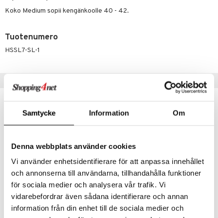
iot
lisät
rasvahapot
Koko Medium sopii kengänkoolle 40 - 42.
 halu
ideriviinietikka
svahapot
i-intoleranssi
Tuotenumero
d
vuodet & PMS
HSSL7-SL-1
verisuonet
ie
t
ood
 terveydenhuoltoa
poltto
rolia alentavat
Suositut tuotteet
uolisto
rasvahapot
ta
inen
hiuspuu
ostuttimet
uutta säätelevät
Samtycke
Information
Om
t
riset rasvahapot
evitys
t
iini
 energiaa
nia vahvistavat
 & helpottava
 & K
Denna webbplats använder cookies
apia
tus
& nenä & kurkku
idantit
g
Vi använder enhetsidentifierare för att anpassa innehållet
spalvelu
och annonserna till användarna, tillhandahålla funktioner
ulatus
iinit
ksiä & vastauksia
för sociala medier och analysera vår trafik. Vi
o
puli
iinit
vidarebefordrar även sådana identifierare och annan
tuotetta
Scholl Fotfil för hård hud
Scholl Nail Clipper
n
uuri
information från din enhet till de sociala medier och
SCHOLL
SCHOLL
 verkkokaupasta