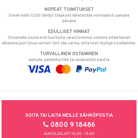
NOPEAT TOIMITUKSET
Ennen kello 13.00 tehdyt tilaukset lähetetään normaalisti samana
päivänä
EDULLISET HINNAT
Ostamalla suuria eriä tuotteita varastoomme voimme pitää hinnat
alhaisina juuri Sinua varten! Voit olla varma, että teet löytöjä sivuillamme.
TURVALLINEN OSTAMINEN
laskulla, pankkikortilla tai asiakastilin kautta
SOITA TAI LAITA MEILLE SÄHKÖPOSTIA
0800 9 18486
AUKIOLOAJAT: 10.00 - 16.00