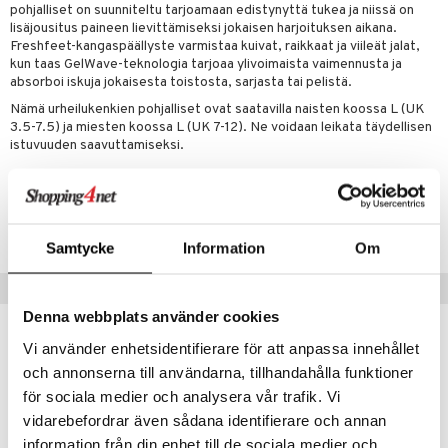
iot
lisät
rasvahapot
pohjalliset on suunniteltu tarjoamaan edistynyttä tukea ja niissä on
lisäjousitus paineen lievittämiseksi jokaisen harjoituksen aikana.
 halu
ideriviinietikka
svahapot
i-intoleranssi
Freshfeet-kangaspäällyste varmistaa kuivat, raikkaat ja viileät jalat,
kun taas GelWave-teknologia tarjoaa ylivoimaista vaimennusta ja
d
vuodet & PMS
absorboi iskuja jokaisesta toistosta, sarjasta tai pelistä.
Nämä urheilukenkien pohjalliset ovat saatavilla naisten koossa L (UK
verisuonet
ie
t
ood
3.5-7.5) ja miesten koossa L (UK 7-12). Ne voidaan leikata täydellisen
 terveydenhuoltoa
poltto
rolia alentavat
istuvuuden saavuttamiseksi.
uolisto
rasvahapot
ta
Tuotenumero
inen
hiuspuu
ostuttimet
uutta säätelevät
HSGAK-SL-L
Samtycke
Information
Om
t
riset rasvahapot
evitys
t
iini
 energiaa
nia vahvistavat
 & helpottava
 & K
Vinkkejä sinulle
Denna webbplats använder cookies
apia
tus
& nenä & kurkku
idantit
g
spalvelu
Vi använder enhetsidentifierare för att anpassa innehållet
ulatus
iinit
ksiä & vastauksia
och annonserna till användarna, tillhandahålla funktioner
o
puli
iinit
för sociala medier och analysera vår trafik. Vi
tuotetta
vidarebefordrar även sådana identifierare och annan
n
uuri
 verkkokaupasta
information från din enhet till de sociala medier och