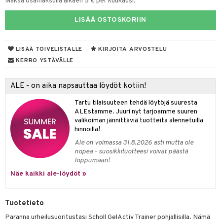
Maksa osamaksulla alkaen 5 € per kuukausi.
distaminen
koistuotteet
let
akkauhset
LISÄÄ OSTOSKORIIN
mänympärysvoiteet
eriset öljyt
hampaat
teet
py, suihku & saippuat
mät
LISÄÄ TOIVELISTALLE
KIRJOITA ARVOSTELU
KERRO YSTÄVÄLLE
yt
hdistaminen
talon kuorinta
ALE - on aika napsauttaa löydöt kotiin!
talovoiteet
to
Tartu tilaisuuteen tehdä löytöjä suuresta
ALEstamme. Juuri nyt tarjoamme suuren
apot
valikoiman jännittäviä tuotteita alennetuilla
hinnoilla!
t
nit &mineraalit
hanen
Ale on voimassa 31.8.2026 asti mutta ole
nopea - suosikkituotteesi voivat päästä
m
loppumaan!
 lihakset
lisät
Näe kaikki ale-löydöt »
udottaminen
 halu
ium
lisät
Tuotetieto
pot
tamiinit
s & imetys
sti käytettävät
n korvaaminen
Paranna urheilusuoritustasi Scholl GelActiv Trainer pohjallisilla. Nämä