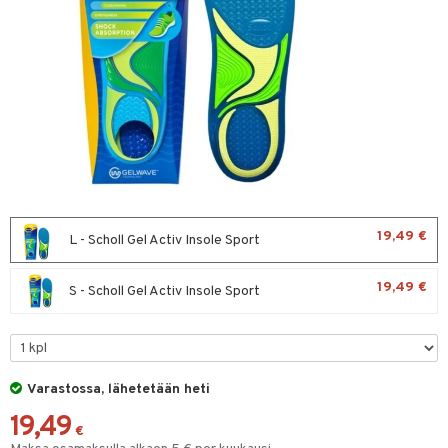
hygienia
& leivonta
 & pigmentti
t
t
osuoja
ersun-tuotteet
s
lisät
tuotteet
inkovoiteet
usaineet
en hoito
let
et & liemet
nhoito
koistuotteet
tuotteet
toaineet
rasva
 jalat
19,49 €
L - Scholl Gel Activ Insole Sport
mpoot
kojen hoito
ä- & siementahnoja
19,49 €
S - Scholl Gel Activ Insole Sport
ien hoito
t
t tarvikkeet
od
en hoito
s
Varastossa, lähetetään heti
koistuotteet
19,49
€
ranajotuotteet
dorantit
iikka