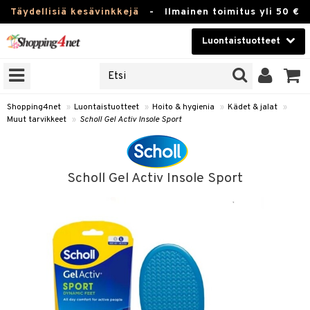
Täydellisiä kesävinkkejä
-
Ilmainen toimitus yli 50 €
Luontaistuotteet
ERKKEJÄ
Kauneudenhoito
JAT
UOTTEITA
Piilolinssit
Shopping4net
»
Luontaistuotteet
»
Hoito & hygienia
»
Kädet & jalat
»
Muut tarvikkeet
»
Scholl Gel Activ Insole Sport
Luontaistuotteet
silmät
Apteekki
suus
Scholl Gel Activ Insole Sport
apot
Fitness
Koti & Sisustus
Lelut, Lapsi & Vauva
kkeet
Tuotemerkkejä
otteet
ät & pähkinät
Kampanjat
iho & kynnet
en