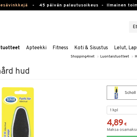
kesävinkkejä
-
45 päivän palautusoikeus -
Ilmainen toim
stuotteet
Apteekki
Fitness
Koti & Sisustus
Lelut, Lap
Shopping4net
»
Luontaistuotteet
»
H
 hård hud
Scholl 
4,89
€
Maksa osamaksul