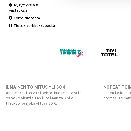
Kysymyksiä &
Suolisto
Valkosipuli
C-vitamiinit
Q-10
vastauksia
Viruksiin
Lapset
Ruusunjuuri
Toivo tuotetta
Yskään
Miehet
Schizandra
Tietoa verkkokaupasta
Multimineraalit
Suorituskyky
Naiset
ILMAINEN TOIMITUS YLI 50 €
NOPEAT TOI
Aina maksuton vaihtoehto, huolimatta siitä
Ennen kello 13.
ostatko yksittäisen tuotteen tai koko
normaalisti sa
tilauksellesi joka ylittää 50 €.