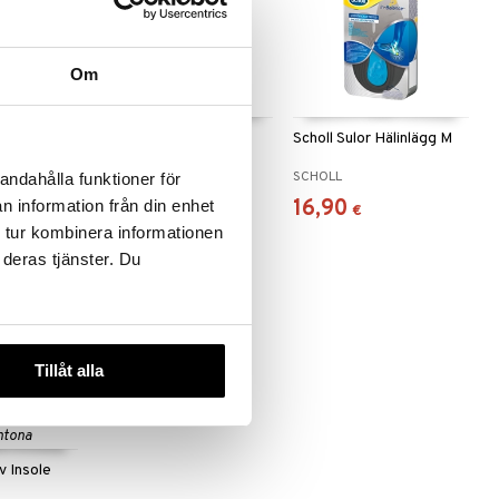
Om
ör hård hud
Scholl Nail Clipper
Scholl Sulor Hälinlägg M
SCHOLL
SCHOLL
andahålla funktioner för
5,90
16,90
n information från din enhet
€
€
 tur kombinera informationen
 deras tjänster. Du
Tillåt alla
 useana
htona
v Insole