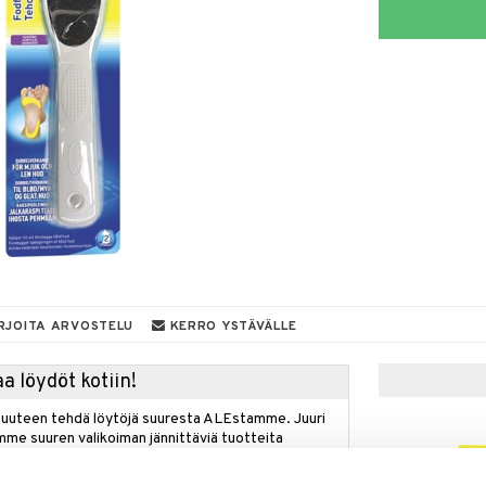
RJOITA ARVOSTELU
KERRO YSTÄVÄLLE
a löydöt kotiin!
isuuteen tehdä löytöjä suuresta ALEstamme. Juuri
mme suuren valikoiman jännittäviä tuotteita
a hinnoilla!