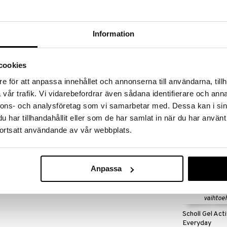
massa 31.8.2026 asti mutta ole nopea -
otteesi voivat päästä loppumaan!
i ale-löydöt »
Information
Scholl Fotfil f
cookies
a, jossa hieno/karkea hiomapinta päivittäiseen
SCHOLL
e för att anpassa innehållet och annonserna till användarna, tillh
umia ja tekee jaloista pehmeät ja sileät.
4,89
vår trafik. Vi vidarebefordrar även sådana identifierare och anna
€
nnons- och analysföretag som vi samarbetar med. Dessa kan i sin
har tillhandahållit eller som de har samlat in när du har använt
lle tai kostealle iholle.
ortsatt användande av vår webbplats.
 puolella. Tee ihosta sileä ja pehmeä hienommalla
ella.
llä käytön jälkeen ja anna kuivua.
Anpassa
Saatavana
vaihtoe
Scholl Gel Acti
Everyday