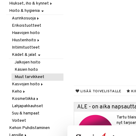
Hiukset, iho & kynnet
Itäminen
Hoito & hygienia
Jauhot & leivonta
Aurinko & pigmentti
Juomat
Hiukset
Aurinkosuoja
Kookos
Ravintolisät
Erikoistuotteet
Aftersun-tuotteet
Makeutusaineet
Haavojen hoito
Aurinkovoiteet
Mausteet & liemet
Hiustenhoito
Huulet
Muut
Intiimituotteet
Erikoistuotteet
Öljy & rasva
Kädet & jalat
Hoitoaineet
Pähkinä- & siementahnoja
Sampoot
Jalkojen hoito
Patukat
Käsien hoito
Rawfood
Muut tarvikkeet
Säilytys
Kasvojen hoito
Snacks
Keho
Erikoistuotteet
LISÄÄ TOIVELISTALLE
KI
Suklaa
Kosmetiikka
Parranajotuotteet
Deodorantit
Tee
Lahjapakkauhset
Puhdistaminen
Erikoistuotteet
Huulet
ALE - on aika napsautta
Suu & hampaat
Silmänympärysvoiteet
Eteeriset öljyt
Iho
Tartu tila
Voiteet
Voiteet
Kylpy, suihku & saippuat
Silmät
nyt tarjoa
Kehon Puhdistaminen
Öljyt
alennetuill
Lapsille
Vartalon kuorinta