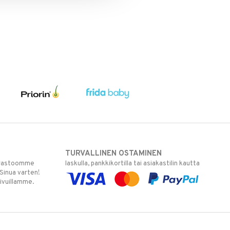
TURVALLINEN OSTAMINEN
varastoomme
laskulla, pankkikortilla tai asiakastilin kautta
 Sinua varten!
sivuillamme.