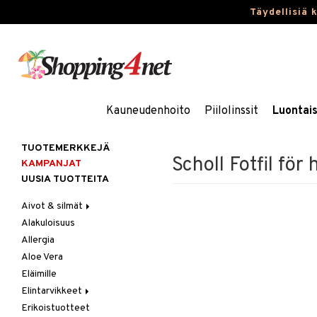
Täydellisiä 
Kauneudenhoito
Piilolinssit
Luontai
TUOTEMERKKEJÄ
Scholl Fotfil för
KAMPANJAT
UUSIA TUOTTEITA
Aivot & silmät
Alakuloisuus
Muisti
Allergia
Rasvahapot
Aloe Vera
Silmät
Eläimille
Elintarvikkeet
Erikoistuotteet
Hedelmät & pähkinät