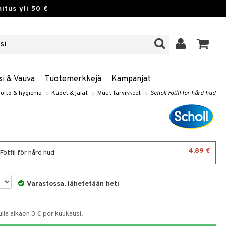
itus yli 50 €
si & Vauva
Tuotemerkkejä
Kampanjat
oito & hygienia
»
Kädet & jalat
»
Muut tarvikkeet
»
Scholl Fotfil för hård hud
4,89 €
Fotfil för hård hud
Varastossa, lähetetään heti
la alkaen 3 € per kuukausi.