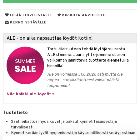
distaminen
koistuotteet
let
akkauhset
LISÄÄ TOIVELISTALLE
KIRJOITA ARVOSTELU
mänympärysvoiteet
eriset öljyt
hampaat
KERRO YSTÄVÄLLE
teet
py, suihku & saippuat
mät
ALE - on aika napsauttaa löydöt kotiin!
yt
hdistaminen
Tartu tilaisuuteen tehdä löytöjä suuresta
talon kuorinta
ALEstamme. Juuri nyt tarjoamme suuren
valikoiman jännittäviä tuotteita alennetuilla
talovoiteet
to
hinnoilla!
Ale on voimassa 31.8.2026 asti mutta ole
apot
nopea - suosikkituotteesi voivat päästä
loppumaan!
t
nit &mineraalit
hanen
Näe kaikki ale-löydöt »
m
 lihakset
lisät
Tuotetieto
udottaminen
 halu
ium
lisät
Saat leikattua myös kovat ja paksut kynnet tasaisesti ja
turvallisesti.
pot
tamiinit
s & imetys
sti käytettävät
n korvaaminen
Kynnet kerääntyvät hygienisesti ja käytännöllisesti keräysastiaan.