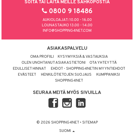
SOITA TAI LAITA MEILLE SÄHKÖPOSTIA
0800 9 18486
AUKIOLOAJAT: 10.00 - 16.00
LOUNASTAUKO 13.00 - 14.00
INFO@SHOPPING4NET.COM
ASIAKASPALVELU
OMA PROFIILI
KYSYMYKSIÄ & VASTAUKSIA
OLEN UNOHTANUT ASIAKASTIETONI
OTA YHTEYTTÄ
EDULLISET HINNAT
EHDOT - SHOPPING4NETIN MYYNTIEHDOT
EVÄSTEET
HENKILÖTIETOJEN SUOJAUS
KUMPPANIKSI
SHOPPING4NET
SEURAA MEITÄ MYÖS SIVUILLA
© 2026 SHOPPING4NET
•
SITEMAP
SUOMI