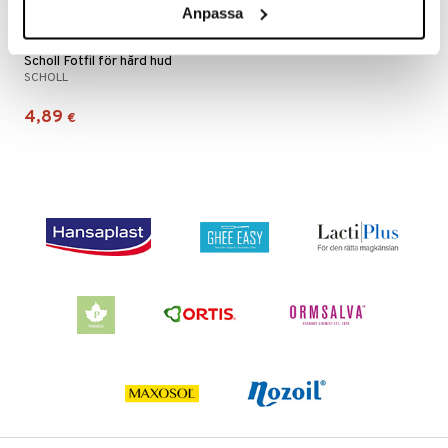
Anpassa
ndra
neraalit
uskyky
Scholl Fotfil för hård hud
SCHOLL
4,89
€