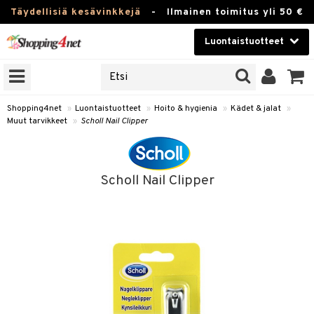
Täydellisiä kesävinkkejä
-
Ilmainen toimitus yli 50 €
Luontaistuotteet
ERKKEJÄ
Kauneudenhoito
JAT
UOTTEITA
Piilolinssit
Shopping4net
»
Luontaistuotteet
»
Hoito & hygienia
»
Kädet & jalat
»
Muut tarvikkeet
»
Scholl Nail Clipper
Luontaistuotteet
silmät
Apteekki
suus
Scholl Nail Clipper
apot
Fitness
Koti & Sisustus
Lelut, Lapsi & Vauva
kkeet
Tuotemerkkejä
otteet
ät & pähkinät
Kampanjat
iho & kynnet
en