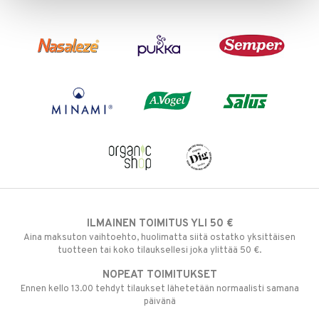
n
uuri
 verkkokaupasta
ndra
neraalit
uskyky
ILMAINEN TOIMITUS YLI 50 €
Aina maksuton vaihtoehto, huolimatta siitä ostatko yksittäisen
tuotteen tai koko tilauksellesi joka ylittää 50 €.
NOPEAT TOIMITUKSET
Ennen kello 13.00 tehdyt tilaukset lähetetään normaalisti samana
päivänä