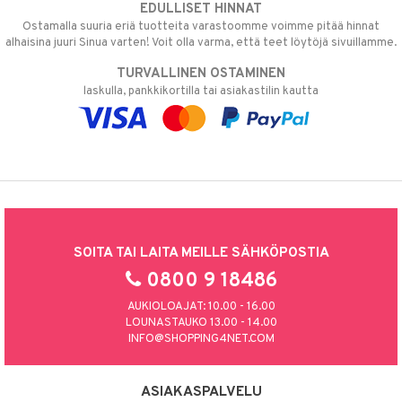
EDULLISET HINNAT
Ostamalla suuria eriä tuotteita varastoomme voimme pitää hinnat
alhaisina juuri Sinua varten! Voit olla varma, että teet löytöjä sivuillamme.
TURVALLINEN OSTAMINEN
laskulla, pankkikortilla tai asiakastilin kautta
SOITA TAI LAITA MEILLE SÄHKÖPOSTIA
0800 9 18486
AUKIOLOAJAT: 10.00 - 16.00
LOUNASTAUKO 13.00 - 14.00
INFO@SHOPPING4NET.COM
ASIAKASPALVELU