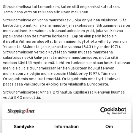
Sitruunamelissa tai Lemonbalm, kuten sitä englanniksi kutsutaan.
Tämä ihana yrtti on raikkaan sitruksen makuinen.
Sitruunamelissa on vanha maustekasvi, joka on yleinen viljelyssä. Sitä
otteet
käytettiin jo antiikin aikana mauste- ja lääkekasvina. Sitruunamelissa on
iho & kynnet
monivuotinen, karvainen, sitruunantuoksuinen yrtti, joka voi kasvaa
jopa kahdeksan desimetriä korkeaksi. Laji on alun perin kotoisin
hygienia
 & pigmentti
itäiseltä Välimeren alueelta. Ensimmäinen löytötieto villiintyneenä on
Ystadista, Skånesta, ja se julkaistiin vuonna 1843 (Hylander 1971).
hdistaminen
t
osuoja
Sitruunamelissan versoja käytetään muun muassa mausteena
salaateissa sekä kala- ja riistaruokien maustamiseen, mutta sitä
ersun-tuotteet
lisät
tuotteet
voidaan käyttää myös teenä. Lehtien tuoksun sanotaan houkuttelevan
mehiläisiä, ja sitruunamelissan lehtien uskotaan houkuttelevan
inkovoiteet
en hoito
to
mehiläisparvia tyhjiin mehiläispesiin (Mabberley 1997). Tämä on
Örtagubbenin oma tuotemerkki. Örtagubbenin omat yrtit tulevat
let
nhoito
apot
pääasiassa valikoiduilta ekologisilta viljelijöiltä Euroopasta.
Sitruunamelissatee: Anna 1-2 tl hautua kupillisessa kiehuvan kuumaa
koistuotteet
t
tuotteet
nit &mineraalit
hanen
vettä 5-10 minuuttia.
toaineet
 jalat
m
Ainesosat
mpoot
kojen hoito
 lihakset
en hoito
lisät
Sitruunamelissa (Melissae folium) Luomuviljelty
ien hoito
koistuotteet
udottaminen
 halu
ium
lisät
Samtycke
Information
Om
Tuotenumero