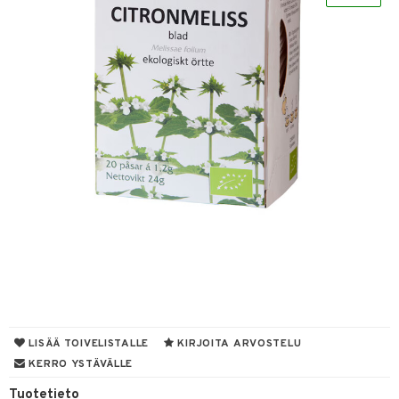
& leivonta
t
s
usaineet
et & liemet
rasva
ä- & siementahnoja
t
od
s
LISÄÄ TOIVELISTALLE
KIRJOITA ARVOSTELU
KERRO YSTÄVÄLLE
Tuotetieto