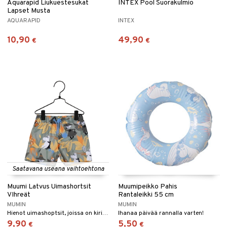
Aquarapid Liukuestesukat
INTEX Pool Suorakulmio
Lapset Musta
AQUARAPID
INTEX
10,90
49,90
€
€
Saatavana useana vaihtoehtona
Muumi Latvus Uimashortsit
Muumipeikko Pahis
VIhreät
Rantaleikki 55 cm
MUMIN
MUMIN
Hienot uimashoptsit, joissa on kiristysnyöri vyötäröllä.
Ihanaa päivää rannalla varten!
9,90
5,50
€
€