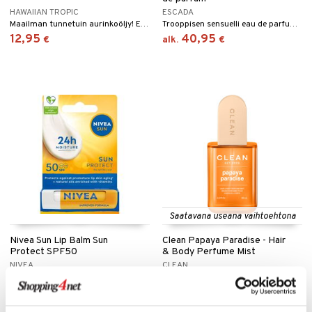
HAWAIIAN TROPIC
ESCADA
Maailman tunnetuin aurinkoöljy! Ei aurinkosuojaa Hawaiian Tropicilta
Trooppisen sensuelli eau de parfum Escadalta.
12,95
40,95
€
alk.
€
Saatavana useana vaihtoehtona
Nivea Sun Lip Balm Sun
Clean Papaya Paradise - Hair
Protect SPF50
& Body Perfume Mist
NIVEA
CLEAN
Aurinkosuojapuikko SPF 50 Nivealta
Sumu, jossa on trooppinen, aurinkoinen tuoksu Cleanilta.
3,95
20,95
€
alk.
€