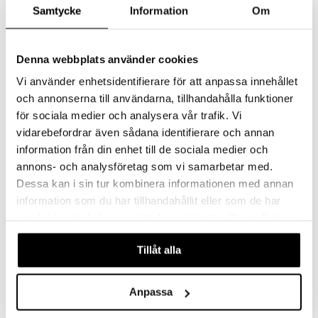
Samtycke
Information
Om
-24%
Denna webbplats använder cookies
Vi använder enhetsidentifierare för att anpassa innehållet
och annonserna till användarna, tillhandahålla funktioner
för sociala medier och analysera vår trafik. Vi
vidarebefordrar även sådana identifierare och annan
information från din enhet till de sociala medier och
annons- och analysföretag som vi samarbetar med.
Dessa kan i sin tur kombinera informationen med annan
Nivea Sun Kids Sensitive Roll
SPF 30 Waterlover
On Spf 50+
Hydrating Sun Milk
information som du har tillhandahållit eller som de har
NIVEA
BIOTHERM
samlat in när du har använt deras tjänster. Du godkänner
Aurinkovoide roll-onilla helppoon levitykseen lapsille, SPF 50+.
Aurinkovoide SPF30 - Biotherm
våra cookies vid fortsatt användande av vår webbplats.
8,95
27,95
36,95
€
€
(
€
)
Tillåt alla
Anpassa