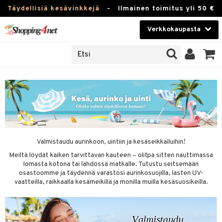
Täydellisiä kesävinkkejä
-
Ilmainen toimitus yli 50 €
Verkkokaupasta
JAT
Kauneudenhoito
UOTTEITA
Piilolinssit
u sisään
Luontaistuotteet
siakas
Apteekki
nohtanut asiakastietoni
Fitness
spalvelu
Valmistaudu aurinkoon, uintiin ja kesäseikkailuihin!
Koti & Sisustus
Meiltä löydät kaiken tarvittavan kauteen – olitpa sitten nauttimassa
ksiä & vastauksia
lomasta kotona tai lähdössä matkalle. Tutustu seitsemään
 hinnat
Lelut, Lapsi & Vauva
osastoomme ja täydennä varastosi aurinkosuojilla, lasten UV-
vaatteilla, raikkaalla kesämeikillä ja monilla muilla kesäsuosikeilla.
Shopping4netin myyntiehdot
Tuotemerkkejä
Kampanjat