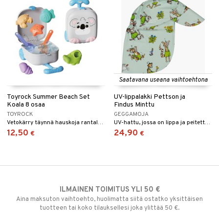
Saatavana useana vaihtoehtona
Toyrock Summer Beach Set
UV-lippalakki Pettson ja
Koala 8 osaa
Findus Minttu
TOYROCK
GEGGAMOJA
Vetokärry täynnä hauskoja rantaleluja!
UV-hattu, jossa on lippa ja peitetty niska.
12,50
24,90
€
€
ILMAINEN TOIMITUS YLI 50 €
Aina maksuton vaihtoehto, huolimatta siitä ostatko yksittäisen
tuotteen tai koko tilauksellesi joka ylittää 50 €.