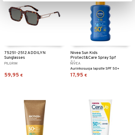
75251-2512 ADDILYN
Nivea Sun Kids
Sunglasses
Protect&Care Spray Spf
50+
PILGRIM
NIVEA
Aurinkosuoja lapsille SPF 50+
59,95
17,95
€
€