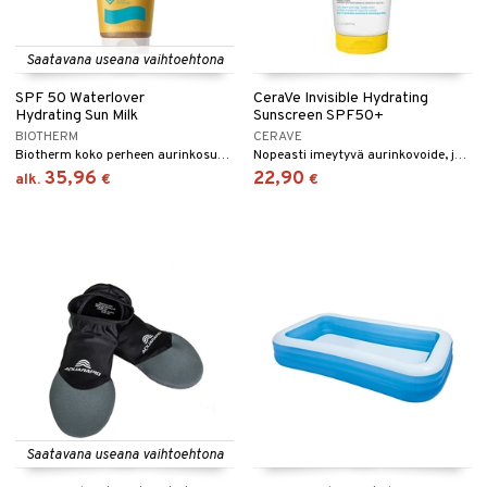
Saatavana useana vaihtoehtona
SPF 50 Waterlover
CeraVe Invisible Hydrating
Hydrating Sun Milk
Sunscreen SPF50+
BIOTHERM
CERAVE
Biotherm koko perheen aurinkosuoja spf 50 kasvoille ja vartalolle
Nopeasti imeytyvä aurinkovoide, jossa on SPF 50+ erittäin korkeaan suojaan vartalolle ja kasvoille, sekä UVB- että UVA-säteitä vastaan.
35,96
22,90
alk.
€
€
Saatavana useana vaihtoehtona