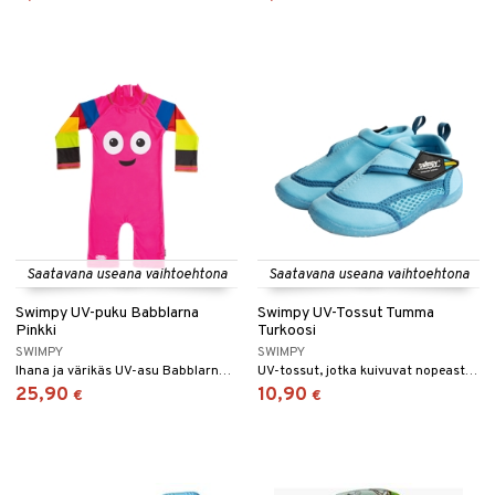
Saatavana useana vaihtoehtona
Saatavana useana vaihtoehtona
Swimpy UV-puku Babblarna
Swimpy UV-Tossut Tumma
Pinkki
Turkoosi
SWIMPY
SWIMPY
Ihana ja värikäs UV-asu Babblarna-hahmoilla.
UV-tossut, jotka kuivuvat nopeasti ja tarjoavat 100 % UV-suojan.
25,90
10,90
€
€