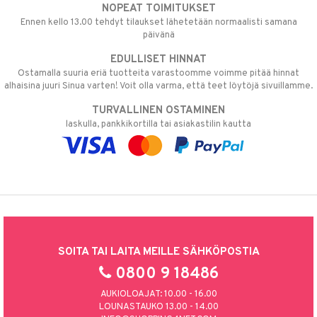
NOPEAT TOIMITUKSET
Ennen kello 13.00 tehdyt tilaukset lähetetään normaalisti samana
päivänä
EDULLISET HINNAT
Ostamalla suuria eriä tuotteita varastoomme voimme pitää hinnat
alhaisina juuri Sinua varten! Voit olla varma, että teet löytöjä sivuillamme.
TURVALLINEN OSTAMINEN
laskulla, pankkikortilla tai asiakastilin kautta
SOITA TAI LAITA MEILLE SÄHKÖPOSTIA
0800 9 18486
AUKIOLOAJAT: 10.00 - 16.00
LOUNASTAUKO 13.00 - 14.00