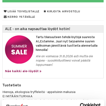
LISÄÄ TOIVELISTALLE
KIRJOITA ARVOSTELU
otteet
KERRO YSTÄVÄLLE
iho & kynnet
ALE - on aika napsauttaa löydöt kotiin!
hygienia
 & pigmentti
Tartu tilaisuuteen tehdä löytöjä suuresta
hdistaminen
t
osuoja
ALEstamme. Juuri nyt tarjoamme suuren
valikoiman jännittäviä tuotteita alennetuilla
ersun-tuotteet
lisät
tuotteet
hinnoilla!
Ale on voimassa 31.8.2026 asti mutta ole
inkovoiteet
en hoito
to
nopea - suosikkituotteesi voivat päästä
loppumaan!
let
nhoito
apot
Näe kaikki ale-löydöt »
koistuotteet
t
tuotteet
nit &mineraalit
hanen
toaineet
 jalat
m
Tuotetieto
mpoot
kojen hoito
 lihakset
en hoito
lisät
Hienoja, ekologisia tryffeleitä - appelsiinin makuisia
EI MITÄÄN TURHAA
ien hoito
koistuotteet
udottaminen
 halu
ium
lisät
Ainesosat ovat vähäisiä, ekologisia ja korkealaatuisia, mikä huomaa
selvästi, kun antaa näiden minttutryffelien sulaa kielellä. Täältä et