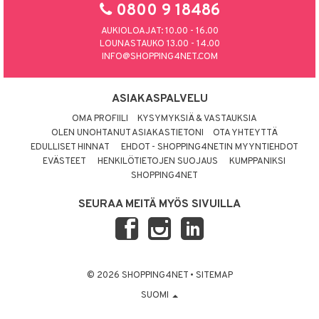
0800 9 18486
AUKIOLOAJAT: 10.00 - 16.00
LOUNASTAUKO 13.00 - 14.00
INFO@SHOPPING4NET.COM
ASIAKASPALVELU
OMA PROFIILI
KYSYMYKSIÄ & VASTAUKSIA
OLEN UNOHTANUT ASIAKASTIETONI
OTA YHTEYTTÄ
EDULLISET HINNAT
EHDOT - SHOPPING4NETIN MYYNTIEHDOT
EVÄSTEET
HENKILÖTIETOJEN SUOJAUS
KUMPPANIKSI
SHOPPING4NET
SEURAA MEITÄ MYÖS SIVUILLA
© 2026 SHOPPING4NET
•
SITEMAP
SUOMI