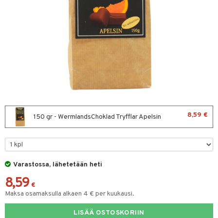
& leivonta
t
s
usaineet
et & liemet
rasva
8,59 €
150 gr - WermlandsChoklad Tryfflar Apelsin
ä- & siementahnoja
t
Varastossa, lähetetään heti
od
8,59
s
€
Maksa osamaksulla alkaen 4 € per kuukausi.
LISÄÄ OSTOSKORIIN