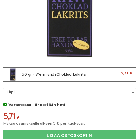
& leivonta
t
s
usaineet
et & liemet
rasva
5,71 €
50 gr - WermlandsChoklad Lakrits
ä- & siementahnoja
t
Varastossa, lähetetään heti
od
5,71
s
€
Maksa osamaksulla alkaen 3 € per kuukausi.
LISÄÄ OSTOSKORIIN