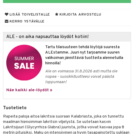
LISÄÄ TOIVELISTALLE
KIRJOITA ARVOSTELU
otteet
KERRO YSTÄVÄLLE
iho & kynnet
ALE - on aika napsauttaa löydöt kotiin!
hygienia
 & pigmentti
Tartu tilaisuuteen tehdä löytöjä suuresta
hdistaminen
t
osuoja
ALEstamme. Juuri nyt tarjoamme suuren
valikoiman jännittäviä tuotteita alennetuilla
ersun-tuotteet
lisät
tuotteet
hinnoilla!
Ale on voimassa 31.8.2026 asti mutta ole
inkovoiteet
en hoito
to
nopea - suosikkituotteesi voivat päästä
loppumaan!
let
nhoito
apot
Näe kaikki ale-löydöt »
koistuotteet
t
tuotteet
nit &mineraalit
hanen
toaineet
 jalat
m
Tuotetieto
mpoot
kojen hoito
 lihakset
en hoito
lisät
Rapeita paloja aitoa lakritsia suoraan Kalabriasta, joka on tunnettu
maailman hienoimman lakritsin viljelystä. Se uutetaan kasvin
ien hoito
koistuotteet
udottaminen
 halu
ium
lisät
Lakritsijuuri (Glycyrrhiza Glabra) juurista, jotka voivat kasvaa jopa 8
metrin pituisiksi. Maku on intensiivinen ja hyvin tasapainotettu suklaan