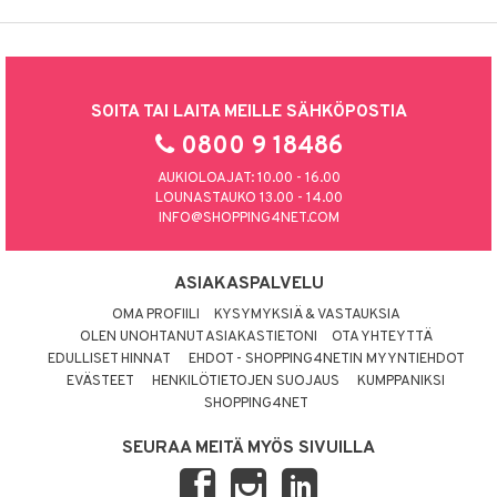
SOITA TAI LAITA MEILLE SÄHKÖPOSTIA
0800 9 18486
AUKIOLOAJAT: 10.00 - 16.00
LOUNASTAUKO 13.00 - 14.00
INFO@SHOPPING4NET.COM
ASIAKASPALVELU
OMA PROFIILI
KYSYMYKSIÄ & VASTAUKSIA
OLEN UNOHTANUT ASIAKASTIETONI
OTA YHTEYTTÄ
EDULLISET HINNAT
EHDOT - SHOPPING4NETIN MYYNTIEHDOT
EVÄSTEET
HENKILÖTIETOJEN SUOJAUS
KUMPPANIKSI
SHOPPING4NET
SEURAA MEITÄ MYÖS SIVUILLA