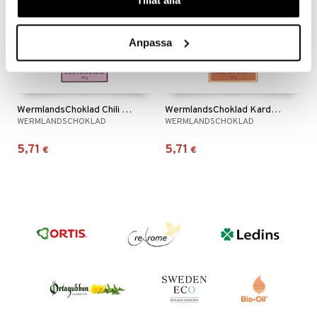
Tillåt alla
n
uuri
 verkkokaupasta
ndra
Anpassa
neraalit
uskyky
WermlandsChoklad Chili Passion
WermlandsChoklad Kardemumma
WERMLANDSCHOKLAD
WERMLANDSCHOKLAD
5,71
5,71
€
€