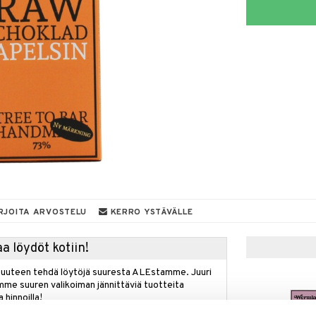
RJOITA ARVOSTELU
KERRO YSTÄVÄLLE
a löydöt kotiin!
isuuteen tehdä löytöjä suuresta ALEstamme. Juuri
mme suuren valikoiman jännittäviä tuotteita
a hinnoilla!