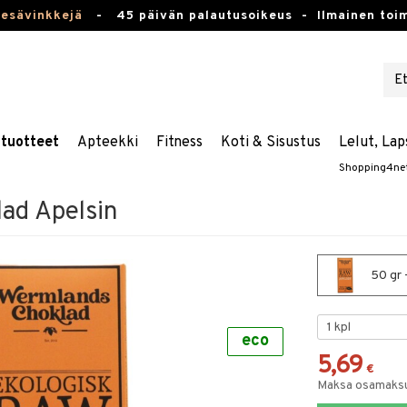
kesävinkkejä
-
45 päivän palautusoikeus -
Ilmainen toim
stuotteet
Apteekki
Fitness
Koti & Sisustus
Lelut, Lap
Shopping4ne
ad Apelsin
50 gr 
eco
5,69
€
Maksa osamaksul