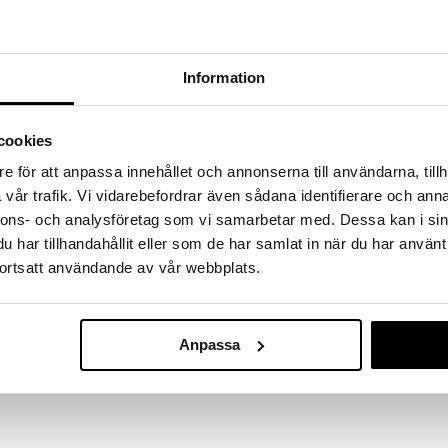
massa 31.8.2026 asti mutta ole nopea -
otteesi voivat päästä loppumaan!
i ale-löydöt »
Information
WermlandsChok
distyy täällä rapeiden kaakaonibsien kanssa, tarjoten
cookies
Passion
rapeutta.
WERMLANDSCH
 maulla!
e för att anpassa innehållet och annonserna till användarna, tillh
5,71
€
vår trafik. Vi vidarebefordrar även sådana identifierare och anna
jellään Patricia Pilarin kaupungin ulkopuolella
sin maakunnassa Ecuadorissa. Arriba Naciónal on
nnons- och analysföretag som vi samarbetar med. Dessa kan i sin
ä pidetään maan suurena ylpeytenä. Arriba Naciónal on
har tillhandahållit eller som de har samlat in när du har använt
n, joissa on miellyttävästi tasapainotettu
ortsatt användande av vår webbplats.
en vivahteita.
kookossokeri, kaakaonibsit, appelsiiniöljy.
Anpassa