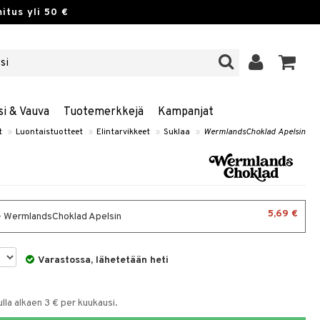
itus yli 50 €
si & Vauva
Tuotemerkkejä
Kampanjat
t
»
Luontaistuotteet
»
Elintarvikkeet
»
Suklaa
»
WermlandsChoklad Apelsin
5,69 €
- WermlandsChoklad Apelsin
Varastossa, lähetetään heti
la alkaen 3 € per kuukausi.