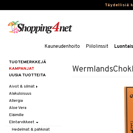
Täydellisiä 
Kauneudenhoito
Piilolinssit
Luontai
TUOTEMERKKEJÄ
WermlandsChokl
KAMPANJAT
UUSIA TUOTTEITA
Aivot & silmät
Alakuloisuus
Muisti
Allergia
Rasvahapot
Aloe Vera
Silmät
Eläimille
Elintarvikkeet
Hedelmät & pähkinät