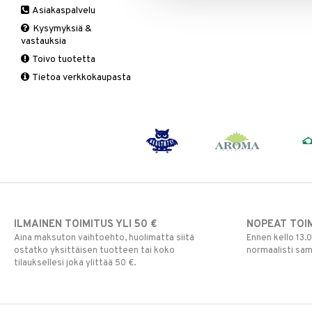
Asiakaspalvelu
Ruuansulatus
Muut
B-vitamiinit
Muut
Kysymyksiä &
Suolisto
Valkosipuli
C-vitamiinit
Q-10
vastauksia
Viruksiin
Lapset
Ruusunjuuri
Toivo tuotetta
Yskään
Miehet
Schizandra
Tietoa verkkokaupasta
Multimineraalit
Suorituskyky
Naiset
ILMAINEN TOIMITUS YLI 50 €
NOPEAT TOI
Aina maksuton vaihtoehto, huolimatta siitä
Ennen kello 13.
ostatko yksittäisen tuotteen tai koko
normaalisti sa
tilauksellesi joka ylittää 50 €.