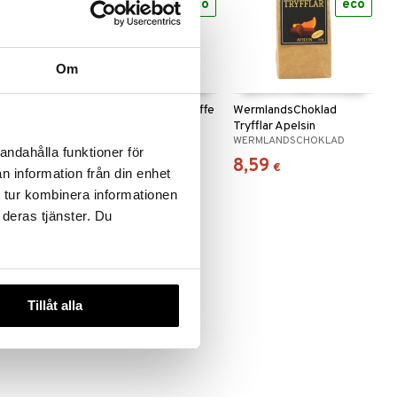
eco
eco
eco
Om
lad Chili
WermlandsChoklad Kaffe
WermlandsChoklad
Tryfflar Apelsin
OKLAD
WERMLANDSCHOKLAD
WERMLANDSCHOKLAD
andahålla funktioner för
5,69
8,59
€
€
n information från din enhet
 tur kombinera informationen
 deras tjänster. Du
Tillåt alla