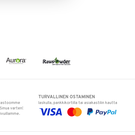
TURVALLINEN OSTAMINEN
varastoomme
laskulla, pankkikortilla tai asiakastilin kautta
 Sinua varten!
sivuillamme.