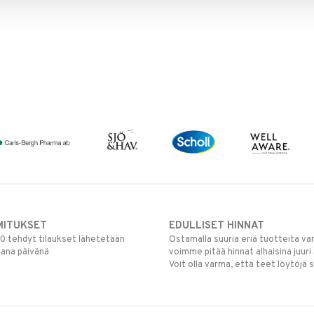
MITUKSET
EDULLISET HINNAT
00 tehdyt tilaukset lähetetään
Ostamalla suuria eriä tuotteita 
mana päivänä
voimme pitää hinnat alhaisina juuri
Voit olla varma, että teet löytöjä 