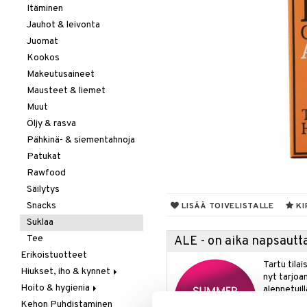
Itäminen
Jauhot & leivonta
Juomat
Kookos
Makeutusaineet
Mausteet & liemet
Muut
Öljy & rasva
Pähkinä- & siementahnoja
Patukat
Rawfood
Säilytys
Snacks
LISÄÄ TOIVELISTALLE
KI
Suklaa
Tee
ALE - on aika napsautta
Erikoistuotteet
Tartu tila
Hiukset, iho & kynnet
nyt tarjoa
Hoito & hygienia
Aurinko & pigmentti
alennetuill
Kehon Puhdistaminen
Hiukset
Aurinkosuoja