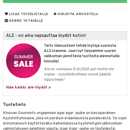
LISÄÄ TOIVELISTALLE
KIRJOITA ARVOSTELU
otteet
KERRO YSTÄVÄLLE
iho & kynnet
ALE - on aika napsauttaa löydöt kotiin!
hygienia
 & pigmentti
Tartu tilaisuuteen tehdä löytöjä suuresta
hdistaminen
t
osuoja
ALEstamme. Juuri nyt tarjoamme suuren
valikoiman jännittäviä tuotteita alennetuilla
ersun-tuotteet
lisät
tuotteet
hinnoilla!
Ale on voimassa 31.8.2026 asti mutta ole
inkovoiteet
en hoito
to
nopea - suosikkituotteesi voivat päästä
loppumaan!
let
nhoito
apot
Näe kaikki ale-löydöt »
koistuotteet
t
tuotteet
nit &mineraalit
hanen
toaineet
 jalat
m
Tuotetieto
mpoot
kojen hoito
 lihakset
en hoito
lisät
Khoisan Gourmets orgaaninen agar agar -jauhe on kasviperäinen
hyytelöitymisaine, joka on peräisin eräänlaisesta punalevästä. Se sopii
ien hoito
koistuotteet
udottaminen
 halu
ium
lisät
erinomaisesti käytettäväksi kaikenlaisissa hyytelöityjen jälkiruokien
valmistukseen gelatiinin sijasta. Agar Agar -jauhe on täyteläistä,