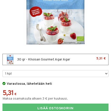
& leivonta
t
s
usaineet
et & liemet
rasva
5,31 €
30 gr - Khoisan Gourmet Agar Agar
ä- & siementahnoja
t
Varastossa, lähetetään heti
od
5,31
s
€
Maksa osamaksulla alkaen 3 € per kuukausi.
LISÄÄ OSTOSKORIIN