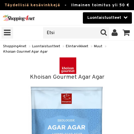
Täydellisiä kesävinkkejä
-
Ilmainen toimitus yli 50 €
Luontaistuotteet
ERKKEJÄ
Kauneudenhoito
JAT
UOTTEITA
Piilolinssit
Shopping4net
»
Luontaistuotteet
»
Elintarvikkeet
»
Muut
»
Khoisan Gourmet Agar Agar
Luontaistuotteet
silmät
Apteekki
suus
Khoisan Gourmet Agar Agar
apot
Fitness
Koti & Sisustus
Lelut, Lapsi & Vauva
kkeet
Tuotemerkkejä
ät & pähkinät
Kampanjat
en