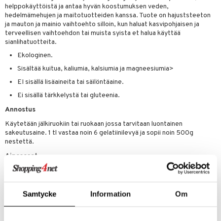
t tarvikkeet
ranajotuotteet
dorantit
pot
iikka
tamiinit
s & imetys
sti käytettävät
n korvaaminen
helppokäyttöistä ja antaa hyvän koostumuksen veden,
hedelmämehujen ja maitotuotteiden kanssa. Tuote on hajuststeeton
distaminen
koistuotteet
let
iot
akkauhset
lisät
rasvahapot
ja mauton ja mainio vaihtoehto silloin, kun haluat kasvipohjaisen ja
terveellisen vaihtoehdon tai muista syista et halua käyttää
mänympärysvoiteet
eriset öljyt
hampaat
 halu
ideriviinietikka
svahapot
i-intoleranssi
sianlihatuotteita.
teet
py, suihku & saippuat
mät
d
vuodet & PMS
Ekologinen.
Sisältää kuitua, kaliumia, kalsiumia ja magneesiumia>
yt
verisuonet
ie
t
ood
EI sisällä lisäaineita tai säilöntäaine.
talon kuorinta
 terveydenhuoltoa
poltto
rolia alentavat
Ei sisällä tärkkelystä tai gluteenia.
talovoiteet
uolisto
rasvahapot
ta
Annostus
Käytetään jälkiruokiin tai ruokaan jossa tarvitaan luontainen
inen
hiuspuu
ostuttimet
uutta säätelevät
sakeutusaine. 1 tl vastaa noin 6 gelatiinilevyä ja sopii noin 500g
nestettä.
t
riset rasvahapot
evitys
t
iini
Ainesosat
 energiaa
nia vahvistavat
 & helpottava
 & K
Agar agar -jauhe* (ekologisesta punalevästä). *Ekologinen ainesosa.
apia
tus
& nenä & kurkku
idantit
g
spalvelu
ulatus
iinit
Samtycke
Information
Om
Tuotenumero
ksiä & vastauksia
HKGAA-KR-30
o
puli
iinit
tuotetta