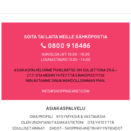
SOITA TAI LAITA MEILLE SÄHKÖPOSTIA
0800 9 18486
AUKIOLOAJAT: 10.00 - 16.00
LOUNASTAUKO 13.00 - 14.00
ASIAKASPALVELUMME PUHELIMITSE ON SULJETTUNA 29.6.–
27.7. OTA MEIHIN YHTEYTTÄ SÄHKÖPOSTITSE
NIIN AUTAMME SINUA MAHDOLLISIMMAN PIAN.
INFO@SHOPPING4NET.COM
ASIAKASPALVELU
OMA PROFIILI
KYSYMYKSIÄ & VASTAUKSIA
OLEN UNOHTANUT ASIAKASTIETONI
OTA YHTEYTTÄ
EDULLISET HINNAT
EHDOT - SHOPPING4NETIN MYYNTIEHDOT