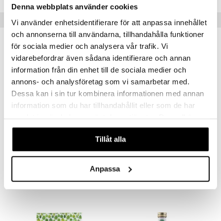
Denna webbplats använder cookies
n
uuri
 verkkokaupasta
Suositut tuotteet
Vi använder enhetsidentifierare för att anpassa innehållet
ndra
och annonserna till användarna, tillhandahålla funktioner
neraalit
uskyky
för sociala medier och analysera vår trafik. Vi
vidarebefordrar även sådana identifierare och annan
information från din enhet till de sociala medier och
annons- och analysföretag som vi samarbetar med.
Dessa kan i sin tur kombinera informationen med annan
information som du har tillhandahållit eller som de har
samlat in när du har använt deras tjänster. Du godkänner
våra cookies vid fortsatt användande av vår webbplats.
Tillåt alla
Xantan gummi
PromOat Betaglukan
LINDROOS
LANTMÄNNEN
Anpassa
6,19
18,90
€
€