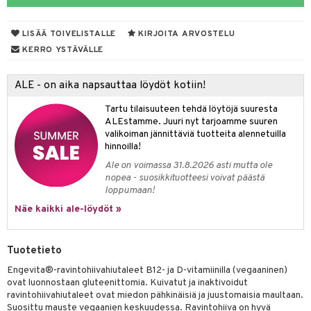
LISÄÄ TOIVELISTALLE
KIRJOITA ARVOSTELU
otteet
KERRO YSTÄVÄLLE
iho & kynnet
ALE - on aika napsauttaa löydöt kotiin!
hygienia
 & pigmentti
Tartu tilaisuuteen tehdä löytöjä suuresta
hdistaminen
t
osuoja
ALEstamme. Juuri nyt tarjoamme suuren
valikoiman jännittäviä tuotteita alennetuilla
ersun-tuotteet
lisät
tuotteet
hinnoilla!
Ale on voimassa 31.8.2026 asti mutta ole
inkovoiteet
en hoito
to
nopea - suosikkituotteesi voivat päästä
loppumaan!
let
nhoito
apot
Näe kaikki ale-löydöt »
koistuotteet
t
tuotteet
nit &mineraalit
hanen
toaineet
 jalat
m
Tuotetieto
mpoot
kojen hoito
 lihakset
en hoito
lisät
Engevita®-ravintohiivahiutaleet B12- ja D-vitamiinilla (vegaaninen)
ovat luonnostaan gluteenittomia. Kuivatut ja inaktivoidut
ien hoito
koistuotteet
udottaminen
 halu
ium
lisät
ravintohiivahiutaleet ovat miedon pähkinäisiä ja juustomaisia maultaan.
Suosittu mauste vegaanien keskuudessa. Ravintohiiva on hyvä