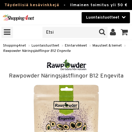
Täydellisiä kesävinkkejä
-
Ilmainen toimitus yli 50 €
Luontaistuotteet
ERKKEJÄ
Kauneudenhoito
JAT
UOTTEITA
Piilolinssit
Shopping4net
»
Luontaistuotteet
»
Elintarvikkeet
»
Mausteet & liemet
»
Rawpowder Näringsjästflingor B12 Engevita
Luontaistuotteet
silmät
Apteekki
suus
Rawpowder Näringsjästflingor B12 Engevita
apot
Fitness
Koti & Sisustus
Lelut, Lapsi & Vauva
kkeet
Tuotemerkkejä
ät & pähkinät
Kampanjat
en