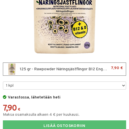
& leivonta
t
s
usaineet
et & liemet
rasva
7,90 €
125 gr - Rawpowder Näringsjästflingor B12 Engevita
ä- & siementahnoja
t
Varastossa, lähetetään heti
od
7,90
s
€
Maksa osamaksulla alkaen 4 € per kuukausi.
LISÄÄ OSTOSKORIIN