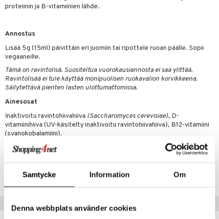
t tarvikkeet
ranajotuotteet
dorantit
pot
iikka
tamiinit
s & imetys
sti käytettävät
n korvaaminen
proteiinin ja B-vitamiinien lähde.
distaminen
koistuotteet
let
iot
akkauhset
lisät
rasvahapot
Annostus
mänympärysvoiteet
eriset öljyt
hampaat
 halu
ideriviinietikka
svahapot
i-intoleranssi
Lisää 5g (15ml) päivittäin eri juomiin tai ripottele ruoan päälle. Sopii
teet
py, suihku & saippuat
mät
d
vuodet & PMS
vegaaneille.
yt
Tämä on ravintolisä. Suositeltua vuorokausiannosta ei saa ylittää.
verisuonet
ie
t
ood
Ravintolisää ei tule käyttää monipuolisen ruokavalion korvikkeena.
talon kuorinta
Säilytettävä pienten lasten ulottumattomissa.
 terveydenhuoltoa
poltto
rolia alentavat
Ainesosat
talovoiteet
uolisto
rasvahapot
ta
Inaktivoitu ravintohiivahiiva
(Saccharomyces cerevisiae)
, D-
inen
hiuspuu
ostuttimet
uutta säätelevät
vitamiinihiiva (UV-käsitelty inaktivoitu ravintohiivahiiva), B12-vitamiini
(syanokobalamiini).
t
riset rasvahapot
evitys
t
iini
 energiaa
nia vahvistavat
 & helpottava
 & K
Tuotenumero
HCUM1-UF-125
Samtycke
Information
Om
apia
tus
& nenä & kurkku
idantit
g
spalvelu
ulatus
iinit
ksiä & vastauksia
Vinkkejä sinulle
Denna webbplats använder cookies
o
puli
iinit
tuotetta