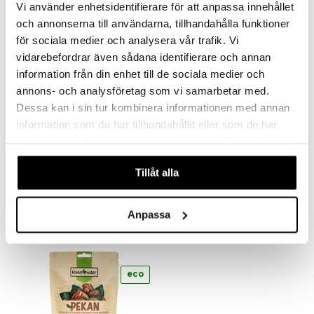
Vi använder enhetsidentifierare för att anpassa innehållet
n
uuri
 verkkokaupasta
och annonserna till användarna, tillhandahålla funktioner
ndra
för sociala medier och analysera vår trafik. Vi
eco
vidarebefordrar även sådana identifierare och annan
neraalit
uskyky
information från din enhet till de sociala medier och
annons- och analysföretag som vi samarbetar med.
Dessa kan i sin tur kombinera informationen med annan
information som du har tillhandahållit eller som de har
samlat in när du har använt deras tjänster. Du godkänner
Rawpowder Björksocker
Rawpowder Ceremonial UJI Matcha
våra cookies vid fortsatt användande av vår webbplats.
RAWPOWDER
RAWPOWDER
Tillåt alla
8,94
19,90
€
€
Anpassa
eco