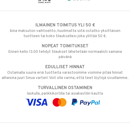
ILMAINEN TOIMITUS YLI 50 €
Aina maksuton vaihtoehto, huolimatta siitä ostatko yksittäisen
tuotteen tai koko tilauksellesi joka ylittää 50 €.
NOPEAT TOIMITUKSET
Ennen kello 13.00 tehdyt tilaukset lähetetään normaalisti samana
päivänä
EDULLISET HINNAT
Ostamalla suuria eriä tuotteita varastoomme voimme pitää hinnat
alhaisina juuri Sinua varten! Voit olla varma, että teet löytöjä sivuillamme.
TURVALLINEN OSTAMINEN
laskulla, pankkikortilla tai asiakastilin kautta