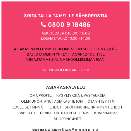
SOITA TAI LAITA MEILLE SÄHKÖPOSTIA
0800 9 18486
AUKIOLOAJAT: 10.00 - 16.00
LOUNASTAUKO 13.00 - 14.00
ASIAKASPALVELUMME PUHELIMITSE ON SULJETTUNA 29.6.–
27.7. OTA MEIHIN YHTEYTTÄ SÄHKÖPOSTITSE
NIIN AUTAMME SINUA MAHDOLLISIMMAN PIAN.
INFO@SHOPPING4NET.COM
ASIAKASPALVELU
OMA PROFIILI
KYSYMYKSIÄ & VASTAUKSIA
OLEN UNOHTANUT ASIAKASTIETONI
OTA YHTEYTTÄ
EDULLISET HINNAT
EHDOT - SHOPPING4NETIN MYYNTIEHDOT
EVÄSTEET
HENKILÖTIETOJEN SUOJAUS
KUMPPANIKSI
SHOPPING4NET
SEURAA MEITÄ MYÖS SIVUILLA