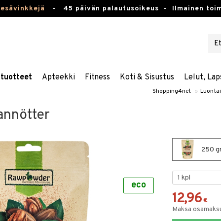
kesävinkkejä
-
45 päivän palautusoikeus -
Ilmainen toim
stuotteet
Apteekki
Fitness
Koti & Sisustus
Lelut, Lap
Shopping4net
»
Luontai
nnötter
250 gr
eco
12,96
€
Maksa osamaksul