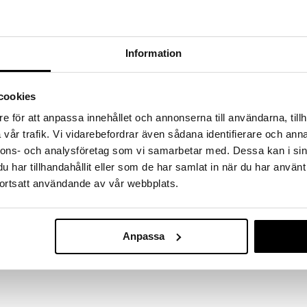
massa 31.8.2026 asti mutta ole nopea -
otteesi voivat päästä loppumaan!
i ale-löydöt »
Information
Rawpowder B
simmista pähkinöistä makadamiapähkinöiden ohella.
cookies
Frystorkade
ttymätöntä rasvaa, noin 66%, ja ne maistuvat
RAWPOWDER
ta. Ne ovat myös raakoja ja luonnollisia. Täydellisiä
e för att anpassa innehållet och annonserna till användarna, tillh
9
€
vår trafik. Vi vidarebefordrar även sådana identifierare och anna
nnons- och analysföretag som vi samarbetar med. Dessa kan i sin
ivat erinomaisesti salaatteihin, jälkiruokiin tai vain
har tillhandahållit eller som de har samlat in när du har använt
ortsatt användande av vår webbplats.
perheeseen, joka kuuluu allergeeneihin.
istä, kuten maapähkinöistä, soijasta, siemenistä ja
yttää tasapainoisen ja monipuolisen ruokavalion
e ja vegaaneille.
Anpassa