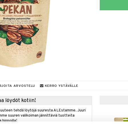
RJOITA ARVOSTELU
KERRO YSTÄVÄLLE
a löydöt kotiin!
isuuteen tehdä löytöjä suuresta ALEstamme. Juuri
mme suuren valikoiman jännittäviä tuotteita
a hinnoilla!