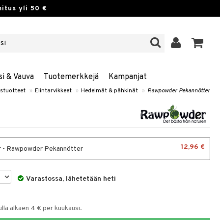
itus yli 50 €
si & Vauva
Tuotemerkkejä
Kampanjat
stuotteet
»
Elintarvikkeet
»
Hedelmät & pähkinät
»
Rawpowder Pekannötter
12,96 €
 - Rawpowder Pekannötter
Varastossa, lähetetään heti
la alkaen 4 € per kuukausi.