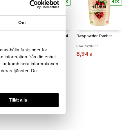
eco
eco
eco
Om
låbär
Rawpowder Ceremonial
Rawpowder Tranbär
UJI Matcha
RAWPOWDER
RAWPOWDER
andahålla funktioner för
19,90
8,94
€
€
n information från din enhet
 tur kombinera informationen
 deras tjänster. Du
Tillåt alla