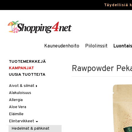
Täydellisiä 
Kauneudenhoito
Piilolinssit
Luontai
TUOTEMERKKEJÄ
Rawpowder Peka
KAMPANJAT
UUSIA TUOTTEITA
Aivot & silmät
Alakuloisuus
Muisti
Allergia
Rasvahapot
Aloe Vera
Silmät
Eläimille
Elintarvikkeet
Hedelmät & pähkinät