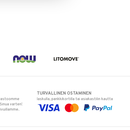
TURVALLINEN OSTAMINEN
varastoomme
laskulla, pankkikortilla tai asiakastilin kautta
 Sinua varten!
sivuillamme.