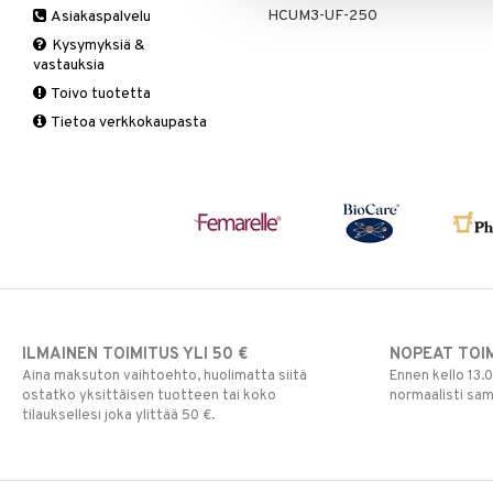
HCUM3-UF-250
Asiakaspalvelu
Ruuansulatus
Muut
B-vitamiinit
Muut
Kysymyksiä &
Suolisto
Valkosipuli
C-vitamiinit
Q-10
vastauksia
Viruksiin
Lapset
Ruusunjuuri
Toivo tuotetta
Yskään
Miehet
Schizandra
Tietoa verkkokaupasta
Multimineraalit
Suorituskyky
Naiset
ILMAINEN TOIMITUS YLI 50 €
NOPEAT TOI
Aina maksuton vaihtoehto, huolimatta siitä
Ennen kello 13.
ostatko yksittäisen tuotteen tai koko
normaalisti sa
tilauksellesi joka ylittää 50 €.