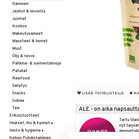
Itäminen
Jauhot & leivonta
Juomat
Kookos
Makeutusaineet
Mausteet & liemet
Muut
Öljy & rasva
Pähkinä- & siementahnoja
Patukat
Rawfood
Säilytys
Snacks
LISÄÄ TOIVELISTALLE
KI
Suklaa
Tee
ALE - on aika napsautta
Erikoistuotteet
Tartu tila
Hiukset, iho & kynnet
nyt tarjoa
Hoito & hygienia
Aurinko & pigmentti
alennetuill
Kehon Puhdistaminen
Hiukset
Aurinkosuoja