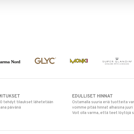
MITUKSET
EDULLISET HINNAT
00 tehdyt tilaukset lähetetään
Ostamalla suuria eriä tuotteita 
mana päivänä
voimme pitää hinnat alhaisina juuri
Voit olla varma, että teet löytöjä 