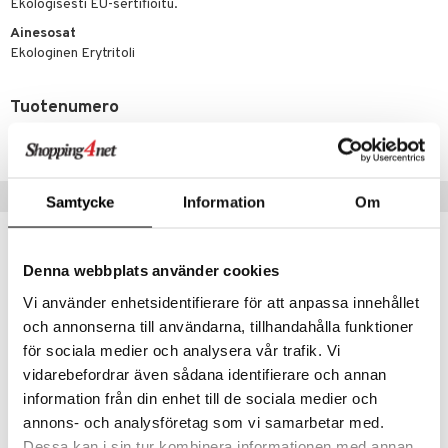
t tarvikkeet
Ekologisesti EU-sertifioitu.
ranajotuotteet
dorantit
pot
iikka
tamiinit
s & imetys
sti käytettävät
n korvaaminen
Ainesosat
distaminen
koistuotteet
let
iot
akkauhset
lisät
rasvahapot
Ekologinen Erytritoli
mänympärysvoiteet
eriset öljyt
hampaat
 halu
ideriviinietikka
svahapot
i-intoleranssi
Tuotenumero
teet
py, suihku & saippuat
mät
d
vuodet & PMS
HSO40-IL-400
yt
verisuonet
ie
t
ood
talon kuorinta
 terveydenhuoltoa
poltto
rolia alentavat
Vinkkejä sinulle
Samtycke
Information
Om
talovoiteet
uolisto
rasvahapot
ta
inen
hiuspuu
ostuttimet
uutta säätelevät
Denna webbplats använder cookies
t
riset rasvahapot
evitys
t
iini
Vi använder enhetsidentifierare för att anpassa innehållet
 energiaa
nia vahvistavat
 & helpottava
 & K
och annonserna till användarna, tillhandahålla funktioner
för sociala medier och analysera vår trafik. Vi
apia
tus
& nenä & kurkku
idantit
g
spalvelu
vidarebefordrar även sådana identifierare och annan
ulatus
iinit
information från din enhet till de sociala medier och
ksiä & vastauksia
annons- och analysföretag som vi samarbetar med.
o
puli
iinit
tuotetta
Dessa kan i sin tur kombinera informationen med annan