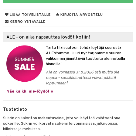
LISÄÄ TOIVELISTALLE
KIRJOITA ARVOSTELU
otteet
KERRO YSTÄVÄLLE
iho & kynnet
ALE - on aika napsauttaa löydöt kotiin!
hygienia
 & pigmentti
Tartu tilaisuuteen tehdä löytöjä suuresta
hdistaminen
t
osuoja
ALEstamme. Juuri nyt tarjoamme suuren
valikoiman jännittäviä tuotteita alennetuilla
ersun-tuotteet
lisät
tuotteet
hinnoilla!
Ale on voimassa 31.8.2026 asti mutta ole
inkovoiteet
en hoito
to
nopea - suosikkituotteesi voivat päästä
loppumaan!
let
nhoito
apot
Näe kaikki ale-löydöt »
koistuotteet
t
tuotteet
nit &mineraalit
hanen
toaineet
 jalat
m
Tuotetieto
mpoot
kojen hoito
 lihakset
en hoito
lisät
Sukrin on kaloriton makeutusaine, jota voi käyttää vaihtoehtona
sokerille. Sukrin voi korvata sokerin leivonnaisissa, jälkiruoissa,
ien hoito
koistuotteet
udottaminen
 halu
ium
lisät
hilloissa ja mehuissa.