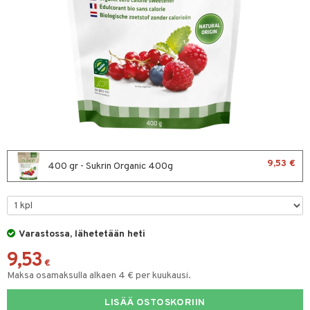
& leivonta
t
s
usaineet
et & liemet
rasva
9,53 €
400 gr - Sukrin Organic 400g
ä- & siementahnoja
t
Varastossa, lähetetään heti
od
9,53
s
€
Maksa osamaksulla alkaen 4 € per kuukausi.
LISÄÄ OSTOSKORIIN