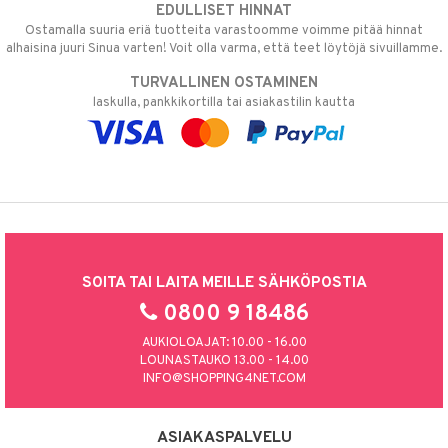
EDULLISET HINNAT
Ostamalla suuria eriä tuotteita varastoomme voimme pitää hinnat
alhaisina juuri Sinua varten! Voit olla varma, että teet löytöjä sivuillamme.
TURVALLINEN OSTAMINEN
laskulla, pankkikortilla tai asiakastilin kautta
SOITA TAI LAITA MEILLE SÄHKÖPOSTIA
0800 9 18486
AUKIOLOAJAT: 10.00 - 16.00
LOUNASTAUKO 13.00 - 14.00
INFO@SHOPPING4NET.COM
ASIAKASPALVELU