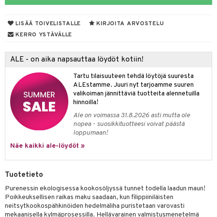
LISÄÄ TOIVELISTALLE
KIRJOITA ARVOSTELU
otteet
KERRO YSTÄVÄLLE
iho & kynnet
ALE - on aika napsauttaa löydöt kotiin!
hygienia
 & pigmentti
Tartu tilaisuuteen tehdä löytöjä suuresta
hdistaminen
t
osuoja
ALEstamme. Juuri nyt tarjoamme suuren
valikoiman jännittäviä tuotteita alennetuilla
ersun-tuotteet
lisät
tuotteet
hinnoilla!
Ale on voimassa 31.8.2026 asti mutta ole
inkovoiteet
en hoito
to
nopea - suosikkituotteesi voivat päästä
loppumaan!
let
nhoito
apot
Näe kaikki ale-löydöt »
koistuotteet
t
tuotteet
nit &mineraalit
hanen
toaineet
 jalat
m
Tuotetieto
mpoot
kojen hoito
 lihakset
en hoito
lisät
Purenessin ekologisessa kookosöljyssä tunnet todella laadun maun!
Poikkeuksellisen raikas maku saadaan, kun filippiiniläisten
ien hoito
koistuotteet
udottaminen
 halu
ium
lisät
neitsytkookospähkinöiden hedelmäliha puristetaan varovasti
mekaanisella kylmäprosessilla. Hellävarainen valmistusmenetelmä