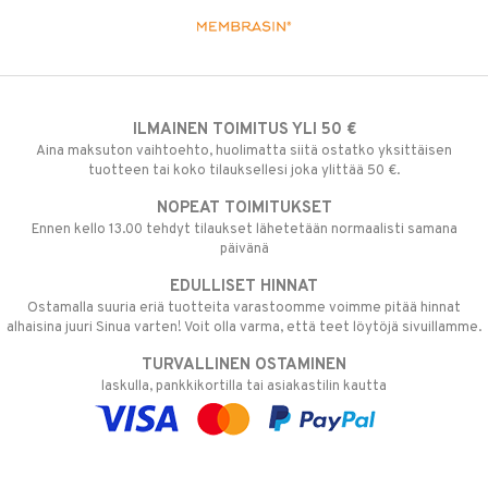
ILMAINEN TOIMITUS YLI 50 €
Aina maksuton vaihtoehto, huolimatta siitä ostatko yksittäisen
tuotteen tai koko tilauksellesi joka ylittää 50 €.
NOPEAT TOIMITUKSET
Ennen kello 13.00 tehdyt tilaukset lähetetään normaalisti samana
päivänä
EDULLISET HINNAT
Ostamalla suuria eriä tuotteita varastoomme voimme pitää hinnat
alhaisina juuri Sinua varten! Voit olla varma, että teet löytöjä sivuillamme.
TURVALLINEN OSTAMINEN
laskulla, pankkikortilla tai asiakastilin kautta