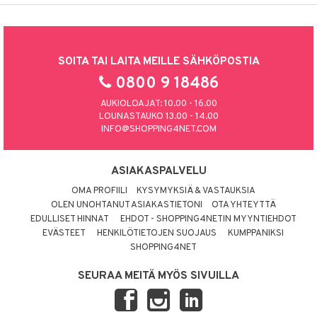
SOITA TAI LAITA MEILLE SÄHKÖPOSTIA
0800 9 18486
AUKIOLOAJAT: 10.00 - 16.00
LOUNASTAUKO 13.00 - 14.00
INFO@SHOPPING4NET.COM
ASIAKASPALVELU
OMA PROFIILI
KYSYMYKSIÄ & VASTAUKSIA
OLEN UNOHTANUT ASIAKASTIETONI
OTA YHTEYTTÄ
EDULLISET HINNAT
EHDOT - SHOPPING4NETIN MYYNTIEHDOT
EVÄSTEET
HENKILÖTIETOJEN SUOJAUS
KUMPPANIKSI
SHOPPING4NET
SEURAA MEITÄ MYÖS SIVUILLA