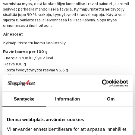
t tarvikkeet
ranajotuotteet
dorantit
pot
iikka
tamiinit
s & imetys
sti käytettävät
n korvaaminen
varmistaa myös, että kookosöljyn luonnolliset ravintoaineet ja aromit
säilyvät parhaalla mahdollisella tavalla. Kylmäpuristettu neitsytöljy
distaminen
koistuotteet
let
iot
akkauhset
lisät
rasvahapot
sisältää jopa 90 % raakoja, tyydyttyneitä rasvahappoja. Käytä voin
sijasta ruoanlaitossa ja leivonnassa tai lisää kahviin. Sopii myös
mänympärysvoiteet
eriset öljyt
hampaat
 halu
ideriviinietikka
svahapot
i-intoleranssi
erinomaisesti ihonhoitoon.
teet
py, suihku & saippuat
mät
d
vuodet & PMS
Ainesosat
yt
Kylmäpuristettu luomu kookosöljy.
verisuonet
ie
t
ood
Ravintoarvo per 100 g
talon kuorinta
 terveydenhuoltoa
poltto
rolia alentavat
Energia 3708 kJ / 902 kcal
talovoiteet
Rasva 100 g
uolisto
rasvahapot
ta
- josta tyydyttynyttä rasvaa 95,6 g
inen
hiuspuu
ostuttimet
uutta säätelevät
Hiilihydraatit 0 g
- josta sokereita 0 g
t
riset rasvahapot
evitys
t
iini
Proteiini 0 g
Suola 0 g
 energiaa
nia vahvistavat
 & helpottava
 & K
Samtycke
Information
Om
Tuotenumero
apia
tus
& nenä & kurkku
idantit
g
spalvelu
HPEVK-QH-500
ulatus
iinit
Denna webbplats använder cookies
ksiä & vastauksia
Vi använder enhetsidentifierare för att anpassa innehållet
o
puli
iinit
tuotetta